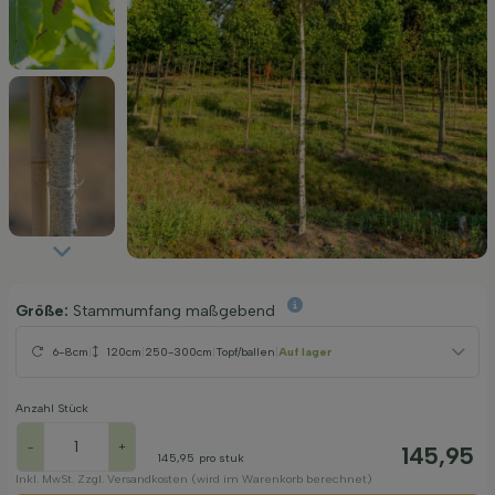
Größe:
Stammumfang maßgebend
6-8cm
|
120cm
|
250-300cm
|
Topf/ballen
|
Auf lager
Anzahl Stück
-
+
145,95
145,95
pro stuk
Inkl. MwSt. Zzgl. Versandkosten (wird im Warenkorb berechnet)