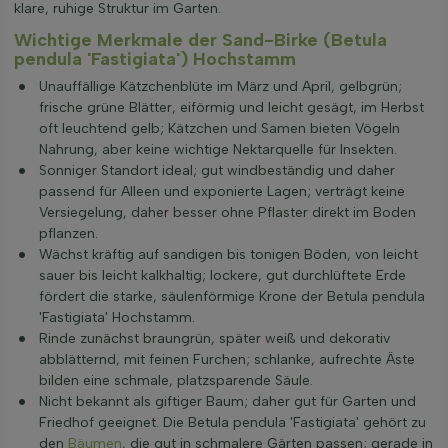
klare, ruhige Struktur im Garten.
Wichtige Merkmale der Sand-Birke (Betula
pendula 'Fastigiata') Hochstamm
Unauffällige Kätzchenblüte im März und April, gelbgrün;
frische grüne Blätter, eiförmig und leicht gesägt, im Herbst
oft leuchtend gelb; Kätzchen und Samen bieten Vögeln
Nahrung, aber keine wichtige Nektarquelle für Insekten.
Sonniger Standort ideal; gut windbeständig und daher
passend für Alleen und exponierte Lagen; verträgt keine
Versiegelung, daher besser ohne Pflaster direkt im Boden
pflanzen.
Wächst kräftig auf sandigen bis tonigen Böden, von leicht
sauer bis leicht kalkhaltig; lockere, gut durchlüftete Erde
fördert die starke, säulenförmige Krone der Betula pendula
'Fastigiata' Hochstamm.
Rinde zunächst braungrün, später weiß und dekorativ
abblätternd, mit feinen Furchen; schlanke, aufrechte Äste
bilden eine schmale, platzsparende Säule.
Nicht bekannt als giftiger Baum; daher gut für Garten und
Friedhof geeignet. Die Betula pendula 'Fastigiata' gehört zu
den
Bäumen
, die gut in schmalere Gärten passen; gerade in