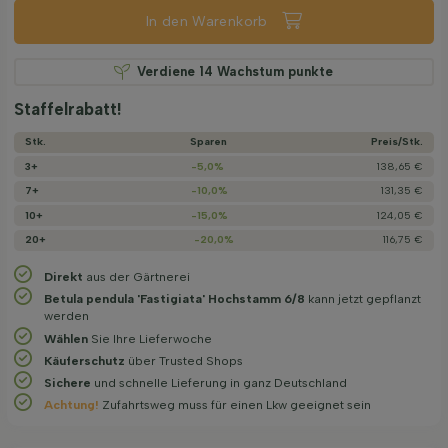
In den Warenkorb
Verdiene
14
Wachstum punkte
Staffelrabatt!
Stk.
Sparen
Preis/­Stk.
3+
-5,0%
138,65 €
7+
-10,0%
131,35 €
10+
-15,0%
124,05 €
20+
-20,0%
116,75 €
Direkt
aus der Gärtnerei
Betula pendula 'Fastigiata' Hochstamm 6/8
kann jetzt gepflanzt
werden
Wählen
Sie Ihre Lieferwoche
Käuferschutz
über Trusted Shops
Sichere
und schnelle Lieferung in ganz Deutschland
Achtung!
Zufahrtsweg muss für einen Lkw geeignet sein