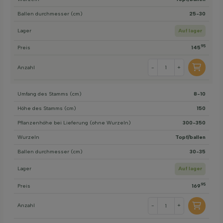
Ballen durchmesser (cm)
25-30
Lager
Auf lager
95
Preis
145
Anzahl
-
+
Umfang des Stamms (cm)
8-10
Höhe des Stamms (cm)
150
Pflanzenhöhe bei Lieferung (ohne Wurzeln)
300-350
Wurzeln
Topf/ballen
Ballen durchmesser (cm)
30-35
Lager
Auf lager
95
Preis
169
Anzahl
-
+