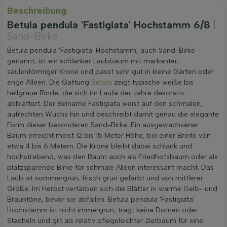
Beschreibung
Betula pendula 'Fastigiata' Hochstamm 6/8
|
Sand-Birke
Betula pendula 'Fastigiata' Hochstamm, auch Sand-Birke
genannt, ist ein schlanker Laubbaum mit markanter,
säulenförmiger Krone und passt sehr gut in kleine Gärten oder
enge Alleen. Die Gattung
Betula
zeigt typische weiße bis
hellgraue Rinde, die sich im Laufe der Jahre dekorativ
abblättert. Der Beiname Fastigiata weist auf den schmalen,
aufrechten Wuchs hin und beschreibt damit genau die elegante
Form dieser besonderen Sand-Birke. Ein ausgewachsener
Baum erreicht meist 12 bis 15 Meter Höhe, bei einer Breite von
etwa 4 bis 6 Metern. Die Krone bleibt dabei schlank und
hochstrebend, was den Baum auch als Friedhofsbaum oder als
platzsparende Birke für schmale Alleen interessant macht. Das
Laub ist sommergrün, frisch grün gefärbt und von mittlerer
Größe. Im Herbst verfärben sich die Blätter in warme Gelb- und
Brauntöne, bevor sie abfallen. Betula pendula 'Fastigiata'
Hochstamm ist nicht immergrün, trägt keine Dornen oder
Stacheln und gilt als relativ pflegeleichter Zierbaum für eine