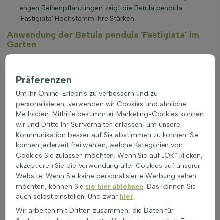
engen Reihenpflanzungen zeigt die Betula pendula
'Fastigiata' Hochstamm ihre Stärken.
Anwendung der Betula pendula 'Fastigiata' im
Garten
In großen Gärten, Parks und Anlagen bringt die Sand-Birke
(Betula pendula 'Fastigiata') als Hochstamm eine schmale,
Präferenzen
aufrechte Form in die Pflanzung. So passt der Baum gut an
Wege, Einfahrten oder als lockere Reihe in der Rasenfläche. Die
Um Ihr Online-Erlebnis zu verbessern und zu
Art ist bis etwa -23 °C winterhart und damit für viele Regionen
personalisieren, verwenden wir Cookies und ähnliche
geeignet.
Methoden. Mithilfe bestimmter Marketing-Cookies können
Gut einsetzbar als Solitärbaum, in Baumreihen oder als
wir und Dritte Ihr Surfverhalten erfassen, um unsere
lockere Gruppe im Hintergrund der Gartenbepflanzung.
Kommunikation besser auf Sie abstimmen zu können. Sie
Hohe Winterhärte bis etwa -23,3 °C (USDA-Zone 6a) sorgt
können jederzeit frei wählen, welche Kategorien von
für zuverlässige Struktur auch in kalten Wintern.
Cookies Sie zulassen möchten. Wenn Sie auf „OK“ klicken,
Harmonische Kombination mit Ziergräsern, Stauden wie
akzeptieren Sie die Verwendung aller Cookies auf unserer
Funkien und Farnen sowie mit locker wachsenden
Website. Wenn Sie keine personalisierte Werbung sehen
Sträuchern.
möchten, können Sie
sie hier ablehnen
. Das können Sie
Große Zierwerte durch helle, sich ablösende Rinde, feines
auch selbst einstellen! Und zwar
hier
.
Laub und die schlanke, aufrechte Krone.
Wir arbeiten mit Dritten zusammen, die Daten für