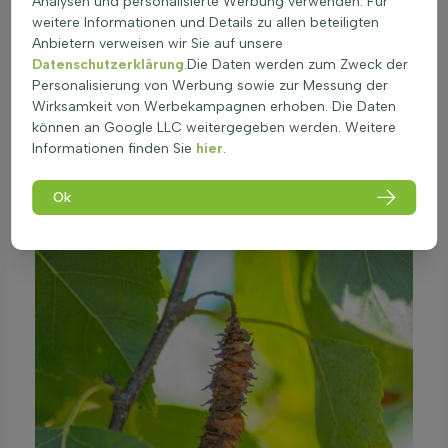
Analysen und personalisierte Werbung verwenden. Für
Besonders als Hochstamm bringt die Betula pendula 'Fastigiata'
weitere Informationen und Details zu allen beteiligten
klare Linien in die Gartenplanung und wirkt in Kombination mit
Anbietern verweisen wir Sie auf unsere
der Sorte
Sand-Birke (Betula pendula 'Fastigiata')
besonders
Datenschutzerklärung
.Die Daten werden zum Zweck der
stimmig.
Personalisierung von Werbung sowie zur Messung der
Wirksamkeit von Werbekampagnen erhoben. Die Daten
können an Google LLC weitergegeben werden. Weitere
Informationen finden Sie
hier
.
Ok