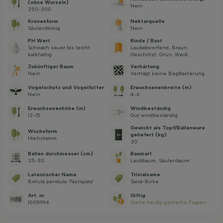
(ohne Wurzeln)
Nein
250-300
Kronenform
Nektarquelle
Säulenförmig
Nein
PH Wert
Rinde / Bast
Schwach sauer bis leicht
Laubabwerfend, Braun,
kalkhaltig
Geschlitzt, Grün, Weiß
Zukünftiger Baum
Verhärtung
Nein
Verträgt keine Bepflasterung
Vogelschutz und Vogelfutter
Erwachsenenbreite (m)
Nein
4-6
Erwachsenenhöhe (m)
Windbeständig
12-15
Gut windbeständig
Gewicht als Topf/Ballenware
Wuchsform
geliefert (kg)
Hochstamm
30
Ballen durchmesser (cm)
Baumart
25-30
Laubbaum, Säulenbaum
Lateinischer Name
Trivialname
Betula pendula 'Fastigiata'
Sand-Birke
Art. nr.
Giftig
1005994
Siehe häufig gestellte Fragen