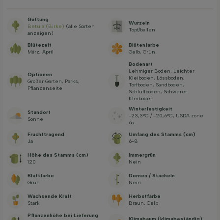
Gattung
Wurzeln
Betula (Birke)
(alle Sorten
Topf/ballen
anzeigen)
Blütezeit
Blütenfarbe
März, April
Gelb, Grün
Bodenart
Lehmiger Boden, Leichter
Optionen
Kleiboden, Lössboden,
Großer Garten, Parks,
Torfboden, Sandboden,
Pflanzenseite
Schluffboden, Schwerer
Kleiboden
Winterfestigkeit
Standort
-23,3°C / -20,6°C, USDA zone
Sonne
6a
Fruchttragend
Umfang des Stamms (cm)
Ja
6-8
Höhe des Stamms (cm)
Immergrün
120
Nein
Blattfarbe
Dornen / Stacheln
Grün
Nein
Wachsende Kraft
Herbstfarbe
Stark
Braun, Gelb
Pflanzenhöhe bei Lieferung
Klimabaum (klimabeständig)