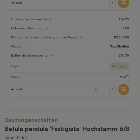
Anzahl
-
+
Umfang des Stamms (cm)
20-25
Höhe des Stamms (cm)
220
Pflanzenhöhe bei Lieferung (ohne Wurzeln)
550-600
Wurzeln
Topf/ballen
Ballen durchmesser (cm)
65-70
Lager
Auf lager
95
Preis
704
Anzahl
-
+
Baum­eigen­schaften
Betula pendula 'Fastigiata' Hochstamm 6/8
Sand-Birke