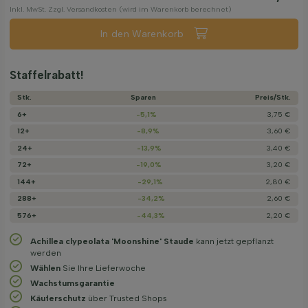
Inkl. MwSt. Zzgl. Versandkosten (wird im Warenkorb berechnet)
In den Warenkorb
Staffelrabatt!
Stk.
Sparen
Preis/­Stk.
6+
-5,1%
3,75 €
12+
-8,9%
3,60 €
24+
-13,9%
3,40 €
72+
-19,0%
3,20 €
144+
-29,1%
2,80 €
288+
-34,2%
2,60 €
576+
-44,3%
2,20 €
Achillea clypeolata 'Moonshine' Staude
kann jetzt gepflanzt
werden
Wählen
Sie Ihre Lieferwoche
Wachstums­garantie
Käuferschutz
über Trusted Shops