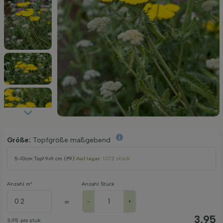
Größe:
Topfgröße maßgebend
5-10cm
|
Topf 9x9 cm (P9)
|
Auf lager
: 1372 stück
Anzahl m²
Anzahl Stück
=
-
+
3,95
3,95
pro stuk