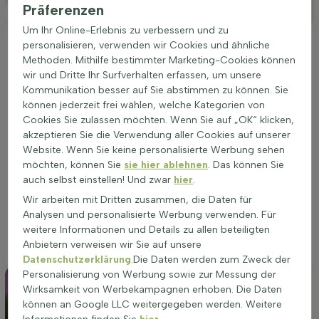
Präferenzen
Platzierung
Um Ihr Online-Erlebnis zu verbessern und zu
personalisieren, verwenden wir Cookies und ähnliche
Ideale Platzierung einer Achillea clypeolata
'Moonshine'
Methoden. Mithilfe bestimmter Marketing-Cookies können
wir und Dritte Ihr Surfverhalten erfassen, um unsere
Achillea clypeolata 'Moonshine' gedeiht am besten an einem
Kommunikation besser auf Sie abstimmen zu können. Sie
sonnigen bis halbschattigen Standort. Diese Pflanze
können jederzeit frei wählen, welche Kategorien von
bevorzugt gut durchlässige Böden und kann auf allen
Cookies Sie zulassen möchten. Wenn Sie auf „OK“ klicken,
Bodenarten wachsen. Ein gut gewählter Standort fördert eine
akzeptieren Sie die Verwendung aller Cookies auf unserer
reichhaltige Blüte und eine gesunde Pflanzenentwicklung. Die
Website. Wenn Sie keine personalisierte Werbung sehen
richtige Platzierung sorgt für eine intensivere gelbe
möchten, können Sie
sie hier ablehnen
. Das können Sie
Blütenfarbe und eine längere Blütezeit von Juni bis August.
auch selbst einstellen! Und zwar
hier
.
Diese Pflanze eignet sich hervorragend für die Bepflanzung in
Wir arbeiten mit Dritten zusammen, die Daten für
Beeten, als Gruppenpflanzung, Randbepflanzung oder in
Analysen und personalisierte Werbung verwenden. Für
Töpfen. Eine sorgfältige Standortwahl ist entscheidend für
weitere Informationen und Details zu allen beteiligten
das Wachstum und die Blüte von Achillea clypeolata
Anbietern verweisen wir Sie auf unsere
'Moonshine'.
Datenschutzerklärung
.Die Daten werden zum Zweck der
Personalisierung von Werbung sowie zur Messung der
Wirksamkeit von Werbekampagnen erhoben. Die Daten
können an Google LLC weitergegeben werden. Weitere