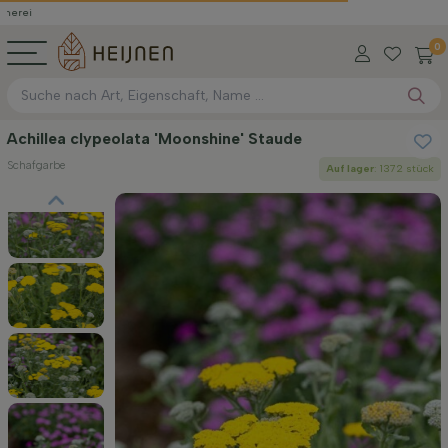
0
Achillea clypeolata 'Moonshine' Staude
Schafgarbe
Auf lager
: 1372 stück