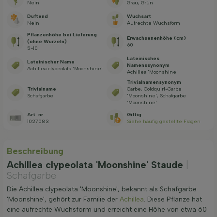
Nein
Grau, Grün
Duftend
Wuchsart
Nein
Aufrechte Wuchsform
Pflanzenhöhe bei Lieferung
Erwachsenenhöhe (cm)
(ohne Wurzeln)
60
5-10
Lateinisches
Lateinischer Name
Namenssynonym
Achillea clypeolata 'Moonshine'
Achillea 'Moonshine'
Trivialnamensynonym
Trivialname
Garbe, Goldquirl-Garbe
Schafgarbe
'Moonshine', Schafgarbe
'Moonshine'
Art. nr.
Giftig
1027083
Siehe häufig gestellte Fragen
Beschreibung
Achillea clypeolata 'Moonshine' Staude
|
Schafgarbe
Die Achillea clypeolata 'Moonshine', bekannt als Schafgarbe
'Moonshine', gehört zur Familie der
Achillea
. Diese Pflanze hat
eine aufrechte Wuchsform und erreicht eine Höhe von etwa 60