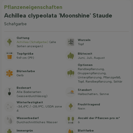
Pflanzeneigenschaften
Achillea clypeolata 'Moonshine' Staude
Schafgarbe
Gattung
Wurzeln
Achillea (Schafgarbe)
(alle
Topf
Sorten anzeigen)
Topfgröße
Blütezeit
9x9 cm (P9)
Juni, Juli, August
Optionen
Randbepflanzung,
Blütenfarbe
Gruppenpflanzung,
Gelb
Unterpflanzung, Pflanzgefäß,
Topf, Randbepflanzung, Solitär
Bodenart
Standort
Alle Bodenarten
Halbschatten, Sonne
(wasserdurchlässig)
Winterfestigkeit
Fruchttragend
-34,4°C / -28,9°C, USDA zone
Nein
4
Wasserbedarf
Anzahl der Pflanzen pro m²
Durchschnittliches Wasser
6
Immergrün
Blattfarbe