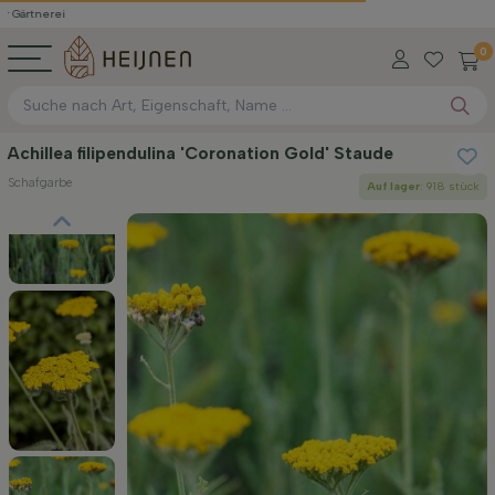
0
Achillea filipendulina 'Coronation Gold' Staude
Schafgarbe
Auf lager
: 918 stück