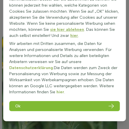
Pflanze eignet sich hervorragend für die Bepflanzung in
können jederzeit frei wählen, welche Kategorien von
Beeten, als Gruppenpflanzung, Randbepflanzung oder in
Cookies Sie zulassen möchten. Wenn Sie auf „OK“ klicken,
Töpfen. Ein optimaler Standort ist entscheidend für das
akzeptieren Sie die Verwendung aller Cookies auf unserer
Wachstum und die Blüte von Achillea filipendulina
Website. Wenn Sie keine personalisierte Werbung sehen
'Coronation Gold'.
möchten, können Sie
sie hier ablehnen
. Das können Sie
auch selbst einstellen! Und zwar
hier
.
Wir arbeiten mit Dritten zusammen, die Daten für
Analysen und personalisierte Werbung verwenden. Für
weitere Informationen und Details zu allen beteiligten
Anbietern verweisen wir Sie auf unsere
Datenschutzerklärung
.Die Daten werden zum Zweck der
Personalisierung von Werbung sowie zur Messung der
Wirksamkeit von Werbekampagnen erhoben. Die Daten
können an Google LLC weitergegeben werden. Weitere
Informationen finden Sie
hier
.
Ok