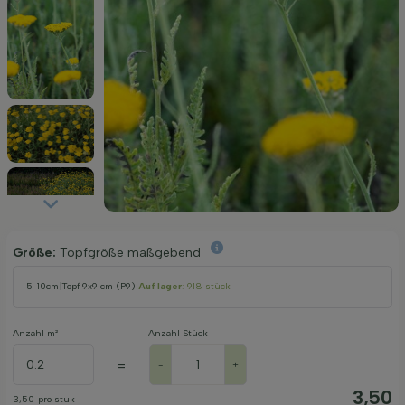
Größe:
Topfgröße maßgebend
5-10cm
|
Topf 9x9 cm (P9)
|
Auf lager
: 918 stück
Anzahl m²
Anzahl Stück
=
-
+
3,50
3,50
pro stuk