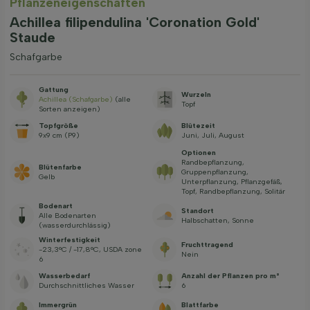
Pflanzeneigenschaften
Achillea filipendulina 'Coronation Gold'
Staude
Schafgarbe
Gattung
Wurzeln
Achillea (Schafgarbe)
(alle
Topf
Sorten anzeigen)
Topfgröße
Blütezeit
9x9 cm (P9)
Juni, Juli, August
Optionen
Randbepflanzung,
Blütenfarbe
Gruppenpflanzung,
Gelb
Unterpflanzung, Pflanzgefäß,
Topf, Randbepflanzung, Solitär
Bodenart
Standort
Alle Bodenarten
Halbschatten, Sonne
(wasserdurchlässig)
Winterfestigkeit
Fruchttragend
-23,3°C / -17,8°C, USDA zone
Nein
6
Wasserbedarf
Anzahl der Pflanzen pro m²
Durchschnittliches Wasser
6
Immergrün
Blattfarbe