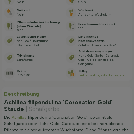
Nein
Grün
Duftend
Wuchsart
Nein
Aufrechte Wuchsform
Pflanzenhöhe bei Lieferung
Erwachsenenhöhe (cm)
(ohne Wurzeln)
100
5-10
Lateinischer Name
Lateinisches
Achillea filipendulina
Namenssynonym
'Coronation Gold'
Achillea 'Coronation Gold'
Trivialnamensynonym
Trivialname
Hohe Gold-Garbe 'Coronation
Schafgarbe
Gold', Gelbe schafgarbe,
Goldgarbe
Art. nr.
Giftig
1027080
Siehe häufig gestellte Fragen
Beschreibung
Achillea filipendulina 'Coronation Gold'
Staude
| Schafgarbe
Die
Achillea
filipendulina 'Coronation Gold', bekannt als
Schafgarbe oder Hohe Gold-Garbe, ist eine beeindruckende
Pflanze mit einer aufrechten Wuchsform. Diese Pflanze erreicht