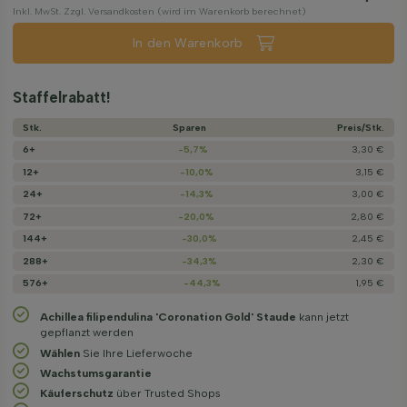
Inkl. MwSt. Zzgl. Versandkosten (wird im Warenkorb berechnet)
In den Warenkorb
Staffelrabatt!
Stk.
Sparen
Preis/­Stk.
6+
-5,7%
3,30 €
12+
-10,0%
3,15 €
24+
-14,3%
3,00 €
72+
-20,0%
2,80 €
144+
-30,0%
2,45 €
288+
-34,3%
2,30 €
576+
-44,3%
1,95 €
Achillea filipendulina 'Coronation Gold' Staude
kann jetzt
gepflanzt werden
Wählen
Sie Ihre Lieferwoche
Wachstums­garantie
Käuferschutz
über Trusted Shops