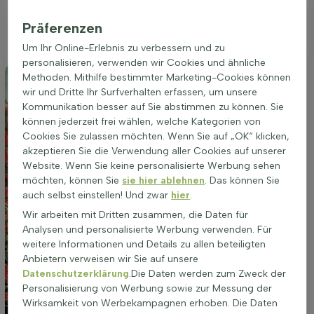
pflegeleichten Ergänzung für Beete und Gruppenpflanzungen
Präferenzen
macht. Ihr duftendes und farbenfrohes Erscheinungsbild
macht sie zu einem attraktiven Blickfang in jedem Garten.
Um Ihr Online-Erlebnis zu verbessern und zu
personalisieren, verwenden wir Cookies und ähnliche
Methoden. Mithilfe bestimmter Marketing-Cookies können
wir und Dritte Ihr Surfverhalten erfassen, um unsere
Kommunikation besser auf Sie abstimmen zu können. Sie
können jederzeit frei wählen, welche Kategorien von
Cookies Sie zulassen möchten. Wenn Sie auf „OK“ klicken,
akzeptieren Sie die Verwendung aller Cookies auf unserer
Website. Wenn Sie keine personalisierte Werbung sehen
möchten, können Sie
sie hier ablehnen
. Das können Sie
auch selbst einstellen! Und zwar
hier
.
Wir arbeiten mit Dritten zusammen, die Daten für
Analysen und personalisierte Werbung verwenden. Für
weitere Informationen und Details zu allen beteiligten
Anbietern verweisen wir Sie auf unsere
Datenschutzerklärung
.Die Daten werden zum Zweck der
Personalisierung von Werbung sowie zur Messung der
Wirksamkeit von Werbekampagnen erhoben. Die Daten