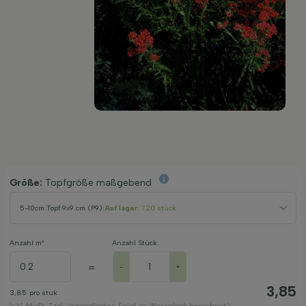
Größe:
Topfgröße maßgebend
5-10cm
|
Topf 9x9 cm (P9)
|
Auf lager
: 720 stück
Anzahl m²
Anzahl Stück
=
-
+
3,85
3,85
pro stuk
Inkl. MwSt. Zzgl. Versandkosten (wird im Warenkorb berechnet)