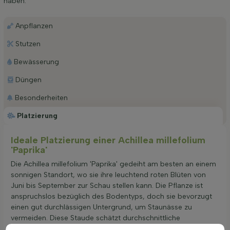
haben.
Anpflanzen
Stutzen
Bewässerung
Düngen
Besonderheiten
Platzierung
Ideale Platzierung einer Achillea millefolium
'Paprika'
Die Achillea millefolium 'Paprika' gedeiht am besten an einem
sonnigen Standort, wo sie ihre leuchtend roten Blüten von
Juni bis September zur Schau stellen kann. Die Pflanze ist
anspruchslos bezüglich des Bodentyps, doch sie bevorzugt
einen gut durchlässigen Untergrund, um Staunässe zu
vermeiden. Diese Staude schätzt durchschnittliche
Wassermengen und ist trockenheitsresistent, was sie zu einer