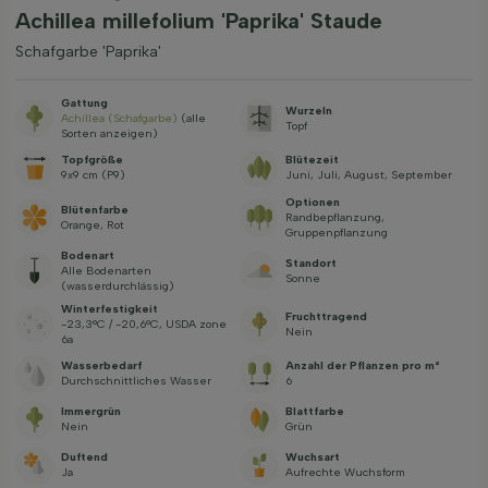
Achillea millefolium 'Paprika' Staude
Schafgarbe 'Paprika'
Gattung
Wurzeln
Achillea (Schafgarbe)
(alle
Topf
Sorten anzeigen)
Topfgröße
Blütezeit
9x9 cm (P9)
Juni, Juli, August, September
Optionen
Blütenfarbe
Randbepflanzung,
Orange, Rot
Gruppenpflanzung
Bodenart
Standort
Alle Bodenarten
Sonne
(wasserdurchlässig)
Winterfestigkeit
Fruchttragend
-23,3°C / -20,6°C, USDA zone
Nein
6a
Wasserbedarf
Anzahl der Pflanzen pro m²
Durchschnittliches Wasser
6
Immergrün
Blattfarbe
Nein
Grün
Duftend
Wuchsart
Ja
Aufrechte Wuchsform