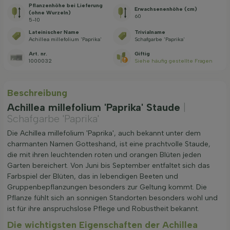
Pflanzenhöhe bei Lieferung
Erwachsenenhöhe (cm)
(ohne Wurzeln)
60
5-10
Lateinischer Name
Trivialname
Achillea millefolium 'Paprika'
Schafgarbe 'Paprika'
Art. nr.
Giftig
1000032
Siehe häufig gestellte Fragen
Beschreibung
Achillea millefolium 'Paprika' Staude
|
Schafgarbe 'Paprika'
Die Achillea millefolium 'Paprika', auch bekannt unter dem
charmanten Namen Gotteshand, ist eine prachtvolle Staude,
die mit ihren leuchtenden roten und orangen Blüten jeden
Garten bereichert. Von Juni bis September entfaltet sich das
Farbspiel der Blüten, das in lebendigen Beeten und
Gruppenbepflanzungen besonders zur Geltung kommt. Die
Pflanze fühlt sich an sonnigen Standorten besonders wohl und
ist für ihre anspruchslose Pflege und Robustheit bekannt.
Die wichtigsten Eigenschaften der Achillea