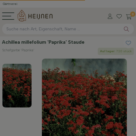
i
0
Achillea millefolium 'Paprika' Staude
Schafgarbe 'Paprika'
Auf lager
: 720 stück