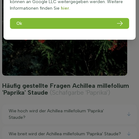
können an Google LLC weitergegeben werden. Weitere
Informationen finden Sie
hier
.
Ok
Häufig gestellte Fragen Achillea millefolium
'Paprika' Staude
(Schafgarbe 'Paprika')
Wie hoch wird der Achillea millefolium 'Paprika'
Staude?
Wie breit wird der Achillea millefolium 'Paprika' Staude?