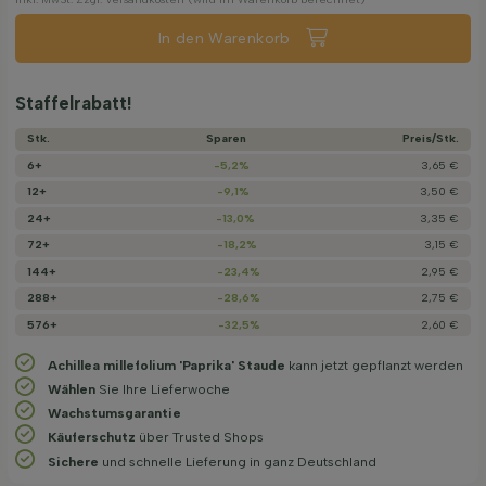
In den Warenkorb
Staffelrabatt!
Stk.
Sparen
Preis/­Stk.
6+
-5,2%
3,65 €
12+
-9,1%
3,50 €
24+
-13,0%
3,35 €
72+
-18,2%
3,15 €
144+
-23,4%
2,95 €
288+
-28,6%
2,75 €
576+
-32,5%
2,60 €
Achillea millefolium 'Paprika' Staude
kann jetzt gepflanzt werden
Wählen
Sie Ihre Lieferwoche
Wachstums­garantie
Käuferschutz
über Trusted Shops
Sichere
und schnelle Lieferung in ganz Deutschland