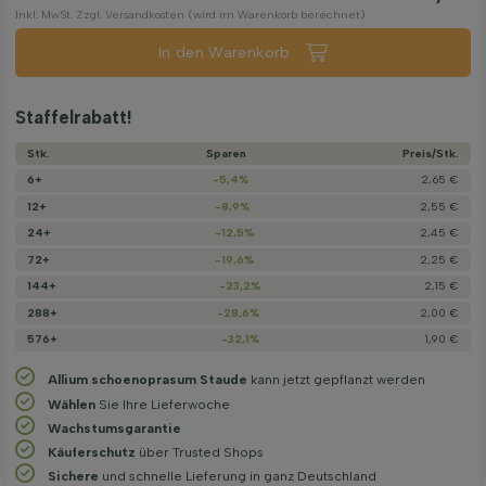
Inkl. MwSt. Zzgl. Versandkosten (wird im Warenkorb berechnet)
In den Warenkorb
Staffelrabatt!
Stk.
Sparen
Preis/­Stk.
6+
-5,4%
2,65 €
12+
-8,9%
2,55 €
24+
-12,5%
2,45 €
72+
-19,6%
2,25 €
144+
-23,2%
2,15 €
288+
-28,6%
2,00 €
576+
-32,1%
1,90 €
Allium schoenoprasum Staude
kann jetzt gepflanzt werden
Wählen
Sie Ihre Lieferwoche
Wachstums­garantie
Käuferschutz
über Trusted Shops
Sichere
und schnelle Lieferung in ganz Deutschland