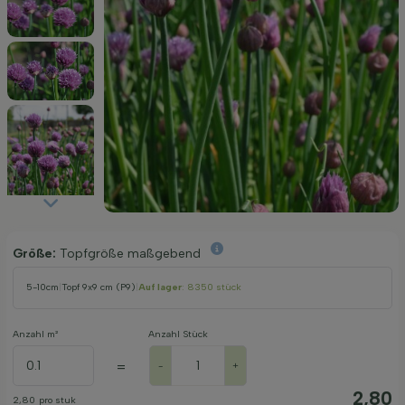
Größe:
Topfgröße maßgebend
5-10cm
|
Topf 9x9 cm (P9)
|
Auf lager
: 8350 stück
Anzahl m²
Anzahl Stück
=
-
+
2,80
2,80
pro stuk