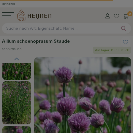
0
Allium schoenoprasum Staude
Schnittlauch
Auf lager
: 8350 stück