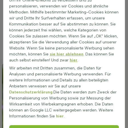
Um Ihr Online-Erlebnis zu verbessern und zu
Standort, der entweder vollsonnig oder halbschattig ist.
personalisieren, verwenden wir Cookies und ähnliche
Dabei ist es wichtig, dass der Boden gut durchlässig ist, um
Methoden. Mithilfe bestimmter Marketing-Cookies können
Staunässe zu vermeiden. Dies unterstützt das gesunde
wir und Dritte Ihr Surfverhalten erfassen, um unsere
Wachstum und die prächtige Blüte in den Monaten Mai und
Kommunikation besser auf Sie abstimmen zu können. Sie
Juni. Obwohl die Pflanze eine gewisse Feuchtigkeit benötigt,
können jederzeit frei wählen, welche Kategorien von
sollte sie keinesfalls in zu trockenem Boden stehen. Eine
Cookies Sie zulassen möchten. Wenn Sie auf „OK“ klicken,
gleichmäßige Wasserversorgung ist daher empfehlenswert.
akzeptieren Sie die Verwendung aller Cookies auf unserer
Im Beet, als Gruppen- oder Grenzbepflanzung sowie im Topf
Website. Wenn Sie keine personalisierte Werbung sehen
bietet diese polbildende Wuchsform nicht nur ein visuelles
möchten, können Sie
sie hier ablehnen
. Das können Sie
Highlight, sondern verströmt auch einen angenehmen Duft.
auch selbst einstellen! Und zwar
hier
.
Wir arbeiten mit Dritten zusammen, die Daten für
Analysen und personalisierte Werbung verwenden. Für
weitere Informationen und Details zu allen beteiligten
Anbietern verweisen wir Sie auf unsere
Datenschutzerklärung
.Die Daten werden zum Zweck der
Personalisierung von Werbung sowie zur Messung der
Wirksamkeit von Werbekampagnen erhoben. Die Daten
können an Google LLC weitergegeben werden. Weitere
Informationen finden Sie
hier
.