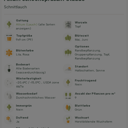
Schnittlauch
Gattung
Wurzeln
Allium (Lauch)
(alle Sorten
Topf
anzeigen)
Topfgröße
Blütezeit
9x9 cm (P9)
Mai, Juni
Optionen
Blütenfarbe
Randbepflanzung,
Lila, Rosa
Gruppenpflanzung, Topf,
Randbepflanzung
Bodenart
Standort
Alle Bodenarten
Halbschatten, Sonne
(wasserdurchlässig)
Winterfestigkeit
Fruchttragend
-20,6°C / -15,0°C , USDA zone
Nein
6b/7a
Wasserbedarf
Anzahl der Pflanzen pro m²
Durchschnittliches Wasser
9
Immergrün
Blattfarbe
Nein
Grün
Duftend
Wuchsart
Ja
Horstbildende Wuchsform