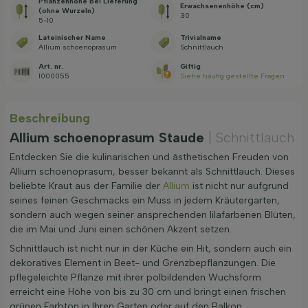
Pflanzenhöhe bei Lieferung
Erwachsenenhöhe (cm)
(ohne Wurzeln)
30
5-10
Lateinischer Name
Trivialname
Allium schoenoprasum
Schnittlauch
Art. nr.
Giftig
1000055
Siehe häufig gestellte Fragen
Beschreibung
Allium schoenoprasum Staude
| Schnittlauch
Entdecken Sie die kulinarischen und ästhetischen Freuden von
Allium schoenoprasum, besser bekannt als Schnittlauch. Dieses
beliebte Kraut aus der Familie der
Allium
ist nicht nur aufgrund
seines feinen Geschmacks ein Muss in jedem Kräutergarten,
sondern auch wegen seiner ansprechenden lilafarbenen Blüten,
die im Mai und Juni einen schönen Akzent setzen.
Schnittlauch ist nicht nur in der Küche ein Hit, sondern auch ein
dekoratives Element in Beet- und Grenzbepflanzungen. Die
pflegeleichte Pflanze mit ihrer polbildenden Wuchsform
erreicht eine Höhe von bis zu 30 cm und bringt einen frischen
grünen Farbton in Ihren Garten oder auf den Balkon.