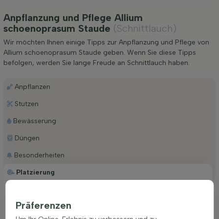
Anpflanzung und Pflege Allium
schoenoprasum Staude
(Schnittlauch)
Wir möchten Ihnen einige Tipps zur Anpflanzung und Pflege von
Allium schoenoprasum Staude geben. Wenn Sie diese Tipps
befolgen, werden Sie lange Freude an Schnittlauch haben.
Anpflanzen
Stutzen
Bewässerung
Düngen
Besonderheiten
Platzierung
Ideale Platzierung einer Allium schoenoprasum
Präferenzen
Für eine optimale Entwicklung benötigt diese Art einen