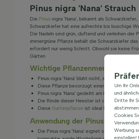
Pinus nigra 'Nana' Strauch
Die
Pinus
nigra 'Nana', bekannt als Schwarzkiefer
Schwarzkiefer hat eine aufrechte bis buschige W
Die Nadeln sind grün, duftend und verleihen der P
immergrüne Pflanze behält die Schwarzkiefer das g
erfordert nur wenig Schnitt. Obwohl sie keine Früc
Gärten.
Wichtige Pflanzenmerkmale von 
Präfe
Pinus nigra 'Nana' blüht nicht, sondern beein
Um Ihr Onl
Diese Pflanze bevorzugt einen sonnigen Stan
und ähnlic
Pinus nigra 'Nana' gedeiht am besten in armen
Dritte Ihr 
Die Rinde dieser Heester ist dunkel und die 
abstimmen 
Diese
Gartenpflanze
ist ideal für kleine Gärte
Cookies Si
Anwendung der Pinus nigra 'Nan
Verwendung
Werbung s
Die Pinus nigra 'Nana' eignet sich hervorragend
einstellen
kompakte, runde Wuchsform macht sie ideal fü