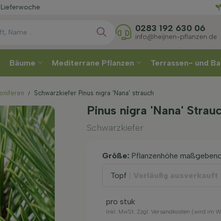
Wählen
0283 192 630 06
info@heijnen-pflanzen.de
Bäume
Mediterrane Pflanzen
Terrassen- und Ba
oniferen
Schwarzkiefer Pinus nigra 'Nana' strauch
Pinus nigra 'Nana' Strau
Schwarzkiefer
Größe:
Pflanzenhöhe maßgeben
Topf
|
Vorläufig ausverkauft
pro stuk
Inkl. MwSt. Zzgl. Versandkosten (wird im 