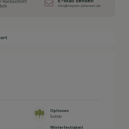
E-Mail senden
r Rückschnitt
lich
info@heijnen-pflanzen.de
ort
Optionen
Solitär
Winterfestigkeit