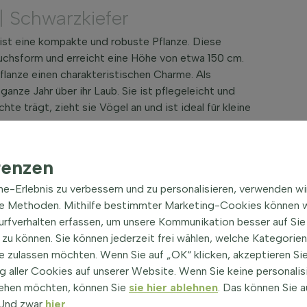
| Schwarzkiefer
, ist eine kompakte und robuste Pflanze. Diese
uchsform und erreicht eine Höhe von etwa 150 cm.
flanze einen charakteristischen Charme. Als
anze Jahr über ihr Laub. Sie ist pflegeleicht und
hte trägt, zieht sie Vögel an und ist ideal für kleine
Pinus nigra 'Nana'
renzen
druckt durch seine immergrünen Nadeln.
ine-Erlebnis zu verbessern und zu personalisieren, verwenden w
dort für optimales Wachstum.
he Methoden. Mithilfe bestimmter Marketing-Cookies können w
 Böden, die gut durchlässig sind.
Surfverhalten erfassen, um unsere Kommunikation besser auf Sie
Zweige sind dicht und kompakt.
zu können. Sie können jederzeit frei wählen, welche Kategorie
n und zieht Vögel an.
e zulassen möchten. Wenn Sie auf „OK“ klicken, akzeptieren Sie
a' im Garten
 aller Cookies auf unserer Website. Wenn Sie keine personalis
ehen möchten, können Sie
sie hier ablehnen
. Das können Sie a
 als Solitärpflanze in der Gartenlandschaft. Ihre
! Und zwar
hier
.
r kleine Gärten, Terrassen oder Balkone.