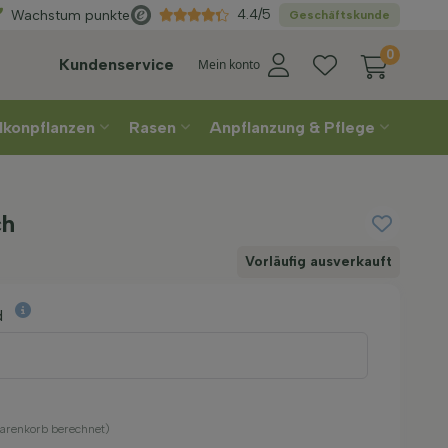
Direkt
aus der Gärtnerei
4.4/5
Wachstum punkte
Geschäftskunde
0
Kundenservice
Mein konto
lkonpflanzen
Rasen
Anpflanzung & Pflege
ch
Vorläufig ausverkauft
d
Warenkorb berechnet)