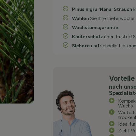
Pinus nigra 'Nana' Strauch
k
Wählen
Sie Ihre Lieferwoche
Wachstums­garantie
Käuferschutz
über Trusted 
Sichere
und schnelle Lieferu
Vorteile
nach uns
Spezialis
Kompakt
Wuchs
Winterh
trocken
Ideal fü
Zieht V