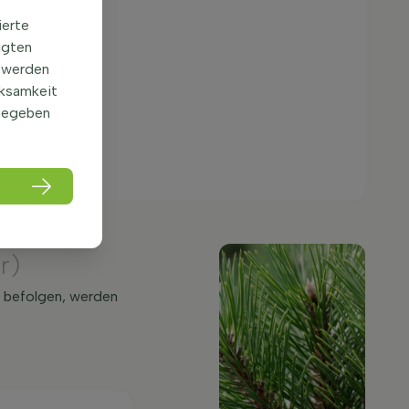
ierte
igten
 werden
rksamkeit
gegeben
r)
s befolgen, werden