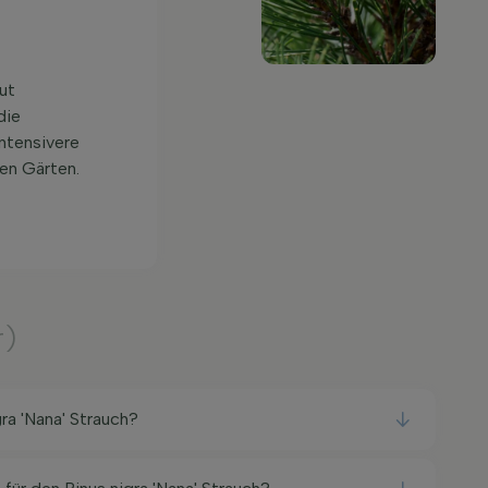
ut
die
ntensivere
nen Gärten.
r)
gra 'Nana' Strauch?