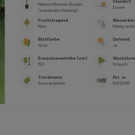
Standort
Nährstoffarmer Boden
Sonne
(wasserdurchlässig)
Fruchttragend
Wasserbed
Nein
Matig wate
Blattfarbe
Duftend
Grün
Ja
Erwachsenenhöhe (cm)
Wuchsfor
150
Strauch
Trivialname
Art. nr.
Schwarzkiefer
1002245