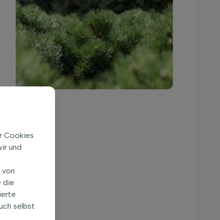
ir Cookies
ir und
n von
 die
ierte
uch selbst