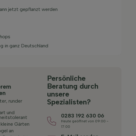
ann jetzt gepflanzt werden
Shops
ng in ganz Deutschland
Persönliche
Beratung durch
erem
ten
unsere
Spezialisten?
er, runder
art und
0283 192 630 06
heitstolerant
Heute geöffnet von 09:00 -
r kleine Gärten
17:00
ögel an