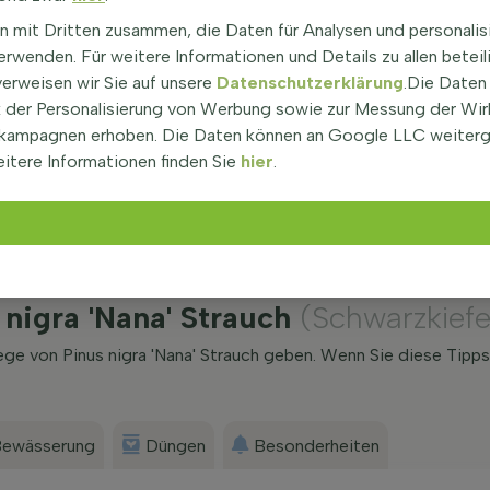
n Temperaturen bis zu -34,4°C standhalten, was sie zu
n mit Dritten zusammen, die Daten für Analysen und personalis
t.
rwenden. Für weitere Informationen und Details zu allen beteil
träuchern
kombinieren, insbesondere mit solchen, die
verweisen wir Sie auf unsere
Datenschutzerklärung
.Die Daten
ugen.
der Personalisierung von Werbung sowie zur Messung der Wi
ihre immergrüne, dichte Nadelpracht, die das ganze
kampagnen erhoben. Die Daten können an Google LLC weiter
l anzieht.
itere Informationen finden Sie
hier
.
nigra 'Nana' Strauch
(Schwarzkiefe
ege von Pinus nigra 'Nana' Strauch geben. Wenn Sie diese Tipp
ewässerung
Düngen
Besonderheiten