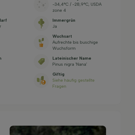
-34,4°C / -28,9°C, USDA
zone 4
arf
Immergrün
r
Ja
Wuchsart
Aufrechte bis buschige
Wuchsform
m
Lateinischer Name
Pinus nigra 'Nana'
Giftig
Siehe häufig gestellte
Fragen