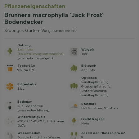
Pflanzeneigenschaften
Brunnera macrophylla 'Jack Frost'
Bodendecker
Silberiges Garten-Vergissmeinnicht
Gattung
Brunnera
Wurzeln
(Kaukasusvergissmeinnicht)
Topf
(alle Sorten anzeigen)
Topfgröße
Blütezeit
9x9 cm (P9)
April, Mai
Optionen
Randbepflanzung,
Blütenfarbe
Gruppenpflanzung,
Blau
Unterpflanzung,
Randbepflanzung
Bodenart
Standort
Alle Bodenarten
Halbschatten, Schatten
(wasserdurchlässig)
Winterfestigkeit
Fruchttragend
-20,6°C / -15,0°C , USDA zone
Nein
6b/7a
Wasserbedarf
Anzahl der Pflanzen pro m²
Durchschnittliches Wasser
9