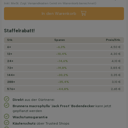
Inkl. MwSt. Zzgl. Versandkosten (wird im Warenkorb berechnet)
In den Warenkorb
Staffelrabatt!
Stk.
Sparen
Preis/­Stk.
6+
-6,3%
4,50 €
12+
-10,4%
4,30 €
24+
-14,6%
4,10 €
72+
-19,8%
3,85 €
144+
-30,2%
3,35 €
288+
-35,4%
3,10 €
576+
-44,8%
2,65 €
Direkt
aus der Gärtnerei
Brunnera macrophylla 'Jack Frost' Bodendecker
kann jetzt
gepflanzt werden
Wachstums­garantie
Käuferschutz
über Trusted Shops