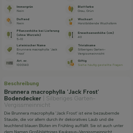
Immergrün
Blattfarbe
Nein
Grau, Grün
Duftend
Wuchsart
Nein
Horstbildende Wuchsform
Pflanzenhöhe bei Lieferung
Erwachsenenhöhe (cm)
(ohne Wurzeln)
40
5-10
Lateinischer Name
Trivialname
Brunnera macrophylla 'Jack
Silberiges Garten-
Frost'
Vergissmeinnicht
Art. nr.
Giftig
1000140
Siehe häufig gestellte Fragen
Beschreibung
Brunnera macrophylla 'Jack Frost'
Bodendecker
| Silberiges Garten-
Vergissmeinnicht
Die Brunnera macrophylla 'Jack Frost' ist eine bezaubernde
Staude, die vor allem durch ihr dekoratives Laub und die
leuchtend blauen Blüten im Frühling auffällt. Sie ist auch unter
dem Namen Großblättriges Kaukasus-Vergissmeinnicht