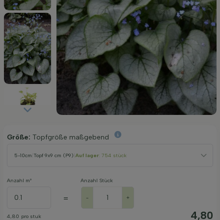
Größe:
Topfgröße maßgebend
5-10cm
|
Topf 9x9 cm (P9)
|
Auf lager
: 754 stück
Anzahl m²
Anzahl Stück
=
-
+
4,80
4,80
pro stuk