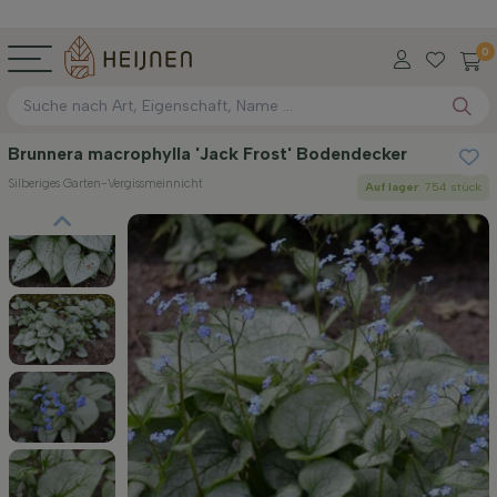
0
Brunnera macrophylla 'Jack Frost' Bodendecker
Silberiges Garten-Vergissmeinnicht
Auf lager
: 754 stück