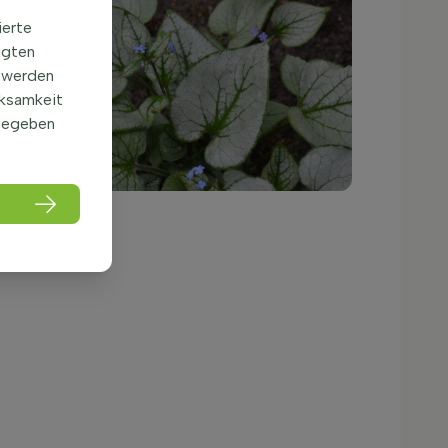
ierte
igten
 werden
rksamkeit
gegeben