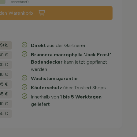
berechnet)
 den Warenkorb
­Stk.
Direkt
aus der Gärtnerei
Brunnera macrophylla 'Jack Frost'
50 €
Bodendecker
kann jetzt gepflanzt
30 €
werden
10 €
Wachstums­garantie
85 €
Käuferschutz
über Trusted Shops
35 €
Innerhalb von
1 bis 5 Werktagen
,10 €
geliefert
65 €