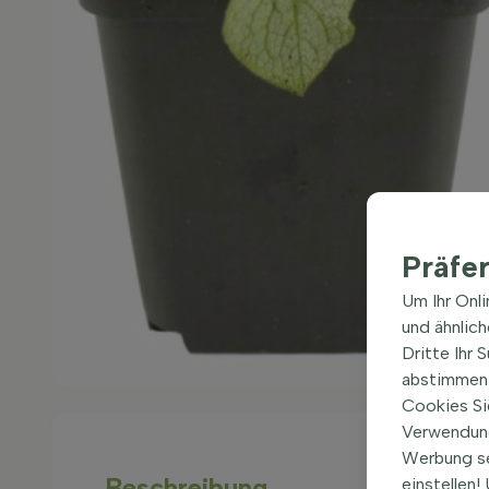
Präfe
Um Ihr Onl
und ähnlic
Dritte Ihr 
abstimmen 
Cookies Si
Verwendung
Werbung s
Beschreibung
einstellen