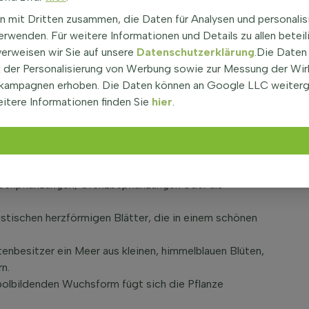
ck Frost' Bodendecker
n mit Dritten zusammen, die Daten für Analysen und personalis
|
rwenden. Für weitere Informationen und Details zu allen beteil
einnicht
verweisen wir Sie auf unsere
Datenschutzerklärung
.Die Daten
zaubernde Staude, die vor allem durch ihr dekoratives
der Personalisierung von Werbung sowie zur Messung der Wi
auffällt. Sie ist auch unter dem Namen Großblättriges
kampagnen erhoben. Die Daten können an Google LLC weiter
mit ihren silbrig gemusterten Blättern jeden Garten.
itere Informationen finden Sie
hier
.
ingt eine beruhigende Farbe und Textur in dunklere
nera macrophylla 'Jack Frost'
ppenpflanzungen, Grenzbepflanzungen oder als
istischen herzförmigen Blätter, die in einem schönen
.
enbesitzer ein Meer aus kleinen, himmelblauen Blüten,
n.
polbildenden Wuchsform fügt sich die Pflanze