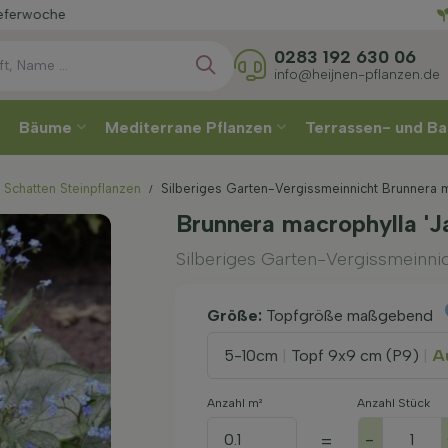
Wählen
0283 192 630 06
info@heijnen-pflanzen.de
Bäume
Mediterrane Pflanzen
Terrassen- und Ba
Schatten Steinpflanzen
Silberiges Garten-Vergissmeinnicht Brunnera m
Brunnera macrophylla 'J
Silberiges Garten-Vergissmeinni
Größe:
Topfgröße maßgebend
5-10cm
|
Topf 9x9 cm (P9)
|
Au
Anzahl m²
Anzahl Stück
-
=