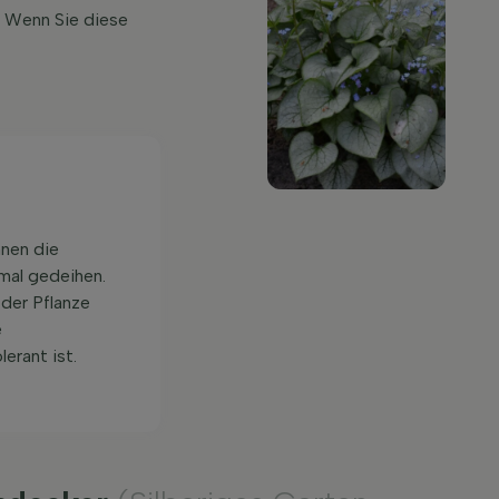
. Wenn Sie diese
nnen die
imal gedeihen.
der Pflanze
e
erant ist.