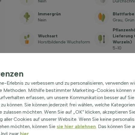
Nein
Durchschni
Immergrün
Blattfarbe
Nein
Grau, Grün
Pflanzenh
Wuchsart
Lieferung
Horstbildende Wuchsform
Wurzeln)
5-10
Lateinischer Name
Trivialnam
Brunnera macrophylla
Silberiges 
'Jack Frost'
Vergissmei
renzen
Giftig
ine-Erlebnis zu verbessern und zu personalisieren, verwenden w
Siehe häufig gestellte
Fragen
he Methoden. Mithilfe bestimmter Marketing-Cookies können w
Surfverhalten erfassen, um unsere Kommunikation besser auf Sie
zu können. Sie können jederzeit frei wählen, welche Kategorie
e zulassen möchten. Wenn Sie auf „OK“ klicken, akzeptieren Sie
 aller Cookies auf unserer Website. Wenn Sie keine personalis
ehen möchten, können Sie
sie hier ablehnen
. Das können Sie a
! Und zwar
hier
.