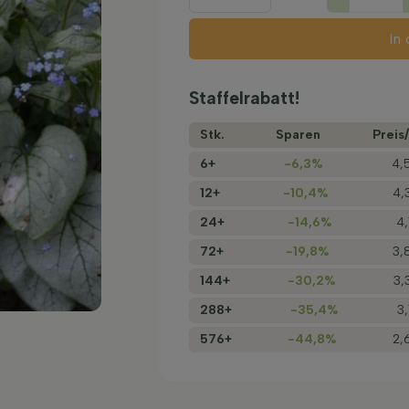
In
Staffelrabatt!
Stk.
Sparen
Preis/
6+
-6,3%
4,
12+
-10,4%
4,
24+
-14,6%
4,
72+
-19,8%
3,
144+
-30,2%
3,
288+
-35,4%
3
576+
-44,8%
2,