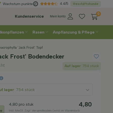
Direkt
aus der Gärtnerei
4.4/5
Wachstum punkte
Geschäftskunde
0
Kundenservice
Mein konto
lkonpflanzen
Rasen
Anpflanzung & Pflege
acrophylla 'Jack Frost' Topf
ack Frost' Bodendecker
cht
Auf lager
: 754 stück
f lager
: 754 stück
4,80
4,80
pro stuk
+
Inkl. MwSt. Zzgl. Versandkosten (wird im Warenkorb