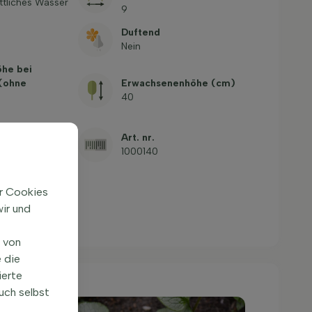
ttliches Wasser
9
Duftend
Nein
öhe bei
 (ohne
Erwachsenenhöhe (cm)
40
e
Art. nr.
Garten-
1000140
nnicht
ir Cookies
ir und
n von
 die
ierte
uch selbst