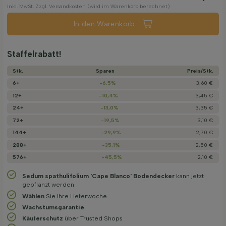
Inkl. MwSt. Zzgl. Versandkosten (wird im Warenkorb berechnet)
In den Warenkorb
Staffelrabatt!
Stk.
Sparen
Preis/­Stk.
6+
-6,5%
3,60 €
12+
-10,4%
3,45 €
24+
-13,0%
3,35 €
72+
-19,5%
3,10 €
144+
-29,9%
2,70 €
288+
-35,1%
2,50 €
576+
-45,5%
2,10 €
Sedum spathulifolium 'Cape Blanco' Bodendecker
kann jetzt
gepflanzt werden
Wählen
Sie Ihre Lieferwoche
Wachstums­garantie
Käuferschutz
über Trusted Shops