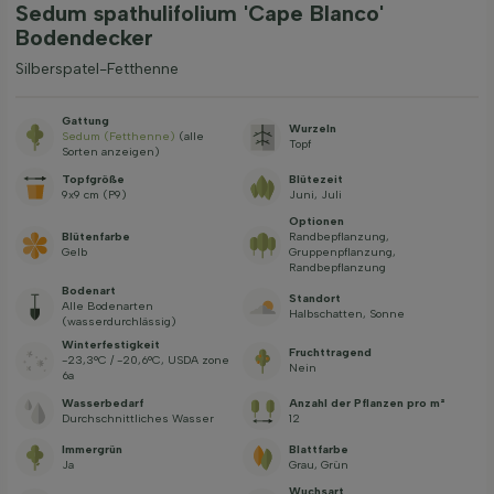
Sedum spathulifolium 'Cape Blanco'
Bodendecker
Silberspatel-Fetthenne
Gattung
Wurzeln
Sedum (Fetthenne)
(alle
Topf
Sorten anzeigen)
Topfgröße
Blütezeit
9x9 cm (P9)
Juni, Juli
Optionen
Blütenfarbe
Randbepflanzung,
Gelb
Gruppenpflanzung,
Randbepflanzung
Bodenart
Standort
Alle Bodenarten
Halbschatten, Sonne
(wasserdurchlässig)
Winterfestigkeit
Fruchttragend
-23,3°C / -20,6°C, USDA zone
Nein
6a
Wasserbedarf
Anzahl der Pflanzen pro m²
Durchschnittliches Wasser
12
Immergrün
Blattfarbe
Ja
Grau, Grün
Wuchsart