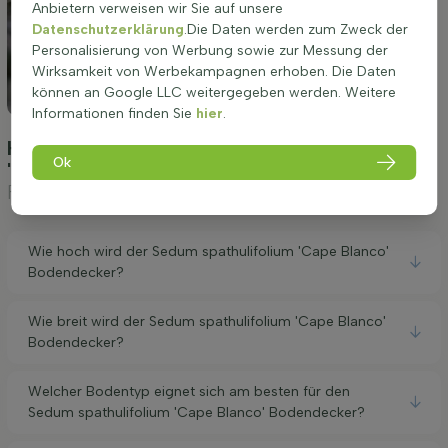
Anbietern verweisen wir Sie auf unsere
Datenschutzerklärung
.Die Daten werden zum Zweck der
Personalisierung von Werbung sowie zur Messung der
Wirksamkeit von Werbekampagnen erhoben. Die Daten
können an Google LLC weitergegeben werden. Weitere
Informationen finden Sie
hier
.
Häufig gestellte Fragen Sedum spathulifolium
Ok
'Cape Blanco' Bodendecker
(Silberspatel-
Fetthenne)
Wie hoch wird der Sedum spathulifolium 'Cape Blanco'
Bodendecker?
Wie breit wird der Sedum spathulifolium 'Cape Blanco'
Bodendecker?
Welcher Bodentyp eignet sich am besten für den
Sedum spathulifolium 'Cape Blanco' Bodendecker?