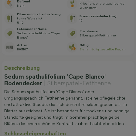
Duftend
Kriechende, breitwachsende
Nein
Wuchsform
Pflanzenhöhe bei Lieferung
Erwachsenenhöhe (cm)
(ohne Wurzeln)
10
5-10
Lateinischer Name
Trivialname
Sedum spathulifolium 'Cape
Silberspatel-Fetthenne
Blanco'
Art. nr.
Giftig
1001107
Siehe häufig gestellte Fragen
Beschreibung
Sedum spathulifolium 'Cape Blanco'
Bodendecker
| Silberspatel-Fetthenne
Die Sedum spathulifolium 'Cape Blanco' oder
umgangssprachlich Fetthenne genannt, ist eine pflegeleichte
und attraktive Staude, die sich durch ihre silber-grauen bis lila
Blätter auszeichnet. Sie ist besonders für trockene und sonnige
Standorte geeignet und trägt im Sommer prächtige gelbe
Blüten, die einen schönen Kontrast zu ihrer Laubfarbe bilden.
Schlüsseleigenschaften