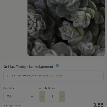
Größe:
Topfgröße maßgebend
5-10cm
|
Topf 9x9 cm (P9)
|
Auf lager
: 2221 stück
Anzahl m²
Anzahl Stück
=
-
+
3,85
3,85
pro stuk