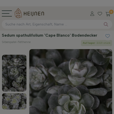
0
Sedum spathulifolium 'Cape Blanco' Bodendecker
Silberspatel-Fetthenne
Auf lager
: 2221 stück