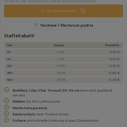
Inkl. MwSt. Zzgl. Versandkosten (wird im Warenkorb berechnet)
In den Warenkorb
Verdiene
1
Wachstum punkte
Staffelrabatt!
Stk.
Sparen
Preis/­Stk.
3+
-4,8%
13,95 €
6+
-7,5%
13,55 €
12+
-9,9%
13,20 €
25+
-12,3%
12,85 €
50+
-15,0%
12,45 €
Buddleja 'Lilac Chip' Strauch 30-40 cm
kann jetzt gepflanzt
werden
Wählen
Sie Ihre Lieferwoche
Wachstums­garantie
Käuferschutz
über Trusted Shops
Sichere
und schnelle Lieferung in ganz Deutschland