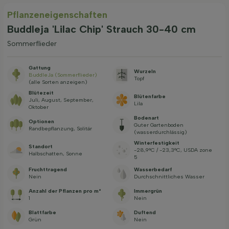
Pflanzeneigenschaften
Buddleja 'Lilac Chip' Strauch 30-40 cm
Sommerflieder
Gattung
Wurzeln
BuddleJa (Sommerflieder)
Topf
(alle Sorten anzeigen)
Blütezeit
Blütenfarbe
Juli, August, September,
Lila
Oktober
Bodenart
Optionen
Guter Gartenboden
Randbepflanzung, Solitär
(wasserdurchlässig)
Winterfestigkeit
Standort
-28,9°C / -23,3°C, USDA zone
Halbschatten, Sonne
5
Fruchttragend
Wasserbedarf
Nein
Durchschnittliches Wasser
Anzahl der Pflanzen pro m²
Immergrün
1
Nein
Blattfarbe
Duftend
Grün
Nein