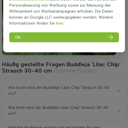
Personalisierung von Werbung sowie zur Messung der
Wirksamkeit von Werbekampagnen erhoben. Die Daten
können an Google LLC weitergegeben werden. Weitere
Informationen finden Sie
hier
.
Ok
Häufig gestellte Fragen Buddleja 'Lilac Chip'
Strauch 30-40 cm
(Sommerflieder)
Wie hoch wird der Buddleja 'Lilac Chip' Strauch 30-40
cm?
Wie breit wird der Buddleja 'Lilac Chip' Strauch 30-40
cm?
Welcher Bodentyp eignet sich am besten für den