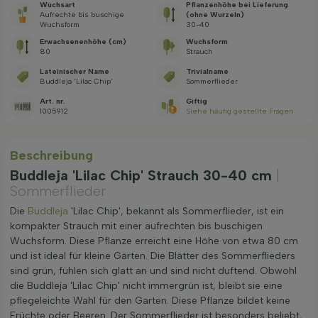
Wuchsart
Pflanzenhöhe bei Lieferung
Aufrechte bis buschige
(ohne Wurzeln)
Wuchsform
30-40
Erwachsenenhöhe (cm)
Wuchsform
80
Strauch
Lateinischer Name
Trivialname
Buddleja 'Lilac Chip'
Sommerflieder
Art. nr.
Giftig
1005912
Siehe häufig gestellte Fragen
Beschreibung
Buddleja 'Lilac Chip' Strauch 30-40 cm
|
Sommerflieder
Die
Buddleja
'Lilac Chip', bekannt als Sommerflieder, ist ein
kompakter Strauch mit einer aufrechten bis buschigen
Wuchsform. Diese Pflanze erreicht eine Höhe von etwa 80 cm
und ist ideal für kleine Gärten. Die Blätter des Sommerflieders
sind grün, fühlen sich glatt an und sind nicht duftend. Obwohl
die Buddleja 'Lilac Chip' nicht immergrün ist, bleibt sie eine
pflegeleichte Wahl für den Garten. Diese Pflanze bildet keine
Früchte oder Beeren. Der Sommerflieder ist besonders beliebt,