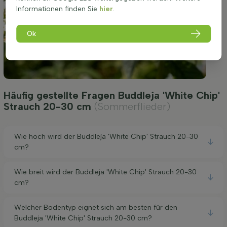
Informationen finden Sie
hier
.
Ok
Häufig gestellte Fragen Buddleja 'White Chip'
Strauch 20-30 cm
(Sommerflieder)
Wie hoch wird der Buddleja 'White Chip' Strauch 20-30
cm?
Wie breit wird der Buddleja 'White Chip' Strauch 20-30
cm?
Welcher Bodentyp eignet sich am besten für den
Buddleja 'White Chip' Strauch 20-30 cm?