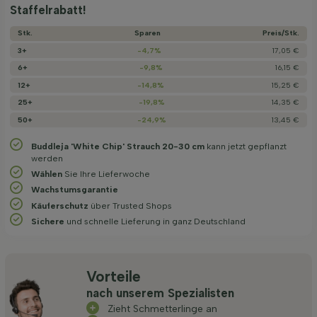
Staffelrabatt!
Stk.
Sparen
Preis/­Stk.
3+
-4,7%
17,05 €
6+
-9,8%
16,15 €
12+
-14,8%
15,25 €
25+
-19,8%
14,35 €
50+
-24,9%
13,45 €
Buddleja 'White Chip' Strauch 20-30 cm
kann jetzt gepflanzt
werden
Wählen
Sie Ihre Lieferwoche
Wachstums­garantie
Käuferschutz
über Trusted Shops
Sichere
und schnelle Lieferung in ganz Deutschland
Vorteile
nach unserem Spezialisten
Zieht Schmetterlinge an