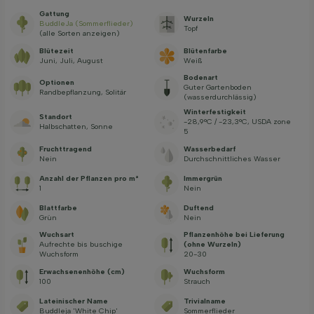
Gattung
Wurzeln
BuddleJa (Sommerflieder)
Topf
(alle Sorten anzeigen)
Blütezeit
Blütenfarbe
Juni, Juli, August
Weiß
Bodenart
Optionen
Guter Gartenboden
Randbepflanzung, Solitär
(wasserdurchlässig)
Winterfestigkeit
Standort
-28,9°C / -23,3°C, USDA zone
Halbschatten, Sonne
5
Fruchttragend
Wasserbedarf
Nein
Durchschnittliches Wasser
Anzahl der Pflanzen pro m²
Immergrün
1
Nein
Blattfarbe
Duftend
Grün
Nein
Wuchsart
Pflanzenhöhe bei Lieferung
Aufrechte bis buschige
(ohne Wurzeln)
Wuchsform
20-30
Erwachsenenhöhe (cm)
Wuchsform
100
Strauch
Lateinischer Name
Trivialname
Buddleja 'White Chip'
Sommerflieder