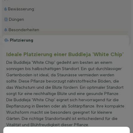
Bewässerung
Düngen
Besonderheiten
Platzierung
Ideale Platzierung einer Buddleja 'White Chip'
Die Buddleja 'White Chip' gedeiht am besten an einem
sonnigen bis halbschattigen Standort. Ein gut durchlässiger
Gartenboden ist ideal, da Staunässe vermieden werden
sollte. Diese Pflanze bevorzugt nährstoffreiche Böden, die
das Wachstum und die Blüte fördern. Ein optimaler Standort
sorgt für eine reichhaltige Blüte und eine gesunde Pflanze.
Die Buddleja 'White Chip' eignet sich hervorragend für die
Bepflanzung in Beeten oder als Solitärpflanze. Ihre kompakte
Wuchsform macht sie besonders geeignet für kleinere
Gärten. Die richtige Standortwahl ist entscheidend für die
Vitalität und Blühfreudigkeit dieser Pflanze.