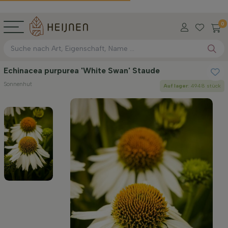
0
Echinacea purpurea 'White Swan' Staude
Sonnenhut
Auf lager
: 4948 stück