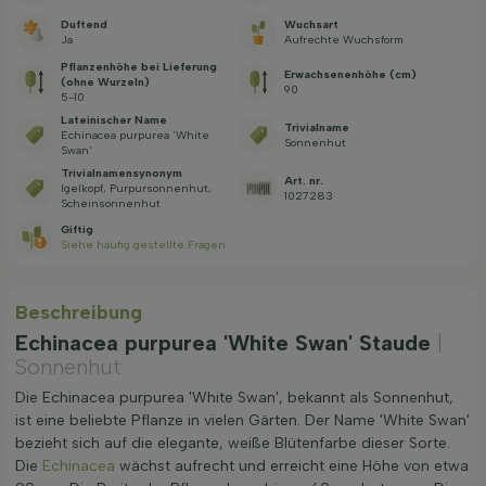
Duftend
Wuchsart
Ja
Aufrechte Wuchsform
Pflanzenhöhe bei Lieferung
Erwachsenenhöhe (cm)
(ohne Wurzeln)
90
5-10
Lateinischer Name
Trivialname
Echinacea purpurea 'White
Sonnenhut
Swan'
Trivialnamensynonym
Art. nr.
Igelkopf, Purpursonnenhut,
1027283
Scheinsonnenhut
Giftig
Siehe häufig gestellte Fragen
Beschreibung
Echinacea purpurea 'White Swan' Staude
|
Sonnenhut
Die Echinacea purpurea 'White Swan', bekannt als Sonnenhut,
ist eine beliebte Pflanze in vielen Gärten. Der Name 'White Swan'
bezieht sich auf die elegante, weiße Blütenfarbe dieser Sorte.
Die
Echinacea
wächst aufrecht und erreicht eine Höhe von etwa