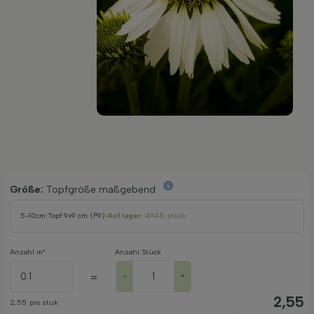
Größe:
Topfgröße maßgebend
5-10cm
|
Topf 9x9 cm (P9)
|
Auf lager
: 4948 stück
Anzahl m²
Anzahl Stück
=
-
+
2,55
2,55
pro stuk