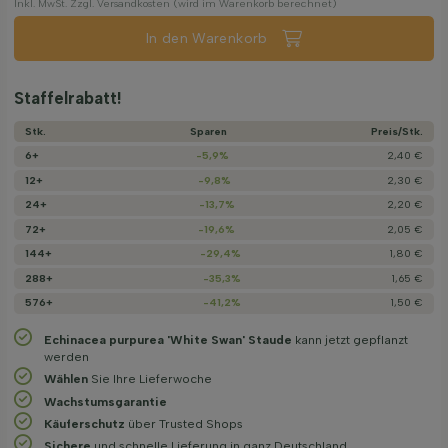
Inkl. MwSt. Zzgl. Versandkosten (wird im Warenkorb berechnet)
In den Warenkorb
Staffelrabatt!
Stk.
Sparen
Preis/­Stk.
6+
-5,9%
2,40 €
12+
-9,8%
2,30 €
24+
-13,7%
2,20 €
72+
-19,6%
2,05 €
144+
-29,4%
1,80 €
288+
-35,3%
1,65 €
576+
-41,2%
1,50 €
Echinacea purpurea 'White Swan' Staude
kann jetzt gepflanzt
werden
Wählen
Sie Ihre Lieferwoche
Wachstums­garantie
Käuferschutz
über Trusted Shops
Sichere
und schnelle Lieferung in ganz Deutschland