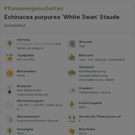
Pflanzeneigenschaften
Echinacea purpurea 'White Swan' Staude
Sonnenhut
Gattung
Wurzeln
Echinacea (Sonnenhut)
(alle
Topf
Sorten anzeigen)
Topfgröße
Blütezeit
9x9 cm (P9)
Juni, Juli, August, September
Optionen
Blütenfarbe
Randbepflanzung,
Weiß
Gruppenpflanzung,
Unterpflanzung, Solitär
Bodenart
Standort
Alle Bodenarten
Halbschatten, Sonne
(wasserdurchlässig)
Winterfestigkeit
Fruchttragend
-28,9°C / -23,3°C, USDA zone
Nein
5
Wasserbedarf
Anzahl der Pflanzen pro m²
Durchschnittliches Wasser
9
Immergrün
Blattfarbe
Nein
Grün