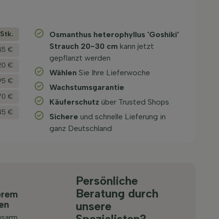
­Stk.
Osmanthus heterophyllus 'Goshiki'
Strauch 20-30 cm
kann jetzt
45 €
gepflanzt werden
20 €
Wählen
Sie Ihre Lieferwoche
95 €
Wachstums­garantie
70 €
Käuferschutz
über Trusted Shops
45 €
Sichere
und schnelle Lieferung in
ganz Deutschland
Persönliche
Beratung durch
erem
ten
unsere
Spezialisten?
gsarm