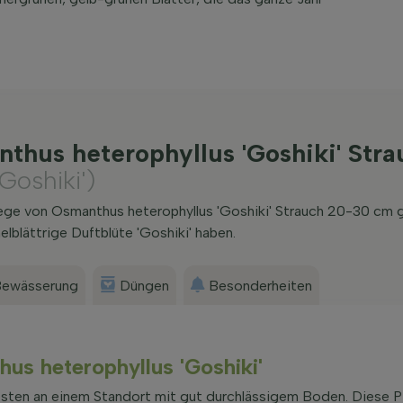
thus heterophyllus 'Goshiki' Str
Goshiki')
lege von Osmanthus heterophyllus 'Goshiki' Strauch 20-30 cm 
lblättrige Duftblüte 'Goshiki' haben.
ewässerung
Düngen
Besonderheiten
hus heterophyllus 'Goshiki'
sten an einem Standort mit gut durchlässigem Boden. Diese Pf