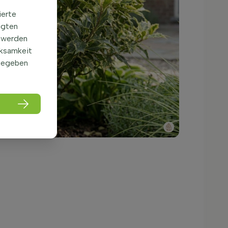
ierte
igten
 werden
rksamkeit
gegeben