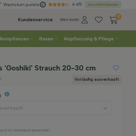
Direkt
aus der Gärtnerei
4.4/5
Wachstum punkte
Geschäftskunde
0
Kundenservice
Mein konto
lkonpflanzen
Rasen
Anpflanzung & Pflege
 'Goshiki' Strauch 20-30 cm
'
Vorläufig ausverkauft
d
usverkauft
 (wird im Warenkorb berechnet)