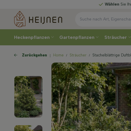
Wählen
Sie Ihre Lieferwoche
Heckenpflanzen
Gartenpflanzen
Sträucher
Zurückgehen
Home
Sträucher
Stachelblättrige Duft