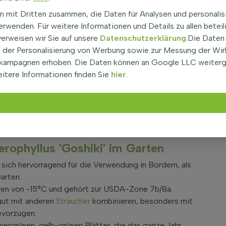
Stachelblättrige Duftblüte 'Goshiki' ist pflegeleicht
n mit Dritten zusammen, die Daten für Analysen und personalis
t keine Früchte oder Beeren.
rwenden. Für weitere Informationen und Details zu allen beteil
 Osmanthus heterophyllus
verweisen wir Sie auf unsere
Datenschutzerklärung
.Die Daten
der Personalisierung von Werbung sowie zur Messung der Wi
kampagnen erhoben. Die Daten können an Google LLC weiter
 im September und Oktober mit weißen Blüten.
itere Informationen finden Sie
hier
.
n Schmetterlinge und Bienen an.
, halbschattigen oder schattigen Standorten.
le Bodenarten, solange der Boden gut durchlässig ist.
llig, aber die Blätter sind gelb und grün gefärbt.
leicht.
ophyllus 'Goshiki' im Garten
 sich hervorragend für die Verwendung in Bordern, als
arten.
turen von -15°C und gehört zur USDA-Zone 7b/8a.
 gut mit anderen
Sträucher
kombinieren, besonders mit
evorzugen.
mergrünen, gelb-grünen Blätter, die das ganze Jahr