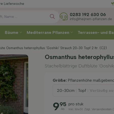
Wählen
0283 192 630 06
info@heijnen-pflanzen.de
Bäume
Mediterrane Pflanzen
Terrassen- und Ba
blüte Osmanthus heterophyllus 'Goshiki' Strauch 20-30 Topf 2 ltr. (C2)
Osmanthus heterophyllus
Stachelblättrige Duftblüte 'Goshiki
Größe:
Pflanzenhöhe maßgeben
20-30cm
|
Topf
|
Vorläufig a
9
95
pro stuk
Ab
Inkl. MwSt. Zzgl. Versandkosten