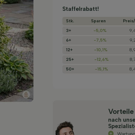
Staffelrabatt!
Stk.
Sparen
Preis/
3+
-5,0%
9,
6+
-7,5%
9,
12+
-10,1%
8,
25+
-12,6%
8,
50+
-15,1%
8,
Vorteile
nach uns
Spezialis
Wartun