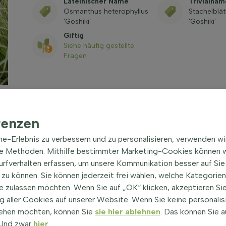
Lateinischer Name
Trivialnam
Osmanthus heterophyllus
Stachelblät
'Goshiki'
'Goshiki'
Giftig
Siehe häufig gestellte
Fragen
renzen
ine-Erlebnis zu verbessern und zu personalisieren, verwenden w
'Goshiki' Strauch 20-30 cm
|
he Methoden. Mithilfe bestimmter Marketing-Cookies können w
oshiki'
Surfverhalten erfassen, um unsere Kommunikation besser auf Sie
zu können. Sie können jederzeit frei wählen, welche Kategorie
s Stachelblättrige Duftblüte 'Goshiki', ist ein
e zulassen möchten. Wenn Sie auf „OK“ klicken, akzeptieren Sie
rm. Diese Pflanze erreicht eine Höhe von bis zu 150
 aller Cookies auf unserer Website. Wenn Sie keine personalis
e Blätter der Osmanthus heterophyllus 'Goshiki' sind
ehen möchten, können Sie
sie hier ablehnen
. Das können Sie a
en sich ledrig an. Sie ist immergrün, was bedeutet,
! Und zwar
hier
.