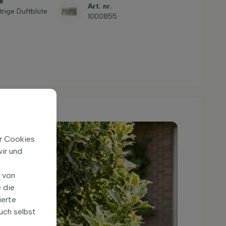
e
Art. nr.
trige Duftblüte
1000855
ir Cookies
ir und
n von
 die
ierte
uch selbst