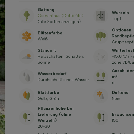
Gattung
Wurzeln
Osmanthus (Duftblüte)
Topf
(alle Sorten anzeigen)
Optionen
Blütenfarbe
Randbepfl
Weiß
Gruppenpfl
Standort
Winterfest
Halbschatten, Schatten,
-15,0°C / 
Sonne
zone 7b/8a
Anzahl der
Wasserbedarf
m²
Durchschnittliches Wasser
6
Blattfarbe
Duftend
Gelb, Grün
Nein
Pflanzenhöhe bei
Lieferung (ohne
Erwachsen
Wurzeln)
150
20-30