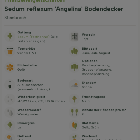
Sedum reflexum 'Angelina' Bodendecker
Steinbrech
Gattung
Wurzeln
Sedum (Fetthenne)
(alle
Topf
Sorten anzeigen)
Topfgröße
Blütezeit
9x9 cm (P9)
Juni, Juli, August
Optionen
Blütenfarbe
Randbepflanzung,
Gelb
Gruppenpflanzung,
Randbepflanzung
Bodenart
Standort
Alle Bodenarten
Sonne
(wasserdurchlässig)
Winterfestigkeit
Fruchttragend
-17,8°C / -12,2°C, USDA zone 7
Nein
Wasserbedarf
Anzahl der Pflanzen pro m²
Weinig water
9
Immergrün
Blattfarbe
Ja
Gelb, Grün
Duftend
Wuchsart