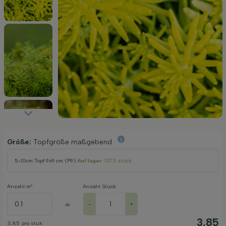
Größe:
Topfgröße maßgebend
5-10cm
|
Topf 9x9 cm (P9)
|
Auf lager
: 1373 stück
Anzahl m²
Anzahl Stück
=
-
+
3,85
3,85
pro stuk