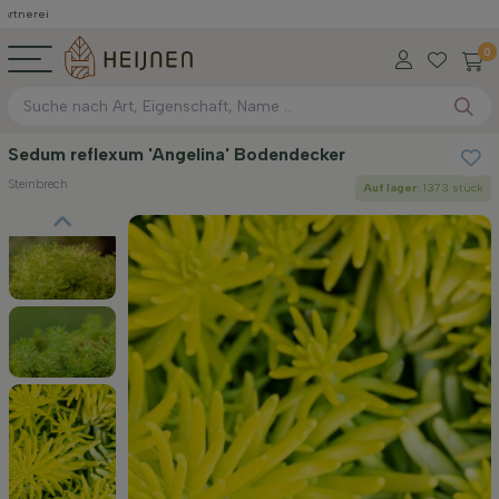
0
Sedum reflexum 'Angelina' Bodendecker
Steinbrech
Auf lager
: 1373 stück