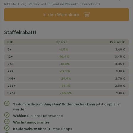
Inkl. MwSt. Zzgl. Versandkosten (wird im Warenkorb berechnet)
In den Warenkorb
Staffelrabatt!
Stk.
Sparen
Preis/­Stk.
6+
-6,5%
3,60 €
12+
-10,4%
3,45 €
24+
-13,0%
3,35 €
72+
-19,5%
3,10 €
144+
-29,9%
2,70 €
288+
-35,1%
2,50 €
576+
-45,5%
2,10 €
Sedum reflexum 'Angelina' Bodendecker
kann jetzt gepflanzt
werden
Wählen
Sie Ihre Lieferwoche
Wachstums­garantie
Käuferschutz
über Trusted Shops