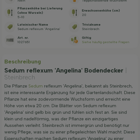
Nein
Teppichbildende Wuchsform
Pflanzenhöhe bei Lieferung
Erwachsenenhöhe (cm)
(ohne Wurzeln)
20
5-10
Lateinischer Name
Trivialname
Sedum reflexum 'Angelina'
Steinbrech
Art. nr.
Giftig
1027651
Siehe häufig gestellte Fragen
Beschreibung
Sedum reflexum 'Angelina' Bodendecker
|
Steinbrech
Die Pflanze
Sedum
reflexum 'Angelina', bekannt als Steinbrech,
ist eine interessante Ergänzung für jede Gartenlandschaft. Diese
Pflanze hat eine zodevormende Wuchsform und erreicht eine
Höhe von etwa 20 cm. Die Blätter von Sedum reflexum
'Angelina' sind gelb bis grün und fühlen sich fest an. Sie sind
klein und nadelförmig, was der Pflanze ein einzigartiges
Aussehen verleiht. Steinbrech ist immergrün und benötigt nur
wenig Pflege, was sie zu einer pflegeleichten Wahl macht. Diese
Eigenschaften machen Sedum reflexum 'Angelina' zu einer