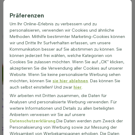
gesundes Wachstum. Geranium versicolor eignet sich
hervorragend für die Bepflanzung in Beeten, als
Präferenzen
Randbepflanzung oder in Töpfen. Die richtige Platzwahl ist
Um Ihr Online-Erlebnis zu verbessern und zu
entscheidend für die Vitalität und Schönheit der Pflanze.
personalisieren, verwenden wir Cookies und ähnliche
Methoden. Mithilfe bestimmter Marketing-Cookies können
wir und Dritte Ihr Surfverhalten erfassen, um unsere
Kommunikation besser auf Sie abstimmen zu können. Sie
können jederzeit frei wählen, welche Kategorien von
Cookies Sie zulassen möchten. Wenn Sie auf „OK“ klicken,
akzeptieren Sie die Verwendung aller Cookies auf unserer
Website. Wenn Sie keine personalisierte Werbung sehen
möchten, können Sie
sie hier ablehnen
. Das können Sie
auch selbst einstellen! Und zwar
hier
.
Wir arbeiten mit Dritten zusammen, die Daten für
Analysen und personalisierte Werbung verwenden. Für
weitere Informationen und Details zu allen beteiligten
Anbietern verweisen wir Sie auf unsere
Datenschutzerklärung
.Die Daten werden zum Zweck der
Personalisierung von Werbung sowie zur Messung der
Wirksamkeit von Werbekampagnen erhoben. Die Daten