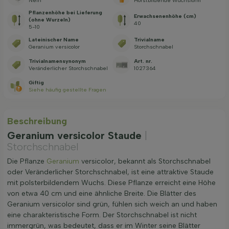
Nein
Horstbildende Wuchsform
Pflanzenhöhe bei Lieferung
Erwachsenenhöhe (cm)
(ohne Wurzeln)
40
5-10
Lateinischer Name
Trivialname
Geranium versicolor
Storchschnabel
Trivialnamensynonym
Art. nr.
Veränderlicher Storchschnabel
1027364
Giftig
Siehe häufig gestellte Fragen
Beschreibung
Geranium versicolor Staude
|
Storchschnabel
Die Pflanze
Geranium
versicolor, bekannt als Storchschnabel
oder Veränderlicher Storchschnabel, ist eine attraktive Staude
mit polsterbildendem Wuchs. Diese Pflanze erreicht eine Höhe
von etwa 40 cm und eine ähnliche Breite. Die Blätter des
Geranium versicolor sind grün, fühlen sich weich an und haben
eine charakteristische Form. Der Storchschnabel ist nicht
immergrün, was bedeutet, dass er im Winter seine Blätter