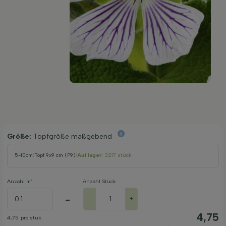
Größe:
Topfgröße maßgebend
5-10cm
|
Topf 9x9 cm (P9)
|
Auf lager
: 3217 stück
Anzahl m²
Anzahl Stück
=
-
+
4,75
4,75
pro stuk