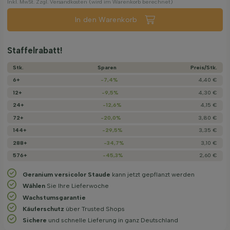
Inkl. MwSt. Zzgl. Versandkosten (wird im Warenkorb berechnet)
In den Warenkorb
Staffelrabatt!
Stk.
Sparen
Preis/­Stk.
6+
-7,4%
4,40 €
12+
-9,5%
4,30 €
24+
-12,6%
4,15 €
72+
-20,0%
3,80 €
144+
-29,5%
3,35 €
288+
-34,7%
3,10 €
576+
-45,3%
2,60 €
Geranium versicolor Staude
kann jetzt gepflanzt werden
Wählen
Sie Ihre Lieferwoche
Wachstums­garantie
Käuferschutz
über Trusted Shops
Sichere
und schnelle Lieferung in ganz Deutschland