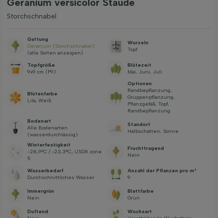
Geranium versicolor Staude
Storchschnabel
Gattung
Wurzeln
Geranium (Storchschnabel)
Topf
(alle Sorten anzeigen)
Topfgröße
Blütezeit
9x9 cm (P9)
Mai, Juni, Juli
Optionen
Randbepflanzung,
Blütenfarbe
Gruppenpflanzung,
Lila, Weiß
Pflanzgefäß, Topf,
Randbepflanzung
Bodenart
Standort
Alle Bodenarten
Halbschatten, Sonne
(wasserdurchlässig)
Winterfestigkeit
Fruchttragend
-28,9°C / -23,3°C, USDA zone
Nein
5
Wasserbedarf
Anzahl der Pflanzen pro m²
Durchschnittliches Wasser
9
Immergrün
Blattfarbe
Nein
Grün
Duftend
Wuchsart