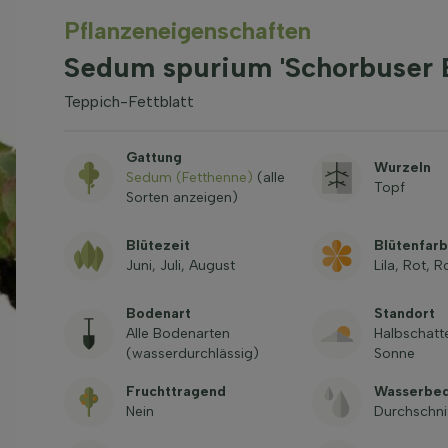
Pflanzeneigenschaften
Sedum spurium 'Schorbuser 
Teppich-Fettblatt
Gattung
Wurzeln
Sedum (Fetthenne)
(alle
Topf
Sorten anzeigen)
Blütezeit
Blütenfar
Juni, Juli, August
Lila, Rot, 
Bodenart
Standort
Alle Bodenarten
Halbschatt
(wasserdurchlässig)
Sonne
Fruchttragend
Wasserbed
Nein
Durchschni