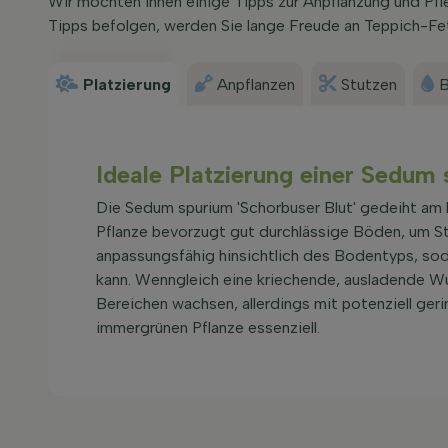
Wir möchten Ihnen einige Tipps zur Anpflanzung und Pf
Tipps befolgen, werden Sie lange Freude an Teppich-Fet
Platzierung
Anpflanzen
Stutzen
B
Ideale Platzierung einer Sedum 
Die Sedum spurium 'Schorbuser Blut' gedeiht am 
Pflanze bevorzugt gut durchlässige Böden, um Sta
anpassungsfähig hinsichtlich des Bodentyps, sodas
kann. Wenngleich eine kriechende, ausladende Wuc
Bereichen wachsen, allerdings mit potenziell ger
immergrünen Pflanze essenziell.