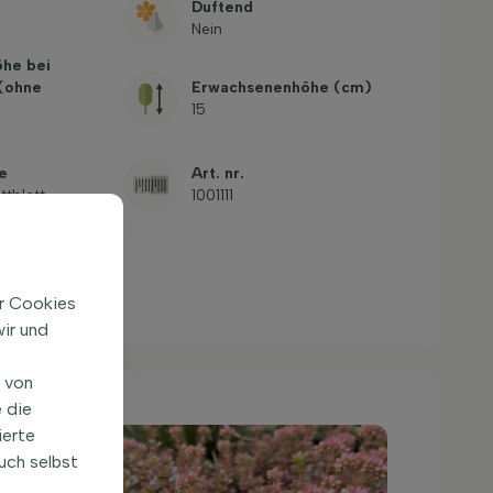
Duftend
Nein
öhe bei
 (ohne
Erwachsenenhöhe (cm)
15
e
Art. nr.
ttblatt
1001111
ir Cookies
ir und
n von
 die
ierte
uch selbst