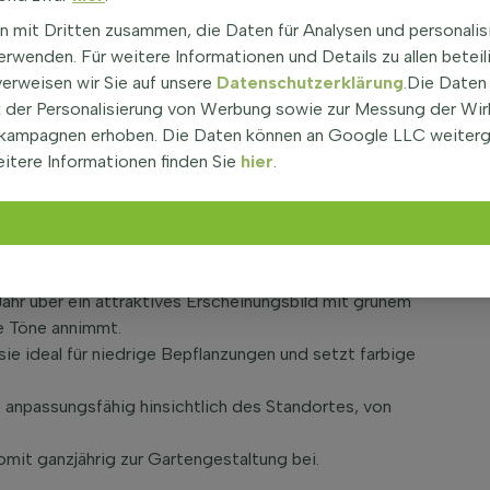
n mit Dritten zusammen, die Daten für Analysen und personalis
rwenden. Für weitere Informationen und Details zu allen beteil
aktive und pflegeleichte Staude, die oft unter dem
verweisen wir Sie auf unsere
Datenschutzerklärung
.Die Daten
üten und das ganzjährig farbenfrohe Laub machen sie
der Personalisierung von Werbung sowie zur Messung der Wi
tandsfähige Pflanze eignet sich hervorragend für
kampagnen erhoben. Die Daten können an Google LLC weiter
ung, da sie eine kriechende und breit ausladende
itere Informationen finden Sie
hier
.
purium 'Schorbuser Blut'
rch ihre ansprechenden Blüten aus, die im Sommer in
ahr über ein attraktives Erscheinungsbild mit grünem
he Töne annimmt.
ie ideal für niedrige Bepflanzungen und setzt farbige
 anpassungsfähig hinsichtlich des Standortes, von
mit ganzjährig zur Gartengestaltung bei.