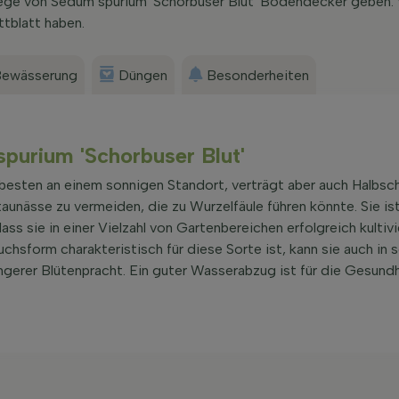
lege von Sedum spurium 'Schorbuser Blut' Bodendecker geben.
tblatt haben.
ewässerung
Düngen
Besonderheiten
spurium 'Schorbuser Blut'
besten an einem sonnigen Standort, verträgt aber auch Halbsch
unässe zu vermeiden, die zu Wurzelfäule führen könnte. Sie is
s sie in einer Vielzahl von Gartenbereichen erfolgreich kultiv
hsform charakteristisch für diese Sorte ist, kann sie auch in 
ingerer Blütenpracht. Ein guter Wasserabzug ist für die Gesundh