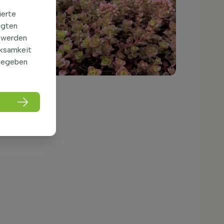
ierte
igten
 werden
rksamkeit
gegeben