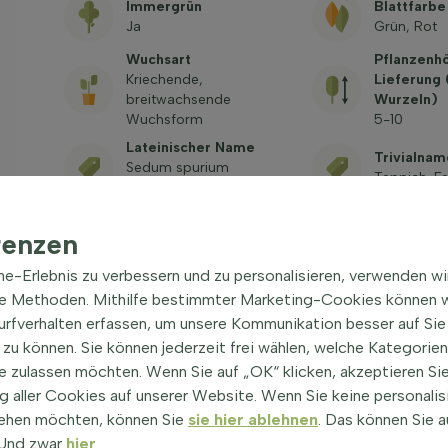
Immergrün
Blattfarbe
Ja
Grün, Rot
Wuchsart
Pflanzenh
Kriechende,
Lieferung
breitwachsende
Wurzeln)
Wuchsform
5-10
Lateinischer Name
Trivialnam
Sedum spurium
Teppich-Fe
'Schorbuser Blut'
Giftig
renzen
Siehe häufig gestellte
Fragen
ine-Erlebnis zu verbessern und zu personalisieren, verwenden w
he Methoden. Mithilfe bestimmter Marketing-Cookies können w
Surfverhalten erfassen, um unsere Kommunikation besser auf Sie
zu können. Sie können jederzeit frei wählen, welche Kategorie
e zulassen möchten. Wenn Sie auf „OK“ klicken, akzeptieren Sie
 aller Cookies auf unserer Website. Wenn Sie keine personalis
ehen möchten, können Sie
sie hier ablehnen
. Das können Sie a
r Blut' Bodendecker
|
! Und zwar
hier
.