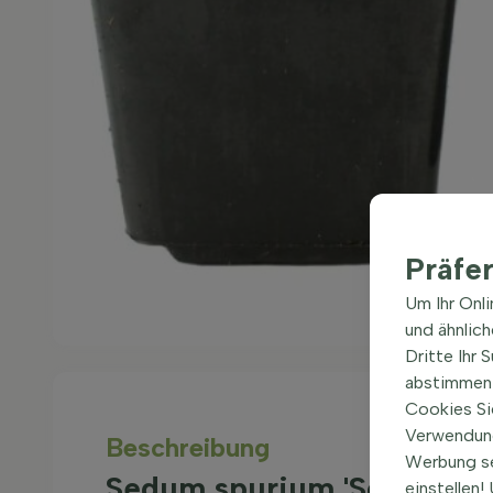
Präfe
Um Ihr Onl
und ähnlic
Dritte Ihr 
abstimmen 
Cookies Si
Verwendung
Beschreibung
Werbung s
Sedum spurium 'Schorbuse
einstellen