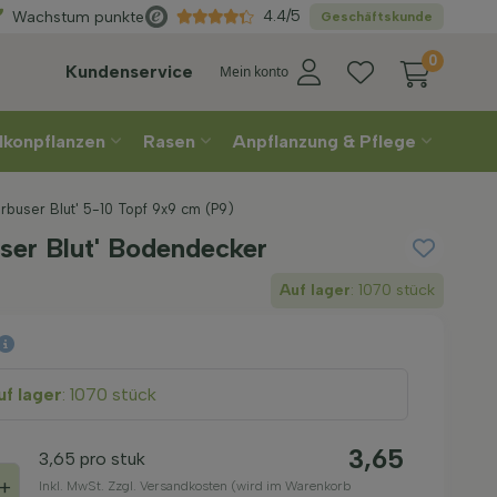
Wählen
Sie Ihre Lieferwoche
4.4/5
Wachstum punkte
Geschäftskunde
0
Kundenservice
Mein konto
lkonpflanzen
Rasen
Anpflanzung & Pflege
rbuser Blut' 5-10 Topf 9x9 cm (P9)
ser Blut' Bodendecker
Auf lager
: 1070 stück
f lager
: 1070 stück
3,65
3,65
pro stuk
+
Inkl. MwSt. Zzgl. Versandkosten (wird im Warenkorb