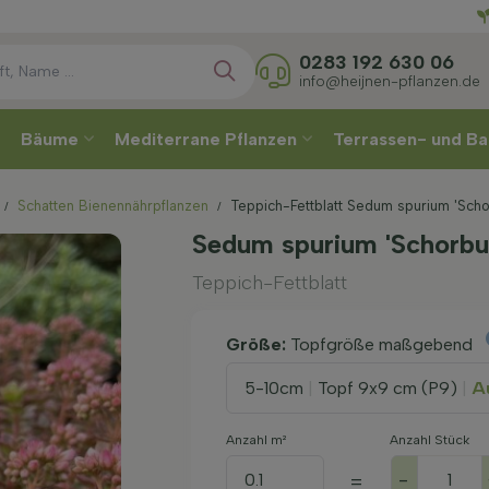
Direkt
0283 192 630 06
info@heijnen-pflanzen.de
Bäume
Mediterrane Pflanzen
Terrassen- und Ba
Schatten Bienennährpflanzen
Teppich-Fettblatt Sedum spurium 'Scho
Sedum spurium 'Schorbu
Teppich-Fettblatt
Größe:
Topfgröße maßgebend
5-10cm
|
Topf 9x9 cm (P9)
|
Au
Anzahl m²
Anzahl Stück
-
=