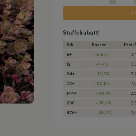
In
Staffelrabatt!
Stk.
Sparen
Preis/
6+
-6,8%
3,
12+
-9,6%
3,
24+
-12,3%
3,
72+
-20,5%
2,
144+
-30,1%
2,
288+
-35,6%
2,
576+
-45,2%
2,