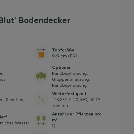
Blut' Bodendecker
Topfgröße
9x9 cm (P9)
Optionen
be
Randbepflanzung,
Rosa
Gruppenpflanzung,
Randbepflanzung
Winterfestigkeit
en, Schatten,
-23,3°C / -20,6°C, USDA
zone 6a
Anzahl der Pflanzen pro
arf
m²
ttliches Wasser
12