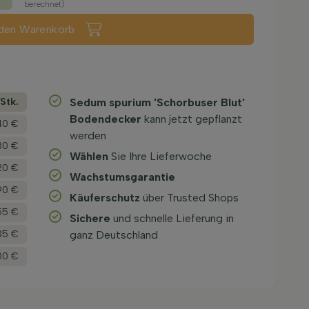
berechnet)
 den Warenkorb
­Stk.
Sedum spurium 'Schorbuser Blut'
Bodendecker
kann jetzt gepflanzt
40 €
werden
30 €
Wählen
Sie Ihre Lieferwoche
20 €
Wachstums­garantie
90 €
Käuferschutz
über Trusted Shops
55 €
Sichere
und schnelle Lieferung in
35 €
ganz Deutschland
00 €