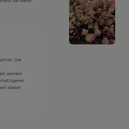
 Wenn Sie diese
atten. Die
t
iert werden
schattigeren
eit dieser