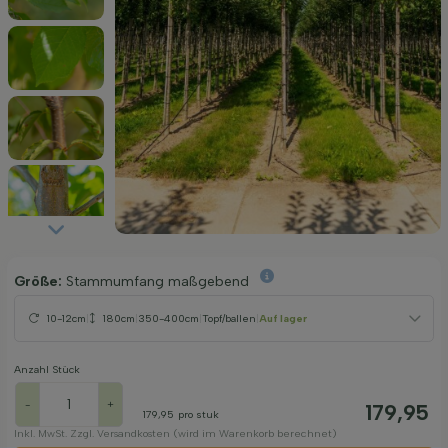
Größe:
Stammumfang maßgebend
10-12cm
|
180cm
|
350-400cm
|
Topf/ballen
|
Auf lager
Anzahl Stück
-
+
179,95
179,95
pro stuk
Inkl. MwSt. Zzgl. Versandkosten (wird im Warenkorb berechnet)