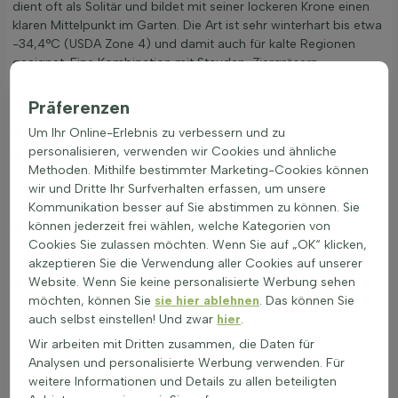
dient oft als Solitär und bildet mit seiner lockeren Krone einen
klaren Mittelpunkt im Garten. Die Art ist sehr winterhart bis etwa
-34,4°C (USDA Zone 4) und damit auch für kalte Regionen
geeignet. Eine Kombination mit Stauden, Ziergräsern,
Frühlingsblühern und lockeren Heckenpflanzen wirkt
harmonisch. Die Vogel-Kirsche bietet zudem Nahrung und
Präferenzen
Schutz für viele Vögel. Erhältlich ist die Art als Hochstamm,
Um Ihr Online-Erlebnis zu verbessern und zu
Stammbusch und mehrstämmige Form.
personalisieren, verwenden wir Cookies und ähnliche
Anwendung als Solitärbaum in großem Garten, Park oder
Methoden. Mithilfe bestimmter Marketing-Cookies können
Grünanlage
wir und Dritte Ihr Surfverhalten erfassen, um unsere
Sehr winterhart bis etwa -34,4°C (USDA Zone 4)
Kommunikation besser auf Sie abstimmen zu können. Sie
Gut kombinierbar mit Stauden, Ziergräsern und
können jederzeit frei wählen, welche Kategorien von
Blütensträuchern
Cookies Sie zulassen möchten. Wenn Sie auf „OK“ klicken,
Hohe Zierwirkung durch weiße Blüte, rote Früchte und
akzeptieren Sie die Verwendung aller Cookies auf unserer
natürliche Kronenform
Website. Wenn Sie keine personalisierte Werbung sehen
möchten, können Sie
sie hier ablehnen
. Das können Sie
Für naturnahe Gärten passt die
Vogel-Kirsche (Prunus avium)
auch selbst einstellen! Und zwar
hier
.
besonders gut zu einem Prunus avium Hochstamm als starkem
Blickfang.
Wir arbeiten mit Dritten zusammen, die Daten für
Analysen und personalisierte Werbung verwenden. Für
weitere Informationen und Details zu allen beteiligten