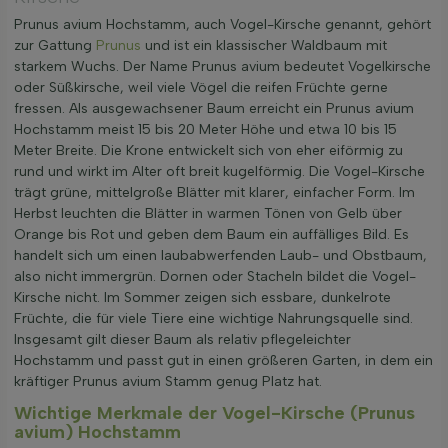
Prunus avium Hochstamm, auch Vogel-Kirsche genannt, gehört
zur Gattung
Prunus
und ist ein klassischer Waldbaum mit
starkem Wuchs. Der Name Prunus avium bedeutet Vogelkirsche
oder Süßkirsche, weil viele Vögel die reifen Früchte gerne
fressen. Als ausgewachsener Baum erreicht ein Prunus avium
Hochstamm meist 15 bis 20 Meter Höhe und etwa 10 bis 15
Meter Breite. Die Krone entwickelt sich von eher eiförmig zu
rund und wirkt im Alter oft breit kugelförmig. Die Vogel-Kirsche
trägt grüne, mittelgroße Blätter mit klarer, einfacher Form. Im
Herbst leuchten die Blätter in warmen Tönen von Gelb über
Orange bis Rot und geben dem Baum ein auffälliges Bild. Es
handelt sich um einen laubabwerfenden Laub- und Obstbaum,
also nicht immergrün. Dornen oder Stacheln bildet die Vogel-
Kirsche nicht. Im Sommer zeigen sich essbare, dunkelrote
Früchte, die für viele Tiere eine wichtige Nahrungsquelle sind.
Insgesamt gilt dieser Baum als relativ pflegeleichter
Hochstamm und passt gut in einen größeren Garten, in dem ein
kräftiger Prunus avium Stamm genug Platz hat.
Wichtige Merkmale der Vogel-Kirsche (Prunus
avium) Hochstamm