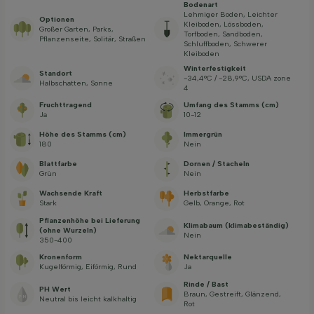
Bodenart
Lehmiger Boden, Leichter
Optionen
Kleiboden, Lössboden,
Großer Garten, Parks,
Torfboden, Sandboden,
Pflanzenseite, Solitär, Straßen
Schluffboden, Schwerer
Kleiboden
Winterfestigkeit
Standort
-34,4°C / -28,9°C, USDA zone
Halbschatten, Sonne
4
Fruchttragend
Umfang des Stamms (cm)
Ja
10-12
Höhe des Stamms (cm)
Immergrün
180
Nein
Blattfarbe
Dornen / Stacheln
Grün
Nein
Wachsende Kraft
Herbstfarbe
Stark
Gelb, Orange, Rot
Pflanzenhöhe bei Lieferung
Klimabaum (klimabeständig)
(ohne Wurzeln)
Nein
350-400
Kronenform
Nektarquelle
Kugelförmig, Eiförmig, Rund
Ja
Rinde / Bast
PH Wert
Braun, Gestreift, Glänzend,
Neutral bis leicht kalkhaltig
Rot