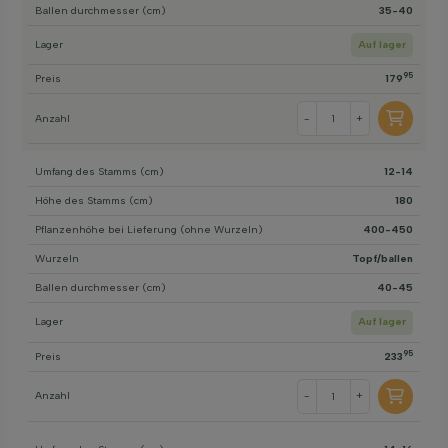
Ballen durchmesser (cm)
35-40
Lager
Auf lager
95
Preis
179
Anzahl
-
+
Umfang des Stamms (cm)
12-14
Höhe des Stamms (cm)
180
Pflanzenhöhe bei Lieferung (ohne Wurzeln)
400-450
Wurzeln
Topf/ballen
Ballen durchmesser (cm)
40-45
Lager
Auf lager
95
Preis
233
Anzahl
-
+