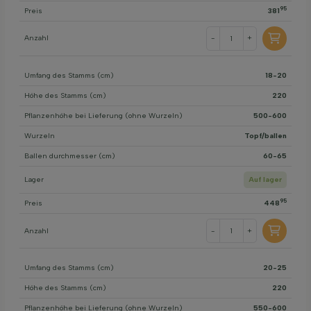
95
Preis
381
Anzahl
-
+
Umfang des Stamms (cm)
18-20
Höhe des Stamms (cm)
220
Pflanzenhöhe bei Lieferung (ohne Wurzeln)
500-600
Wurzeln
Topf/ballen
Ballen durchmesser (cm)
60-65
Lager
Auf lager
95
Preis
448
Anzahl
-
+
Umfang des Stamms (cm)
20-25
Höhe des Stamms (cm)
220
Pflanzenhöhe bei Lieferung (ohne Wurzeln)
550-600