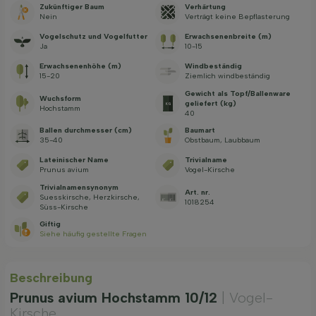
Zukünftiger Baum
Verhärtung
Nein
Verträgt keine Bepflasterung
Vogelschutz und Vogelfutter
Erwachsenenbreite (m)
Ja
10-15
Erwachsenenhöhe (m)
Windbeständig
15-20
Ziemlich windbeständig
Gewicht als Topf/Ballenware
Wuchsform
geliefert (kg)
Hochstamm
40
Ballen durchmesser (cm)
Baumart
35-40
Obstbaum, Laubbaum
Lateinischer Name
Trivialname
Prunus avium
Vogel-Kirsche
Trivialnamensynonym
Art. nr.
Suesskirsche, Herzkirsche,
1018254
Süss-Kirsche
Giftig
Siehe häufig gestellte Fragen
Beschreibung
Prunus avium Hochstamm 10/12
| Vogel-
Kirsche