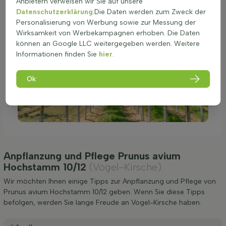
Anbietern verweisen wir Sie auf unsere
Datenschutzerklärung
.Die Daten werden zum Zweck der
Personalisierung von Werbung sowie zur Messung der
Wirksamkeit von Werbekampagnen erhoben. Die Daten
können an Google LLC weitergegeben werden. Weitere
Informationen finden Sie
hier
.
Ok
Anpflanzung und Pflege Prunus avium
Hochstamm 10/12
(Vogel-Kirsche)
Wir möchten Ihnen einige Tipps zur Anpflanzung und Pflege von
Prunus avium Hochstamm 10/12 geben. Wenn Sie diese Tipps
befolgen, werden Sie lange Freude an Vogel-Kirsche haben.