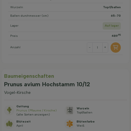
Wurzeln
Topf/ballen
Ballen durchmesser (cm)
65-70
Lager
Auf lager
95
Preis
489
Anzahl
-
+
Baum­eigen­schaften
Prunus avium Hochstamm 10/12
Vogel-Kirsche
Gattung
Wurzeln
Prunus (Pflaume / Kirsche)
Topf/ballen
(alle Sorten anzeigen)
Blütezeit
Blütenfarbe
April
Weiß