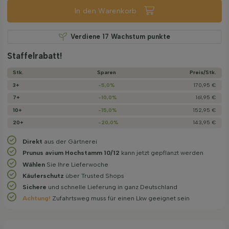
In den Warenkorb
Verdiene
17
Wachstum punkte
Staffelrabatt!
Stk.
Sparen
Preis/­Stk.
3+
-5,0%
170,95 €
7+
-10,0%
161,95 €
10+
-15,0%
152,95 €
20+
-20,0%
143,95 €
Direkt
aus der Gärtnerei
Prunus avium Hochstamm 10/12
kann jetzt gepflanzt werden
Wählen
Sie Ihre Lieferwoche
Käuferschutz
über Trusted Shops
Sichere
und schnelle Lieferung in ganz Deutschland
Achtung!
Zufahrtsweg muss für einen Lkw geeignet sein