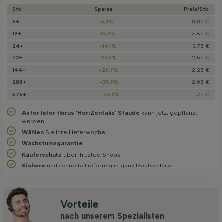
Stk.
Sparen
Preis/­Stk.
6+
-6,3%
3,00 €
12+
-10,9%
2,85 €
24+
-14,1%
2,75 €
72+
-20,3%
2,55 €
144+
-29,7%
2,25 €
288+
-35,9%
2,05 €
576+
-45,3%
1,75 €
Aster lateriflorus 'HoriZontalis' Staude
kann jetzt gepflanzt
werden
Wählen
Sie Ihre Lieferwoche
Wachstums­garantie
Käuferschutz
über Trusted Shops
Sichere
und schnelle Lieferung in ganz Deutschland
Vorteile
nach unserem Spezialisten