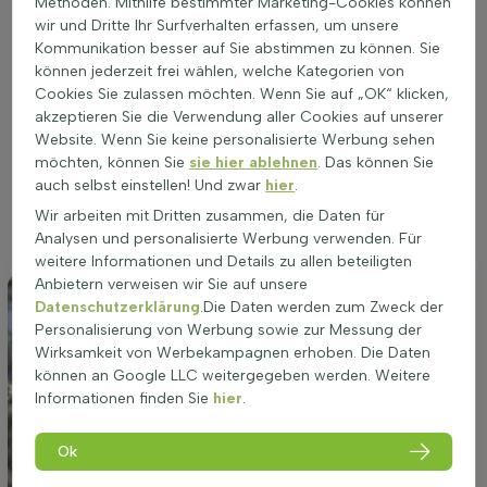
Methoden. Mithilfe bestimmter Marketing-Cookies können
Die Aster lateriflorus 'Horizontalis' gedeiht am besten an
wir und Dritte Ihr Surfverhalten erfassen, um unsere
einem Standort, der entweder vollsonnig oder halbschattig
Kommunikation besser auf Sie abstimmen zu können. Sie
ist. Die Wachstumsbedingungen sind optimal, wenn die
können jederzeit frei wählen, welche Kategorien von
Pflanze genügend Licht erhält, was ihre reiche Blütenbildung
Cookies Sie zulassen möchten. Wenn Sie auf „OK“ klicken,
im Spätsommer und Herbst fördert. Der Boden sollte für eine
akzeptieren Sie die Verwendung aller Cookies auf unserer
gesunde Entwicklung der buschigen Wuchsform gut
Website. Wenn Sie keine personalisierte Werbung sehen
durchlässig sein. Durchschnittliche Wasserzufuhr ist
möchten, können Sie
sie hier ablehnen
. Das können Sie
ausreichend, jedoch ist es wichtig, Staunässe zu vermeiden,
auch selbst einstellen! Und zwar
hier
.
da diese Art keine Dürreperioden toleriert. Ein Standort, der
Wir arbeiten mit Dritten zusammen, die Daten für
diese Bedingungen erfüllt, wird das ganze Jahr über eine
Analysen und personalisierte Werbung verwenden. Für
attraktive Bepflanzung sicherstellen.
weitere Informationen und Details zu allen beteiligten
Anbietern verweisen wir Sie auf unsere
Datenschutzerklärung
.Die Daten werden zum Zweck der
Personalisierung von Werbung sowie zur Messung der
Wirksamkeit von Werbekampagnen erhoben. Die Daten
können an Google LLC weitergegeben werden. Weitere
Informationen finden Sie
hier
.
Ok