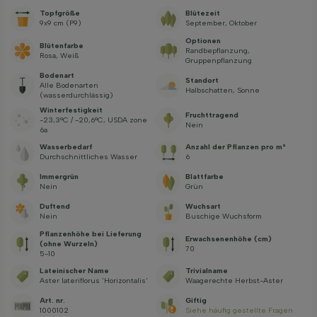
Topfgröße
Blütezeit
9x9 cm (P9)
September, Oktober
Optionen
Blütenfarbe
Randbepflanzung,
Rosa, Weiß
Gruppenpflanzung
Bodenart
Standort
Alle Bodenarten
Halbschatten, Sonne
(wasserdurchlässig)
Winterfestigkeit
Fruchttragend
-23,3°C / -20,6°C, USDA zone
Nein
6a
Wasserbedarf
Anzahl der Pflanzen pro m²
Durchschnittliches Wasser
6
Immergrün
Blattfarbe
Nein
Grün
Duftend
Wuchsart
Nein
Buschige Wuchsform
Pflanzenhöhe bei Lieferung
Erwachsenenhöhe (cm)
(ohne Wurzeln)
70
5-10
Lateinischer Name
Trivialname
Aster lateriflorus 'Horizontalis'
Waagerechte Herbst-Aster
Art. nr.
Giftig
1000102
Siehe häufig gestellte Fragen