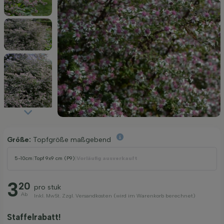
Größe:
Topfgröße maßgebend
5-10cm
|
Topf 9x9 cm (P9)
|
Vorläufig ausverkauft
3
20
pro stuk
Ab
Inkl. MwSt. Zzgl. Versandkosten (wird im Warenkorb berechnet)
Staffelrabatt!