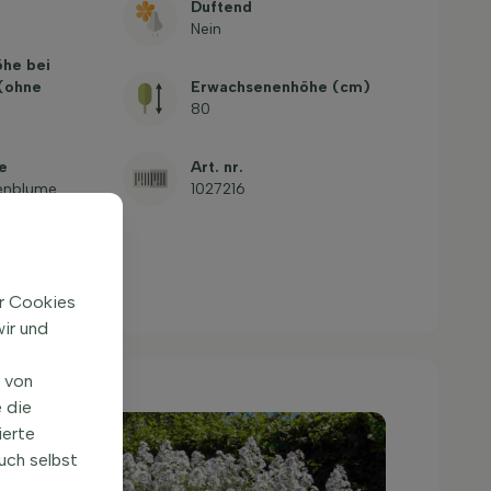
Duftend
Nein
öhe bei
 (ohne
Erwachsenenhöhe (cm)
80
e
Art. nr.
enblume
1027216
ir Cookies
ir und
n von
 die
ierte
uch selbst