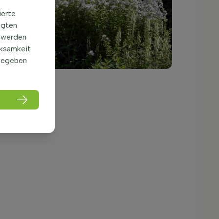
ierte
igten
 werden
rksamkeit
gegeben