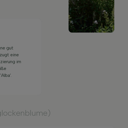
ine gut
rzugt eine
zierung im
iße
Alba'.
glockenblume)