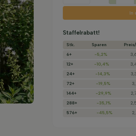
In
Staffelrabatt!
Stk.
Sparen
Preis/
6+
-5,2%
3,
12+
-10,4%
3,
24+
-14,3%
3,
72+
-19,5%
3
144+
-29,9%
2,
288+
-35,1%
2,
576+
-45,5%
2