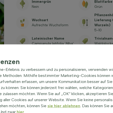
Immergrün
Blattfarbe
Nein
Grün
Pflanzenh
Wuchsart
Lieferung
Aufrechte Wuchsform
Wurzeln)
5-10
Lateinischer Name
Trivialnam
Campanula latifolia 'Alba'
Waldglock
Giftig
Siehe häufig gestellte
renzen
Fragen
ine-Erlebnis zu verbessern und zu personalisieren, verwenden w
he Methoden. Mithilfe bestimmter Marketing-Cookies können w
Surfverhalten erfassen, um unsere Kommunikation besser auf Sie
zu können. Sie können jederzeit frei wählen, welche Kategorie
e zulassen möchten. Wenn Sie auf „OK“ klicken, akzeptieren Sie
 aller Cookies auf unserer Website. Wenn Sie keine personalis
ehen möchten, können Sie
sie hier ablehnen
. Das können Sie a
 Staude
| Waldglockenblume
! Und zwar
hier
.