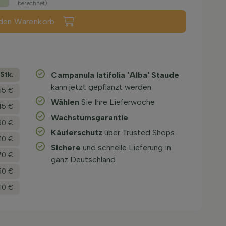
berechnet)
 den Warenkorb
­Stk.
Campanula latifolia 'Alba' Staude
kann jetzt gepflanzt werden
65 €
Wählen
Sie Ihre Lieferwoche
45 €
Wachstums­garantie
30 €
Käuferschutz
über Trusted Shops
,10 €
Sichere
und schnelle Lieferung in
70 €
ganz Deutschland
50 €
,10 €