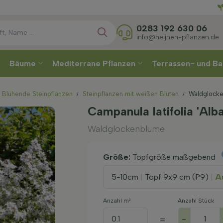
Direkt
W
0283 192 630 06
info@heijnen-pflanzen.de
Bäume
Mediterrane Pflanzen
Terrassen- und Ba
Blühende Steinpflanzen
Steinpflanzen mit weißen Blüten
Waldglocken
Campanula latifolia 'Alb
Waldglockenblume
Größe:
Topfgröße maßgebend
5-10cm
|
Topf 9x9 cm (P9)
|
Au
Anzahl m²
Anzahl Stück
-
=