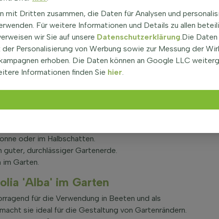
glockenblume, ist eine beeindruckende Pflanze mit einer
n mit Dritten zusammen, die Daten für Analysen und personalis
ne Höhe von etwa 80 cm und ist nicht immergrün. Die
rwenden. Für weitere Informationen und Details zu allen beteil
ühlen sich glatt an und haben eine ovale Form. Die
verweisen wir Sie auf unsere
Datenschutzerklärung
.Die Daten
h gut für den Garten. Die Breite der Pflanze kann
der Personalisierung von Werbung sowie zur Messung der Wi
iese Pflanze ist ideal für die Bepflanzung in Gruppen
kampagnen erhoben. Die Daten können an Google LLC weiter
itere Informationen finden Sie
hier
.
Campanula latifolia 'Alba'
is Juli mit weißen Blüten, die eine aufrechte Form
 Schmetterlinge sind.
hnittblumen.
Sonne oder im Halbschatten.
n guter, durchlässiger Gartenerde.
 im Garten.
lia 'Alba' im Garten
rvorragend für die Verwendung in Beeten und als
acht sie ideal für die Gestaltung von Gartenrändern.