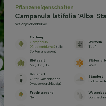
Pflanzeneigenschaften
Campanula latifolia 'Alba' St
Waldglockenblume
Gattung
Campanula
Wurzeln
(Glockenblume)
(alle
Topf
Sorten anzeigen)
Blütezeit
Blütenfar
Mai, Juni, Juli
Weiß
Bodenart
Standort
Guter Gartenboden
Halbschatt
(wasserdurchlässig)
Fruchttragend
Wasserbed
Nein
Durchschni