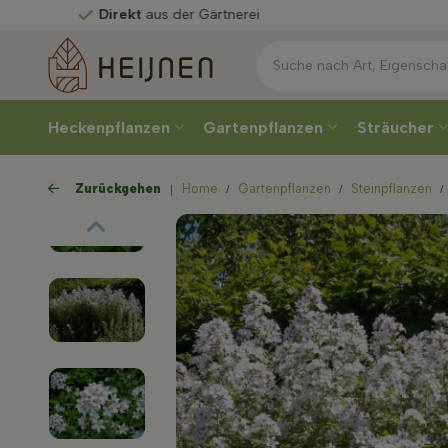
kt
aus der Gärtnerei
Heckenpflanzen
Gartenpflanzen
Sträucher
Zurückgehen
Home
Gartenpflanzen
Steinpflanzen