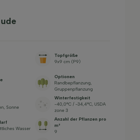
aude
Topfgröße
9x9 cm (P9)
Optionen
be
Randbepflanzung,
Gruppenpflanzung
Winterfestigkeit
-40,0°C / -34,4°C, USDA
en, Sonne
zone 3
Anzahl der Pflanzen pro
arf
m²
ttliches Wasser
9