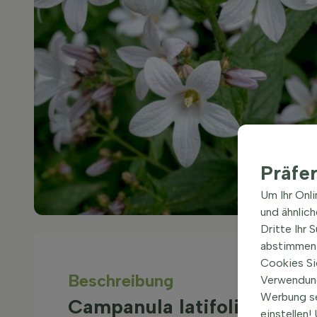
Präfe
Um Ihr Onl
und ähnlic
Dritte Ihr 
abstimmen 
Cookies Si
Beschreibung
Verwendung
Werbung s
Campanula latifolia 'Alba'
einstellen