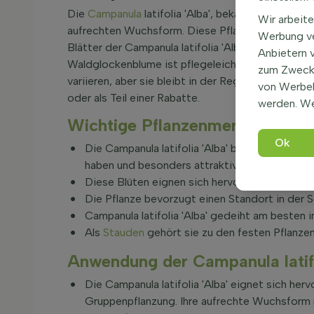
Die
Campanula
latifolia 'Alba', bekannt als Wald
Wir arbeite
aufrechten Wuchsform. Diese Pflanze erreicht ei
Werbung ve
Blätter der Campanula latifolia 'Alba' sind grün, f
Anbietern 
Waldglockenblume ist pflegeleicht und eignet sic
zum Zweck 
variieren, aber sie bleibt in der Regel kompakt. D
von Werbe
oder als Teil einer Rabatte.
werden. We
Wichtige Pflanzenmerkmale von 
Ok
Die Campanula latifolia 'Alba' blüht von Mai b
haben und besonders attraktiv für Bienen und
Diese Blüten eignen sich hervorragend als Sc
Die Pflanze bevorzugt einen Standort in der 
Campanula latifolia 'Alba' gedeiht am besten i
Als
Stauden
gehört sie zu den festen Pflanzen
Anwendung der Campanula latifo
Die Campanula latifolia 'Alba' eignet sich he
Gruppenpflanzung. Ihre aufrechte Wuchsform m