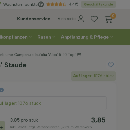
ählen
Sie Ihre Lieferwoche
4.4/5
Wachstum punkte
Geschäftskunde
0
Kundenservice
Mein konto
lkonpflanzen
Rasen
Anpflanzung & Pflege
blume Campanula latifolia 'Alba' 5-10 Topf P9
a' Staude
Auf lager
: 1076 stück
f lager
: 1076 stück
3,85
3,85
pro stuk
+
Inkl. MwSt. Zzgl. Versandkosten (wird im Warenkorb