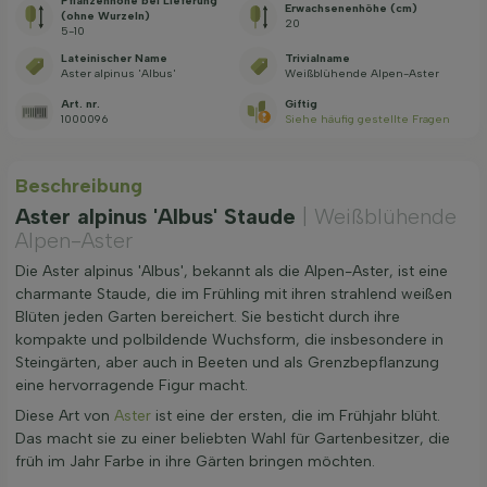
Pflanzenhöhe bei Lieferung
Erwachsenenhöhe (cm)
(ohne Wurzeln)
20
5-10
Lateinischer Name
Trivialname
Aster alpinus 'Albus'
Weißblühende Alpen-Aster
Art. nr.
Giftig
1000096
Siehe häufig gestellte Fragen
Beschreibung
Aster alpinus 'Albus' Staude
| Weißblühende
Alpen-Aster
Die Aster alpinus 'Albus', bekannt als die Alpen-Aster, ist eine
charmante Staude, die im Frühling mit ihren strahlend weißen
Blüten jeden Garten bereichert. Sie besticht durch ihre
kompakte und polbildende Wuchsform, die insbesondere in
Steingärten, aber auch in Beeten und als Grenzbepflanzung
eine hervorragende Figur macht.
Diese Art von
Aster
ist eine der ersten, die im Frühjahr blüht.
Das macht sie zu einer beliebten Wahl für Gartenbesitzer, die
früh im Jahr Farbe in ihre Gärten bringen möchten.