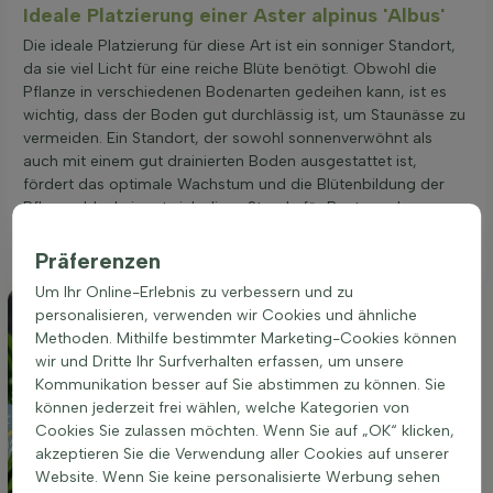
Ideale Platzierung einer Aster alpinus 'Albus'
Die ideale Platzierung für diese Art ist ein sonniger Standort,
da sie viel Licht für eine reiche Blüte benötigt. Obwohl die
Pflanze in verschiedenen Bodenarten gedeihen kann, ist es
wichtig, dass der Boden gut durchlässig ist, um Staunässe zu
vermeiden. Ein Standort, der sowohl sonnenverwöhnt als
auch mit einem gut drainierten Boden ausgestattet ist,
fördert das optimale Wachstum und die Blütenbildung der
Pflanze. Ideal eignet sich diese Staude für Beete und
Gruppenpflanzungen, wo sie mit ihrer weißen Blütenpracht
im Frühsommer einen ansprechenden Akzent setzt.
Präferenzen
Um Ihr Online-Erlebnis zu verbessern und zu
personalisieren, verwenden wir Cookies und ähnliche
Methoden. Mithilfe bestimmter Marketing-Cookies können
wir und Dritte Ihr Surfverhalten erfassen, um unsere
Kommunikation besser auf Sie abstimmen zu können. Sie
können jederzeit frei wählen, welche Kategorien von
Cookies Sie zulassen möchten. Wenn Sie auf „OK“ klicken,
akzeptieren Sie die Verwendung aller Cookies auf unserer
Website. Wenn Sie keine personalisierte Werbung sehen