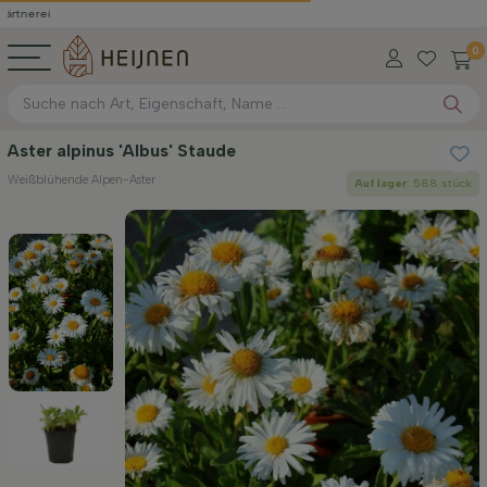
0
Aster alpinus 'Albus' Staude
Weißblühende Alpen-Aster
Auf lager
: 588 stück