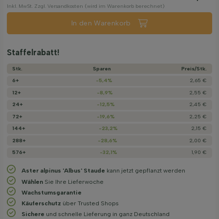
Inkl. MwSt. Zzgl. Versandkosten (wird im Warenkorb berechnet)
In den Warenkorb
Staffelrabatt!
Stk.
Sparen
Preis/­Stk.
6+
-5,4%
2,65 €
12+
-8,9%
2,55 €
24+
-12,5%
2,45 €
72+
-19,6%
2,25 €
144+
-23,2%
2,15 €
288+
-28,6%
2,00 €
576+
-32,1%
1,90 €
Aster alpinus 'Albus' Staude
kann jetzt gepflanzt werden
Wählen
Sie Ihre Lieferwoche
Wachstums­garantie
Käuferschutz
über Trusted Shops
Sichere
und schnelle Lieferung in ganz Deutschland