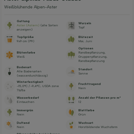
Weißblühende Alpen-Aster
Gattung
Wurzeln
Aster (Astern)
(alle Sorten
Topf
anzeigen)
Topfgröße
Blütezeit
9x9 cm (P9)
Mai, Juni
Optionen
Blütenfarbe
Randbepflanzung,
Weiß
Gruppenpflanzung,
Randbepflanzung
Bodenart
Standort
Alle Bodenarten
Sonne
(wasserdurchlässig)
Winterfestigkeit
Fruchttragend
-15,0°C / -9,4°C, USDA zone
Nein
7b/8a
Wasserbedarf
Anzahl der Pflanzen pro m²
Eintauchen
12
Immergrün
Blattfarbe
Nein
Grün
Duftend
Wuchsart
Nein
Horstbildende Wuchsform