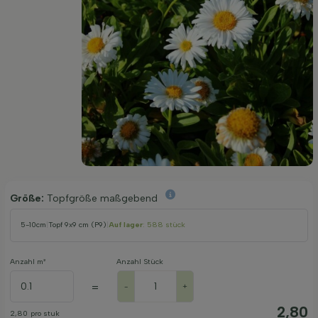
Größe:
Topfgröße maßgebend
5-10cm
|
Topf 9x9 cm (P9)
|
Auf lager
: 588 stück
Anzahl m²
Anzahl Stück
=
-
+
2,80
2,80
pro stuk