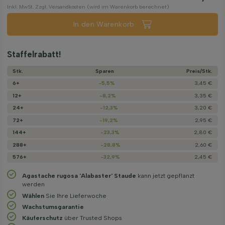
Inkl. MwSt. Zzgl. Versandkosten (wird im Warenkorb berechnet)
In den Warenkorb
Staffelrabatt!
Stk.
Sparen
Preis/­Stk.
6+
-5,5%
3,45 €
12+
-8,2%
3,35 €
24+
-12,3%
3,20 €
72+
-19,2%
2,95 €
144+
-23,3%
2,80 €
288+
-28,8%
2,60 €
576+
-32,9%
2,45 €
Agastache rugosa 'Alabaster' Staude
kann jetzt gepflanzt
werden
Wählen
Sie Ihre Lieferwoche
Wachstums­garantie
Käuferschutz
über Trusted Shops