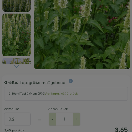
Größe:
Topfgröße maßgebend
5-10cm
|
Topf 9x9 cm (P9)
|
Auf lager
: 6370 stück
Anzahl m²
Anzahl Stück
=
-
+
3,65
3,65
pro stuk