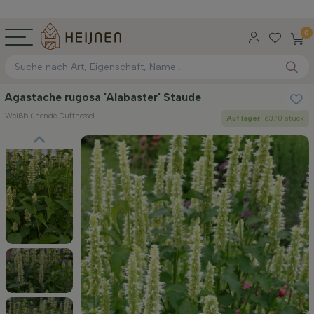
0
Agastache rugosa 'Alabaster' Staude
Weißblühende Duftnessel
Auf lager
: 6370 stück