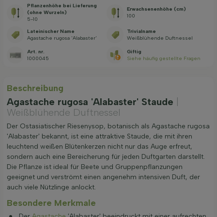
Pflanzenhöhe bei Lieferung
Erwachsenenhöhe (cm)
(ohne Wurzeln)
100
5-10
Lateinischer Name
Trivialname
Agastache rugosa 'Alabaster'
Weißblühende Duftnessel
Art. nr.
Giftig
1000045
Siehe häufig gestellte Fragen
Beschreibung
Agastache rugosa 'Alabaster' Staude
|
Weißblühende Duftnessel
Der Ostasiatischer Riesenysop, botanisch als Agastache rugosa
'Alabaster' bekannt, ist eine attraktive Staude, die mit ihren
leuchtend weißen Blütenkerzen nicht nur das Auge erfreut,
sondern auch eine Bereicherung für jeden Duftgarten darstellt.
Die Pflanze ist ideal für Beete und Gruppenpflanzungen
geeignet und verströmt einen angenehm intensiven Duft, der
auch viele Nützlinge anlockt.
Besondere Merkmale
Der
Agastache
'Alabaster' beeindruckt mit einer aufrechten