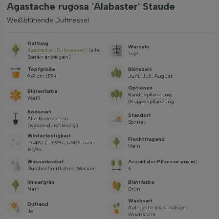
Agastache rugosa 'Alabaster' Staude
Weißblühende Duftnessel
Gattung
Wurzeln
Agastache (Duftnessel)
(alle
Topf
Sorten anzeigen)
Topfgröße
Blütezeit
9x9 cm (P9)
Juni, Juli, August
Optionen
Blütenfarbe
Randbepflanzung,
Weiß
Gruppenpflanzung
Bodenart
Standort
Alle Bodenarten
Sonne
(wasserdurchlässig)
Winterfestigkeit
Fruchttragend
-9,4°C / -3,9°C, USDA zone
Nein
8b/9a
Wasserbedarf
Anzahl der Pflanzen pro m²
Durchschnittliches Wasser
6
Immergrün
Blattfarbe
Nein
Grün
Wuchsart
Duftend
Aufrechte bis buschige
Ja
Wuchsform