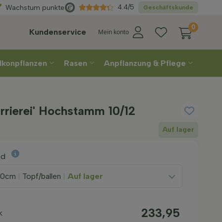
ählen
Sie Ihre Lieferwoche
4.4/5
Wachstum punkte
Geschäftskunde
0
Kundenservice
Mein konto
lkonpflanzen
Rasen
Anpflanzung & Pflege
arrierei' Hochstamm 10/12
Auf lager
nd
00cm
|
Topf/ballen
|
Auf lager
233,95
k