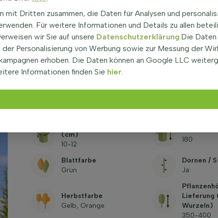
Wurzeln
Crataegus (Weißdorn)
Topf/ballen
n mit Dritten zusammen, die Daten für Analysen und personalis
(alle Sorten anzeigen)
rwenden. Für weitere Informationen und Details zu allen beteil
Optionen
verweisen wir Sie auf unsere
Datenschutzerklärung
.Die Daten
Friedhorf, 
der Personalisierung von Werbung sowie zur Messung der Wi
Blütenfarbe
Industriege
Weiß
Gärten, Kü
kampagnen erhoben. Die Daten können an Google LLC weiter
Alleebaum,
itere Informationen finden Sie
hier
.
Pflanzensei
Winterfest
Standort
-28,9°C / 
Halbschatten, Sonne
zone 5a
Umfang des Stamms
Höhe des 
(cm)
180
10-12
Blattfarbe
Dornen / S
Grün
Ja
Pflanzenh
Herbstfarbe
Lieferung
Gelb, Orange
Wurzeln)
350-400