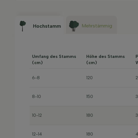
Mehrstämmig
Hochstamm
Umfang des Stamms
Höhe des Stamms
P
(cm)
(cm)
W
6-8
120
8-10
150
10-12
180
12-14
180