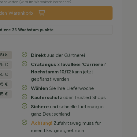
ersandkosten (wird im Warenkorb berechnet)
 den Warenkorb
rdiene
23
Wachstum punkte
­Stk.
Direkt
aus der Gärtnerei
Crataegus x lavalleei 'Carrierei'
25 €
Hochstamm 10/12
kann jetzt
55 €
gepflanzt werden
85 €
Wählen
Sie Ihre Lieferwoche
,15 €
Käuferschutz
über Trusted Shops
Sichere
und schnelle Lieferung in
ganz Deutschland
Achtung!
Zufahrtsweg muss für
einen Lkw geeignet sein