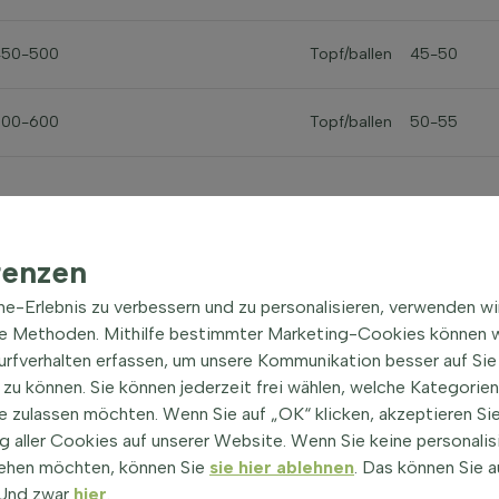
450-500
Topf/ballen
45-50
500-600
Topf/ballen
50-55
renzen
ine-Erlebnis zu verbessern und zu personalisieren, verwenden w
he Methoden. Mithilfe bestimmter Marketing-Cookies können w
Baum­eigen­schaften
Surfverhalten erfassen, um unsere Kommunikation besser auf Sie
Crataegus x lavalleei 'Carri
zu können. Sie können jederzeit frei wählen, welche Kategorie
e zulassen möchten. Wenn Sie auf „OK“ klicken, akzeptieren Sie
Weißdorn
 aller Cookies auf unserer Website. Wenn Sie keine personalis
ehen möchten, können Sie
sie hier ablehnen
. Das können Sie a
Gattung
! Und zwar
hier
.