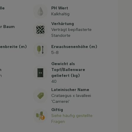
lle
PH Wert
Kalkhaltig
Verhärtung
er Baum
Verträgt bepflasterte
Standorte
enbreite (m)
Erwachsenenhöhe (m)
5-8
Gewicht als
m
Topf/Ballenware
m
geliefert (kg)
40
Lateinischer Name
Crataegus x lavalleei
'Carrierei'
Giftig
Siehe häufig gestellte
Fragen