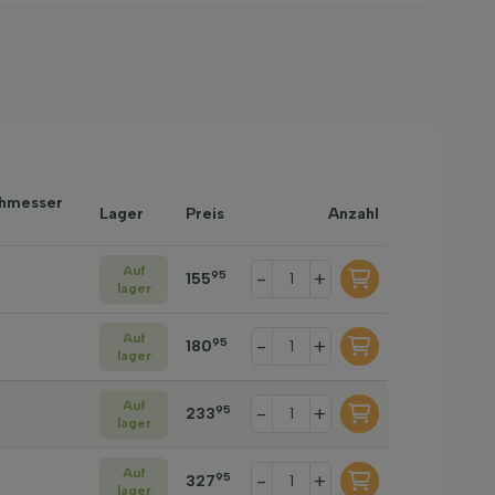
chmesser
Lager
Preis
Anzahl
Auf
-
+
95
155
lager
Auf
-
+
95
180
lager
Auf
-
+
95
233
lager
Auf
-
+
95
327
lager