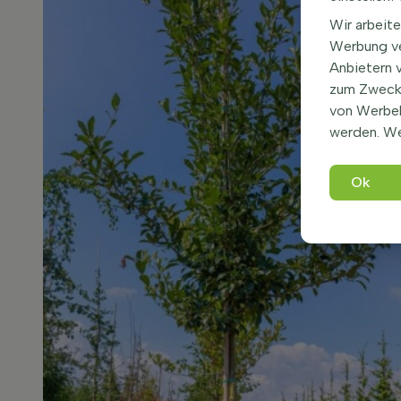
Wir arbeite
Werbung ve
Anbietern 
zum Zweck 
von Werbe
werden. We
Ok