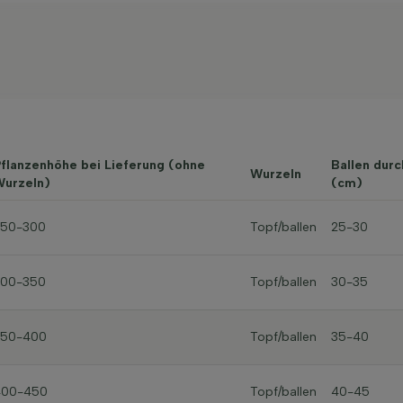
flanzenhöhe bei Lieferung (ohne
Ballen dur
Wurzeln
urzeln)
(cm)
250-300
Topf/ballen
25-30
300-350
Topf/ballen
30-35
350-400
Topf/ballen
35-40
400-450
Topf/ballen
40-45