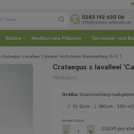
Direkt
W
0283 192 630 06
info@heijnen-pflanzen.de
Bäume
Mediterrane Pflanzen
Terrassen- und Ba
 Crataegus x lavalleei 'Carrierei' Hochstamm Stammumfang 10-12 T
Crataegus x lavalleei 'C
Weißdorn
Größe:
Stammumfang maßgebe
10-12cm
|
180cm
|
350-4
Anzahl Stück
233,95
pro stu
-
+