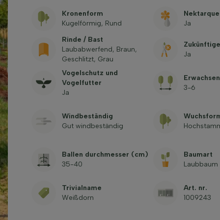
Kronenform
Nektarque
Kugelförmig, Rund
Ja
Rinde / Bast
Zukünftig
Laubabwerfend, Braun,
Ja
Geschlitzt, Grau
Vogelschutz und
Erwachsen
Vogelfutter
3-6
Ja
Windbeständig
Wuchsfor
Gut windbeständig
Hochstam
Ballen durchmesser (cm)
Baumart
35-40
Laubbaum
Trivialname
Art. nr.
Weißdorn
1009243