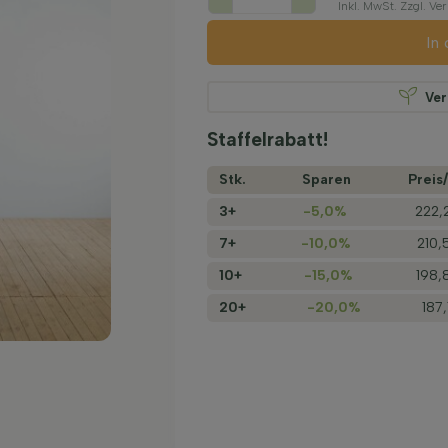
Inkl. MwSt. Zzgl. V
In
Ve
Staffelrabatt!
Stk.
Sparen
Preis/
3+
-5,0%
222,
7+
-10,0%
210,
10+
-15,0%
198,
20+
-20,0%
187