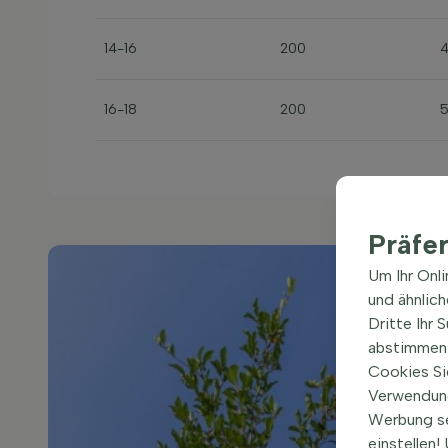
14-16
200
16-18
200
Präfe
Um Ihr Onl
und ähnlic
Dritte Ihr 
abstimmen 
Cookies Si
Verwendung
Werbung s
einstellen