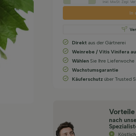
Inkl. MwSt. Zzgl. V
In
Ve
Direkt
aus der Gärtnerei
Weinrebe / Vitis Vinifera 
Wählen
Sie Ihre Lieferwoche
Wachstums­garantie
Käuferschutz
über Trusted 
Vorteile
nach uns
Spezialis
Köstlic