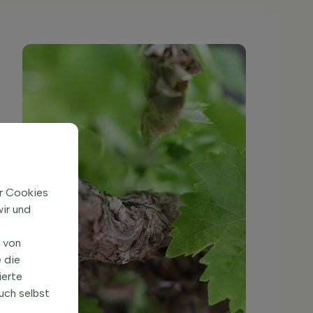
ir Cookies
ir und
n von
 die
ierte
uch selbst