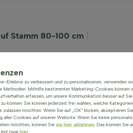
a auf Stamm 80-100 cm
|
der Weinstock, ist eine Pflanze mit einer langen
khaften Früchte und die Weinherstellung geschätzt
 unterschiedlichen Klimazonen und bietet neben ihren
renzen
ine-Erlebnis zu verbessern und zu personalisieren, verwenden w
ifera
he Methoden. Mithilfe bestimmter Marketing-Cookies können w
Surfverhalten erfassen, um unsere Kommunikation besser auf Sie
r günstigen Bedingungen aus ihren unscheinbaren
zu können. Sie können jederzeit frei wählen, welche Kategorie
gen.
e zulassen möchten. Wenn Sie auf „OK“ klicken, akzeptieren Sie
nes Gelb, bevor sie abfallen, was dem Garten einen
 aller Cookies auf unserer Website. Wenn Sie keine personalis
ehen möchten, können Sie
sie hier ablehnen
. Das können Sie a
 kann Temperaturen bis zu -15,0°C standhalten, was
! Und zwar
hier
.