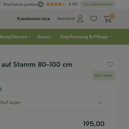
n
Sie Ihre Lieferwoche
4.4/5
Wachstum punkte
Geschäftskunde
0
Kundenservice
Mein konto
lkonpflanzen
Rasen
Anpflanzung & Pflege
ra auf Stamm 80-100 cm
Auf lager
Auf lager
195,00
k