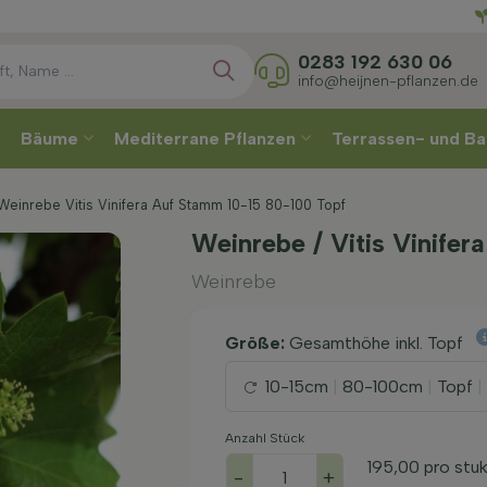
Direkt
Wähle
0283 192 630 06
info@heijnen-pflanzen.de
Bäume
Mediterrane Pflanzen
Terrassen- und Ba
Weinrebe Vitis Vinifera Auf Stamm 10-15 80-100 Topf
Weinrebe / Vitis Vinife
Weinrebe
Größe:
Gesamthöhe inkl. Topf
10-15cm
|
80-100cm
|
Topf
|
Anzahl Stück
195,00
pro stu
-
+