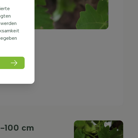
ierte
igten
 werden
rksamkeit
gegeben
0-100 cm