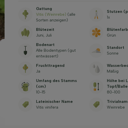
Gattung
Stutzen (p
Vitis (Weinrebe)
(alle
1x
Sorten anzeigen)
Blütezeit
Blütenfar
Juni, Juli
Grün
Bodenart
Standort
Alle Bodentypen (gut
Sonne
entwässert)
Fruchttragend
Wasserbed
Ja
Mäßig
Umfang des Stamms
Höhe bei L
(cm)
Topf/Balle
10-15
80-100
Lateinischer Name
Trivialnam
Vitis vinifera
Weinrebe