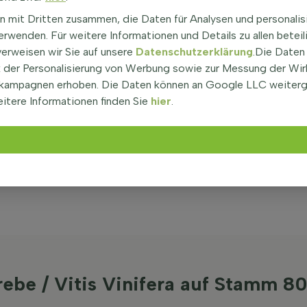
ignet macht.
n mit Dritten zusammen, die Daten für Analysen und personalis
rwenden. Für weitere Informationen und Details zu allen beteil
ort und gut durchlässigen Boden, um optimal zu
verweisen wir Sie auf unsere
Datenschutzerklärung
.Die Daten
der Personalisierung von Werbung sowie zur Messung der Wi
ässig ist, sollte eine regelmäßige Bewässerung,
kampagnen erhoben. Die Daten können an Google LLC weiter
cht vernachlässigt werden.
itere Informationen finden Sie
hier
.
ndig, um die Pflanze gesund zu halten und die
 die Pflanze im Winter zurück, wenn sie ruht.
klinge erfolgen, wobei jede Methode ihre eigene
ormieren Sie sich gut über die geeignetste Methode
ebe / Vitis Vinifera auf Stamm 8