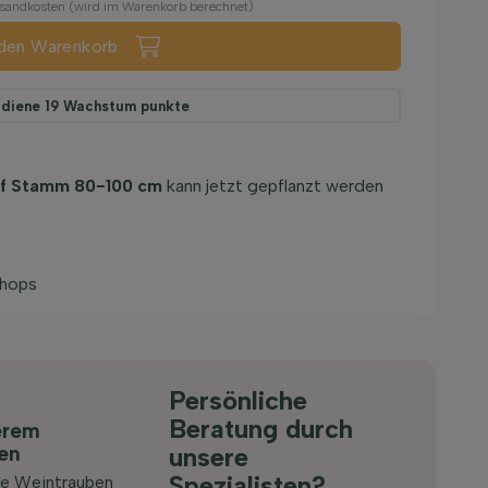
ersandkosten (wird im Warenkorb berechnet)
 den Warenkorb
rdiene
19
Wachstum punkte
auf Stamm 80-100 cm
kann jetzt gepflanzt werden
Shops
Persönliche
Beratung durch
erem
ten
unsere
Spezialisten?
he Weintrauben