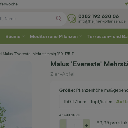
Wählen
0283 192 630 06
info@heijnen-pflanzen.de
Bäume
Mediterrane Pflanzen
Terrassen- und Ba
el Malus 'Evereste' Mehrstämmig 150-175 T
Malus 'Evereste' Mehrs
Zier-Apfel
Größe:
Pflanzenhöhe maßgeben
150-175cm
|
Topf/ballen
|
Auf l
Anzahl Stück
89,95
pro stuk
-
+