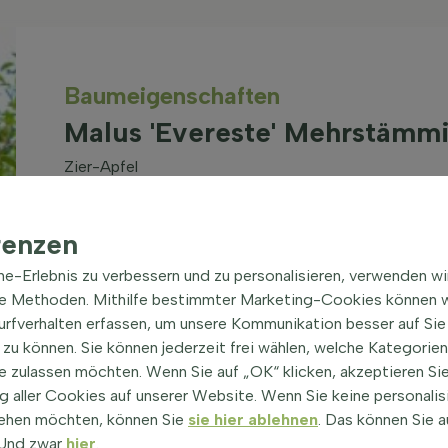
Baum­eigen­schaften
Malus 'Evereste' Mehrstämmi
Zier-Apfel
Gattung
Wurzeln
renzen
Malus (Apfelbaum)
(alle
Topf/ballen
Sorten anzeigen)
ine-Erlebnis zu verbessern und zu personalisieren, verwenden w
Optionen
he Methoden. Mithilfe bestimmter Marketing-Cookies können w
Blütenfarbe
Grünstreife
Surfverhalten erfassen, um unsere Kommunikation besser auf Sie
Rosa, Weiß
Gärten, Par
zu können. Sie können jederzeit frei wählen, welche Kategorie
Pflanzensei
e zulassen möchten. Wenn Sie auf „OK“ klicken, akzeptieren Sie
Winterfest
Standort
 aller Cookies auf unserer Website. Wenn Sie keine personalis
-20,6°C / 
Sonne
ehen möchten, können Sie
sie hier ablehnen
. Das können Sie a
zone 6b
! Und zwar
hier
.