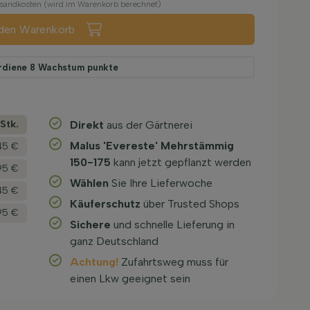
ersandkosten (wird im Warenkorb berechnet)
 den Warenkorb
rdiene
8
Wachstum punkte
­Stk.
Direkt
aus der Gärtnerei
Malus 'Evereste' Mehrstämmig
45 €
150-175
kann jetzt gepflanzt werden
95 €
Wählen
Sie Ihre Lieferwoche
45 €
Käuferschutz
über Trusted Shops
95 €
Sichere
und schnelle Lieferung in
ganz Deutschland
Achtung!
Zufahrtsweg muss für
einen Lkw geeignet sein