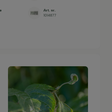
e
Art. nr.
1014877