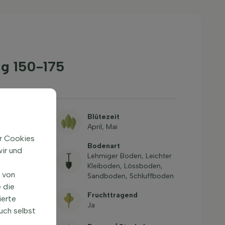
g 150-175
Blütezeit
April, Mai
ir Cookies
Bodenart
ir und
n, kleine
Lehmiger Boden, Leichter
ks,
Kleiboden, Lössboden,
n von
te, Straßen
Sandboden, Schluffboden
 die
igkeit
Fruchttragend
ierte
-17,8°C, USDA
Ja
uch selbst