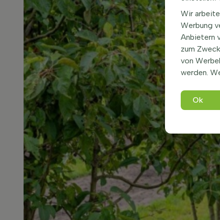
Wir arbeite
Werbung ve
Anbietern 
zum Zweck 
von Werbe
werden. We
Ok