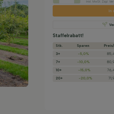
Inkl. MwSt. Zzgl. V
In
Ve
Staffelrabatt!
Stk.
Sparen
Preis/
3+
-5,0%
85,
7+
-10,0%
80,
10+
-15,0%
76,
20+
-20,0%
71,