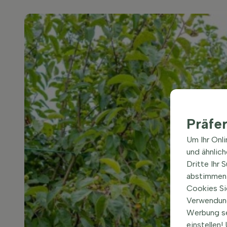
Präfe
Um Ihr Onl
und ähnlic
Dritte Ihr 
abstimmen 
Cookies Si
Verwendung
Werbung s
einstellen