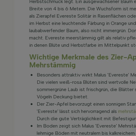
Herbstschmuck legt. Ein ausgewachsener Baum er
Breite von 4 bis 6 Metern. Die Wuchsform ist me
als Zierapfel Evereste Solitär in Rasenflächen ode
im Herbst eine leuchtende Färbung in Orange und
laubabwerfender Baum, also nicht immergrün. D
macht. Evereste meerstämmig gilt als relativ pfle
in denen Blüte und Herbstfarbe im Mittelpunkt st
Wichtige Merkmale des Zier-Apf
Mehrstämmig
Besonders attraktiv wirkt Malus 'Evereste' Me
Die vielen weiß-rosa Blüten sind wertvolle Ne
sommergrüne Laub ist frischgrün, die Blätter s
Vögeln Deckung bietet.
Der Zier-Apfel bevorzugt einen sonnigen Stan
'Evereste' lässt sich hervorragend als
mehrst
Durch die gute Verträglichkeit mit Befestig
Im Boden zeigt sich Malus 'Evereste' Mehrst
lehmige Böden mit neutralem bis kalkreichem 