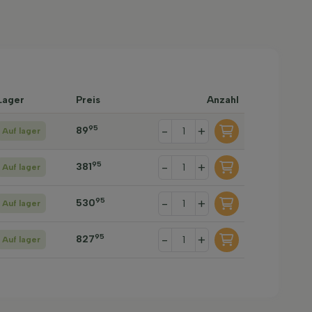
Lager
Preis
Anzahl
95
-
+
89
Auf lager
95
-
+
381
Auf lager
95
-
+
530
Auf lager
95
-
+
827
Auf lager