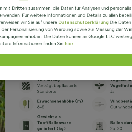
Immergrün
Blattfarbe
Nein
Grün
n mit Dritten zusammen, die Daten für Analysen und personalis
rwenden. Für weitere Informationen und Details zu allen beteil
verweisen wir Sie auf unsere
Datenschutzerklärung
.Die Daten
Wachsende Kraft
Herbstfar
Langsam
Gelb, Ora
der Personalisierung von Werbung sowie zur Messung der Wi
kampagnen erhoben. Die Daten können an Google LLC weiter
Klimabaum
itere Informationen finden Sie
hier
.
Kronenfo
(klimabeständig)
Breit Pyra
Ja
PH Wert
Rinde / Ba
Neutral bis kalkhaltig
Braun, Glat
Verhärtung
Vogelschu
Verträgt bepflasterte
Vogelfutte
Standorte
Ja
Erwachsenenhöhe (m)
Windbestä
6-8
Gut windbe
Gewicht als
Topf/Ballenware
Ballen du
geliefert (kg)
25-30