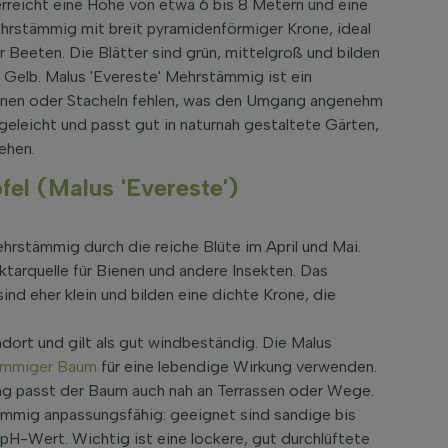
reicht eine Höhe von etwa 6 bis 8 Metern und eine
hrstämmig mit breit pyramidenförmiger Krone, ideal
r Beeten. Die Blätter sind grün, mittelgroß und bilden
 Gelb. Malus 'Evereste' Mehrstämmig ist ein
ornen oder Stacheln fehlen, was den Umgang angenehm
geleicht und passt gut in naturnah gestaltete Gärten,
ehen.
el (Malus 'Evereste')
hrstämmig durch die reiche Blüte im April und Mai.
ktarquelle für Bienen und andere Insekten. Das
ind eher klein und bilden eine dichte Krone, die
dort und gilt als gut windbeständig. Die Malus
ämmiger Baum
für eine lebendige Wirkung verwenden.
ung passt der Baum auch nah an Terrassen oder Wege.
ämmig anpassungsfähig: geeignet sind sandige bis
pH-Wert. Wichtig ist eine lockere, gut durchlüftete