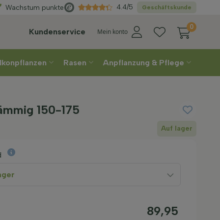
Direkt
aus der Gärtnerei
4.4/5
Wachstum punkte
Geschäftskunde
0
Kundenservice
Mein konto
lkonpflanzen
Rasen
Anpflanzung & Pflege
tämmig 150-175
Auf lager
d
ager
89,95