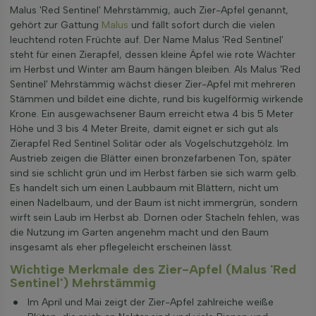
Malus 'Red Sentinel' Mehrstämmig, auch Zier-Apfel genannt,
gehört zur Gattung
Malus
und fällt sofort durch die vielen
leuchtend roten Früchte auf. Der Name Malus 'Red Sentinel'
steht für einen Zierapfel, dessen kleine Äpfel wie rote Wächter
im Herbst und Winter am Baum hängen bleiben. Als Malus 'Red
Sentinel' Mehrstämmig wächst dieser Zier-Apfel mit mehreren
Stämmen und bildet eine dichte, rund bis kugelförmig wirkende
Krone. Ein ausgewachsener Baum erreicht etwa 4 bis 5 Meter
Höhe und 3 bis 4 Meter Breite, damit eignet er sich gut als
Zierapfel Red Sentinel Solitär oder als Vogelschutzgehölz. Im
Austrieb zeigen die Blätter einen bronzefarbenen Ton, später
sind sie schlicht grün und im Herbst färben sie sich warm gelb.
Es handelt sich um einen Laubbaum mit Blättern, nicht um
einen Nadelbaum, und der Baum ist nicht immergrün, sondern
wirft sein Laub im Herbst ab. Dornen oder Stacheln fehlen, was
die Nutzung im Garten angenehm macht und den Baum
insgesamt als eher pflegeleicht erscheinen lässt.
Wichtige Merkmale des Zier-Apfel (Malus 'Red
Sentinel') Mehrstämmig
Im April und Mai zeigt der Zier-Apfel zahlreiche weiße