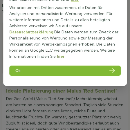
Malus 'Red Sentinel' Mehrstämmig 150-175 geben. Wenn Sie diese
Wir arbeiten mit Dritten zusammen, die Daten für
Tipps befolgen, werden Sie lange Freude an Zier-Apfel haben.
Analysen und personalisierte Werbung verwenden. Für
weitere Informationen und Details zu allen beteiligten
Anbietern verweisen wir Sie auf unsere
Anpflanzen
Datenschutzerklärung
.Die Daten werden zum Zweck der
Stutzen
Personalisierung von Werbung sowie zur Messung der
Wirksamkeit von Werbekampagnen erhoben. Die Daten
Bewässerung
können an Google LLC weitergegeben werden. Weitere
Informationen finden Sie
hier
.
Düngen
Besonderheiten
Ok
Platzierung
Ideale Platzierung einer Malus 'Red Sentinel'
Der Zier-Apfel (Malus 'Red Sentinel') Mehrstämmig wächst
am besten an einem sonnigen Standort. Täglich viele Stunden
direktes Licht fördern dichte Krone, reiche Blüte und
leuchtende Früchte. Ein warmer, geschützter Platz mit wenig
Zugluft ist ideal, doch gute Windbeständigkeit erlaubt auch
freiere Lage im Garten oder am Straßenrand. Der Baum mag