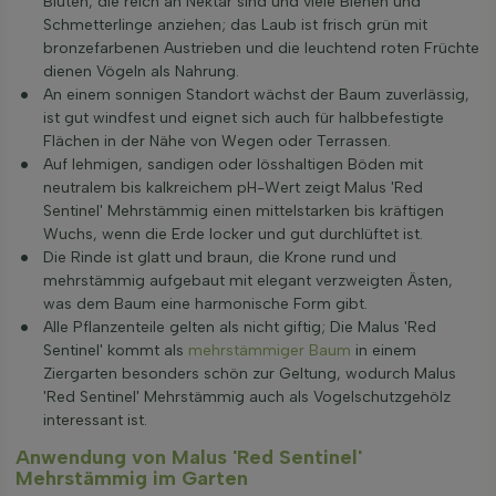
Blüten, die reich an Nektar sind und viele Bienen und
Schmetterlinge anziehen; das Laub ist frisch grün mit
bronzefarbenen Austrieben und die leuchtend roten Früchte
dienen Vögeln als Nahrung.
An einem sonnigen Standort wächst der Baum zuverlässig,
ist gut windfest und eignet sich auch für halbbefestigte
Flächen in der Nähe von Wegen oder Terrassen.
Auf lehmigen, sandigen oder lösshaltigen Böden mit
neutralem bis kalkreichem pH-Wert zeigt Malus 'Red
Sentinel' Mehrstämmig einen mittelstarken bis kräftigen
Wuchs, wenn die Erde locker und gut durchlüftet ist.
Die Rinde ist glatt und braun, die Krone rund und
mehrstämmig aufgebaut mit elegant verzweigten Ästen,
was dem Baum eine harmonische Form gibt.
Alle Pflanzenteile gelten als nicht giftig; Die Malus 'Red
Sentinel' kommt als
mehrstämmiger Baum
in einem
Ziergarten besonders schön zur Geltung, wodurch Malus
'Red Sentinel' Mehrstämmig auch als Vogelschutzgehölz
interessant ist.
Anwendung von Malus 'Red Sentinel'
Mehrstämmig im Garten