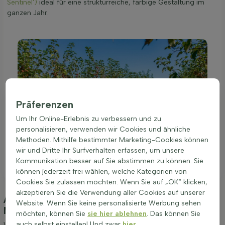
Sentinel')
ideal für eine strukturreiche, farbige Gestaltung im
ganzen Jahr.
Präferenzen
Um Ihr Online-Erlebnis zu verbessern und zu
personalisieren, verwenden wir Cookies und ähnliche
Methoden. Mithilfe bestimmter Marketing-Cookies können
wir und Dritte Ihr Surfverhalten erfassen, um unsere
Kommunikation besser auf Sie abstimmen zu können. Sie
können jederzeit frei wählen, welche Kategorien von
Cookies Sie zulassen möchten. Wenn Sie auf „OK“ klicken,
akzeptieren Sie die Verwendung aller Cookies auf unserer
Anpflanzung und Pflege Malus 'Red Sentinel'
Website. Wenn Sie keine personalisierte Werbung sehen
Mehrstämmig 150-175
(Zier-Apfel)
möchten, können Sie
sie hier ablehnen
. Das können Sie
auch selbst einstellen! Und zwar
hier
.
Wir möchten Ihnen einige Tipps zur Anpflanzung und Pflege von