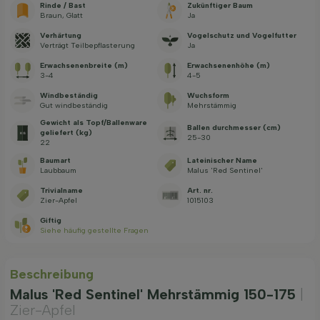
Rinde / Bast
Zukünftiger Baum
Braun, Glatt
Ja
Verhärtung
Vogelschutz und Vogelfutter
Verträgt Teilbepflasterung
Ja
Erwachsenenbreite (m)
Erwachsenenhöhe (m)
3-4
4-5
Windbeständig
Wuchsform
Gut windbeständig
Mehrstämmig
Gewicht als Topf/Ballenware
Ballen durchmesser (cm)
geliefert (kg)
25-30
22
Baumart
Lateinischer Name
Laubbaum
Malus 'Red Sentinel'
Trivialname
Art. nr.
Zier-Apfel
1015103
Giftig
Siehe häufig gestellte Fragen
Beschreibung
Malus 'Red Sentinel' Mehrstämmig 150-175
|
Zier-Apfel