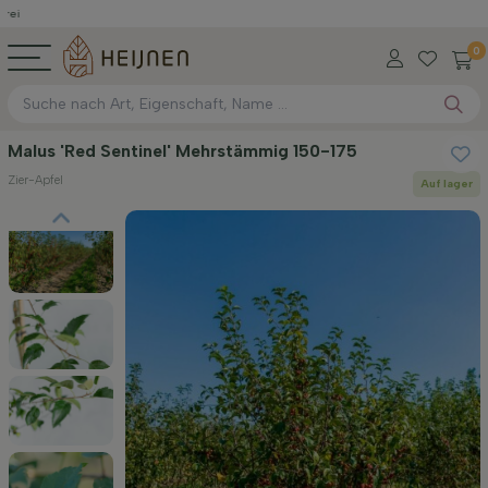
0
Malus 'Red Sentinel' Mehrstämmig 150-175
Zier-Apfel
Auf lager