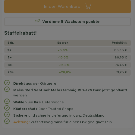
In den Warenkorb
Verdiene
8
Wachstum punkte
Staffelrabatt!
Stk.
Sparen
Preis/­Stk.
3+
-5,0%
85,45 €
7+
-10,0%
80,95 €
10+
-15,0%
76,45 €
20+
-20,0%
71,95 €
Direkt
aus der Gärtnerei
Malus 'Red Sentinel' Mehrstämmig 150-175
kann jetzt gepflanzt
werden
Wählen
Sie Ihre Lieferwoche
Käuferschutz
über Trusted Shops
Sichere
und schnelle Lieferung in ganz Deutschland
Achtung!
Zufahrtsweg muss für einen Lkw geeignet sein