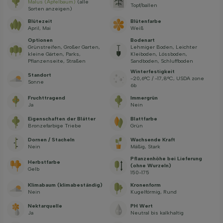
Malus (Apfelbaum)
(alle
Topf/ballen
Sorten anzeigen)
Blütezeit
Blütenfarbe
April, Mai
Weiß
Optionen
Bodenart
Grünstreifen, Großer Garten,
Lehmiger Boden, Leichter
kleine Gärten, Parks,
Kleiboden, Lössboden,
Pflanzenseite, Straßen
Sandboden, Schluffboden
Winterfestigkeit
Standort
-20,6°C / -17,8°C, USDA zone
Sonne
6b
Fruchttragend
Immergrün
Ja
Nein
Eigenschaften der Blätter
Blattfarbe
Bronzefarbige Triebe
Grün
Dornen / Stacheln
Wachsende Kraft
Nein
Mäßig, Stark
Pflanzenhöhe bei Lieferung
Herbstfarbe
(ohne Wurzeln)
Gelb
150-175
Klimabaum (klimabeständig)
Kronenform
Nein
Kugelförmig, Rund
Nektarquelle
PH Wert
Ja
Neutral bis kalkhaltig