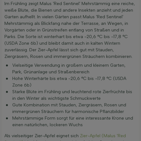
Im Frühling zeigt Malus 'Red Sentinel' Mehrstämmig eine reiche,
weiße Blüte, die Bienen und andere Insekten anzieht und jeden
Garten aufhellt. In vielen Gärten passt Malus 'Red Sentinel'
Mehrstämmig als Blickfang nahe der Terrasse, an Wegen, in
Vorgärten oder in Grünstreifen entlang von Straßen und in
Parks. Die Sorte ist winterhart bis etwa -20,6 °C bis -17,8 °C
(USDA Zone 6b) und bleibt damit auch in kalten Wintern
zuverlässig. Der Zier-Apfel lässt sich gut mit Stauden,
Ziergräsern, Rosen und immergrünen Sträuchern kombinieren.
Vielseitige Verwendung in großem und kleinem Garten,
Park, Grünanlage und Straßenbereich
Hohe Winterhärte bis etwa -20,6 °C bis -17,8 °C (USDA
Zone 6b)
Starke Blüte im Frühling und leuchtend rote Zierfrüchte bis
in den Winter als wichtigste Schmuckwerte
Gute Kombination mit Stauden, Ziergräsern, Rosen und
immergrünen Sträuchern für harmonische Pflanzbilder
Mehrstämmige Form sorgt für eine interessante Krone und
einen natürlichen, lockeren Wuchs
Als vielseitiger Zier-Apfel eignet sich
Zier-Apfel (Malus 'Red