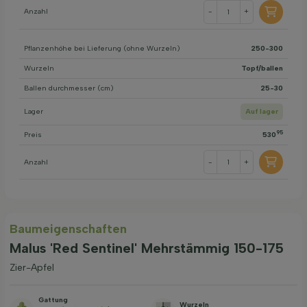
Anzahl
-
+
Pflanzenhöhe bei Lieferung (ohne Wurzeln)
250-300
Wurzeln
Topf/ballen
Ballen durchmesser (cm)
25-30
Lager
Auf lager
95
Preis
530
Anzahl
-
+
Baum­eigen­schaften
Malus 'Red Sentinel' Mehrstämmig 150-175
Zier-Apfel
Gattung
Wurzeln