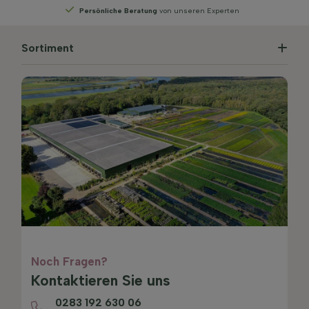
n
Wählen
Sie Ihre Lieferwoche
Sortiment
Noch Fragen?
Kontaktieren Sie uns
0283 192 630 06