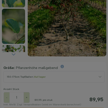
Größe:
Pflanzenhöhe maßgebend
150-175cm
|
Topf/ballen
|
Auf lager
Anzahl Stück
-
+
89,95
89,95
pro stuk
Inkl. MwSt. Zzgl. Versandkosten (wird im Warenkorb berechnet)