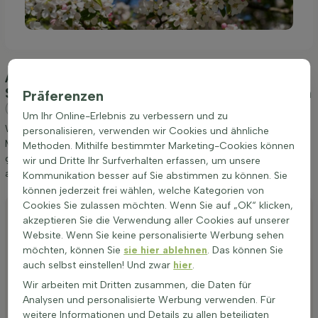
Anpflanzung und Pflege Malus 'Red Sentinel'
Spalierbaum 12/14 200cm Stamm 150b x 120h
Präferenzen
(Zier-Apfel)
Um Ihr Online-Erlebnis zu verbessern und zu
Wir möchten Ihnen einige Tipps zur Anpflanzung und Pflege von
personalisieren, verwenden wir Cookies und ähnliche
Malus 'Red Sentinel' Spalierbaum 12/14 200cm Stamm 150b x 120h
Methoden. Mithilfe bestimmter Marketing-Cookies können
geben. Wenn Sie diese Tipps befolgen, werden Sie lange Freude
wir und Dritte Ihr Surfverhalten erfassen, um unsere
an Zier-Apfel haben.
Kommunikation besser auf Sie abstimmen zu können. Sie
können jederzeit frei wählen, welche Kategorien von
Cookies Sie zulassen möchten. Wenn Sie auf „OK“ klicken,
Anpflanzen
akzeptieren Sie die Verwendung aller Cookies auf unserer
Stutzen
Website. Wenn Sie keine personalisierte Werbung sehen
möchten, können Sie
sie hier ablehnen
. Das können Sie
Bewässerung
auch selbst einstellen! Und zwar
hier
.
Düngen
Wir arbeiten mit Dritten zusammen, die Daten für
Analysen und personalisierte Werbung verwenden. Für
Besonderheiten
weitere Informationen und Details zu allen beteiligten