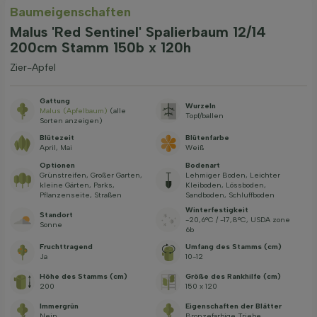
Baum­eigen­schaften
Malus 'Red Sentinel' Spalierbaum 12/14
200cm Stamm 150b x 120h
Zier-Apfel
Gattung
Wurzeln
Malus (Apfelbaum)
(alle
Topf/ballen
Sorten anzeigen)
Blütezeit
Blütenfarbe
April, Mai
Weiß
Optionen
Bodenart
Grünstreifen, Großer Garten,
Lehmiger Boden, Leichter
kleine Gärten, Parks,
Kleiboden, Lössboden,
Pflanzenseite, Straßen
Sandboden, Schluffboden
Winterfestigkeit
Standort
-20,6°C / -17,8°C, USDA zone
Sonne
6b
Fruchttragend
Umfang des Stamms (cm)
Ja
10-12
Höhe des Stamms (cm)
Größe des Rankhilfe (cm)
200
150 x 120
Immergrün
Eigenschaften der Blätter
Nein
Bronzefarbige Triebe