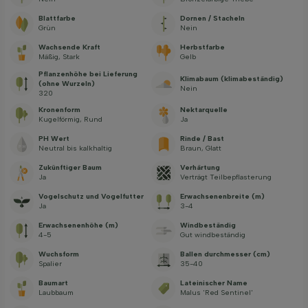
Blattfarbe
Dornen / Stacheln
Grün
Nein
Wachsende Kraft
Herbstfarbe
Mäßig, Stark
Gelb
Pflanzenhöhe bei Lieferung
Klimabaum (klimabeständig)
(ohne Wurzeln)
Nein
320
Kronenform
Nektarquelle
Kugelförmig, Rund
Ja
PH Wert
Rinde / Bast
Neutral bis kalkhaltig
Braun, Glatt
Zukünftiger Baum
Verhärtung
Ja
Verträgt Teilbepflasterung
Vogelschutz und Vogelfutter
Erwachsenenbreite (m)
Ja
3-4
Erwachsenenhöhe (m)
Windbeständig
4-5
Gut windbeständig
Wuchsform
Ballen durchmesser (cm)
Spalier
35-40
Baumart
Lateinischer Name
Laubbaum
Malus 'Red Sentinel'