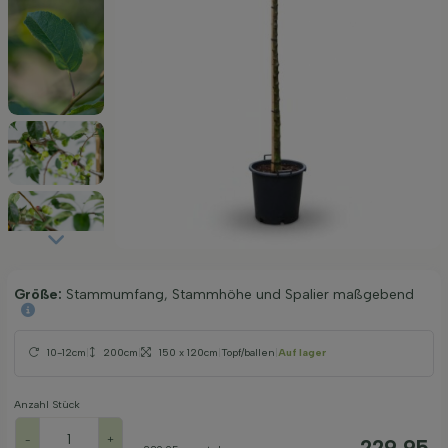
Größe:
Stammumfang, Stammhöhe und Spalier maßgebend
10-12cm
|
200cm
|
150 x 120cm
|
Topf/ballen
|
Auf lager
Anzahl Stück
-
+
229,95