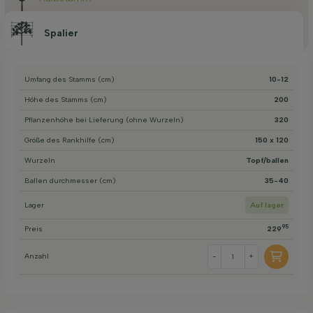
Spalier
Umfang des Stamms (cm)
10-12
Höhe des Stamms (cm)
200
Pflanzenhöhe bei Lieferung (ohne Wurzeln)
320
Größe des Rankhilfe (cm)
150 x 120
Wurzeln
Topf/ballen
Ballen durchmesser (cm)
35-40
Lager
Auf lager
95
Preis
229
Anzahl
-
+