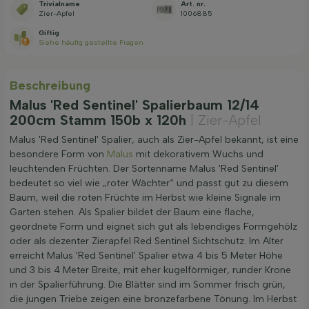
Trivialname
Art. nr.
Zier-Apfel
1006885
Giftig
Siehe häufig gestellte Fragen
Beschreibung
Malus 'Red Sentinel' Spalierbaum 12/14
200cm Stamm 150b x 120h
| Zier-Apfel
Malus 'Red Sentinel' Spalier, auch als Zier-Apfel bekannt, ist eine
besondere Form von
Malus
mit dekorativem Wuchs und
leuchtenden Früchten. Der Sortenname Malus 'Red Sentinel'
bedeutet so viel wie „roter Wächter“ und passt gut zu diesem
Baum, weil die roten Früchte im Herbst wie kleine Signale im
Garten stehen. Als Spalier bildet der Baum eine flache,
geordnete Form und eignet sich gut als lebendiges Formgehölz
oder als dezenter Zierapfel Red Sentinel Sichtschutz. Im Alter
erreicht Malus 'Red Sentinel' Spalier etwa 4 bis 5 Meter Höhe
und 3 bis 4 Meter Breite, mit eher kugelförmiger, runder Krone
in der Spalierführung. Die Blätter sind im Sommer frisch grün,
die jungen Triebe zeigen eine bronzefarbene Tönung. Im Herbst