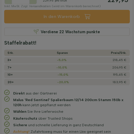
229,95
pro stuk
Inkl. MwSt. Zzgl. Versandkosten (wird im Warenkorb berechnet)
In den Warenkorb
Verdiene
22
Wachstum punkte
Staffelrabatt!
Stk.
Sparen
Preis/­Stk.
3+
-5,0%
218,45 €
7+
-10,0%
206,95 €
10+
-15,0%
195,45 €
20+
-20,0%
183,95 €
Direkt
aus der Gärtnerei
Malus 'Red Sentinel' Spalierbaum 12/14 200cm Stamm 150b x
120h
kann jetzt gepflanzt werden
Wählen
Sie Ihre Lieferwoche
Käuferschutz
über Trusted Shops
Sichere
und schnelle Lieferung in ganz Deutschland
Achtung!
Zufahrtsweg muss für einen Lkw geeignet sein