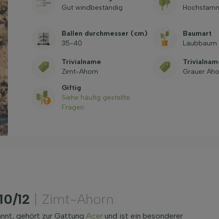
Gut windbeständig
Hochstam
Ballen durchmesser (cm)
Baumart
35-40
Laubbaum
Trivialname
Trivialna
Zimt-Ahorn
Grauer Aho
Giftig
Siehe häufig gestellte
Fragen
10/12
| Zimt-Ahorn
nnt, gehört zur Gattung
Acer
und ist ein besonderer