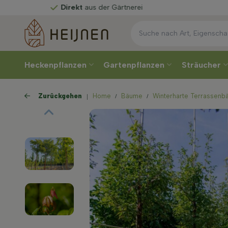
Direkt
aus der Gärtnerei
Heckenpflanzen
Gartenpflanzen
Sträucher
Zurückgehen
Home
Bäume
Winterharte Terrassen