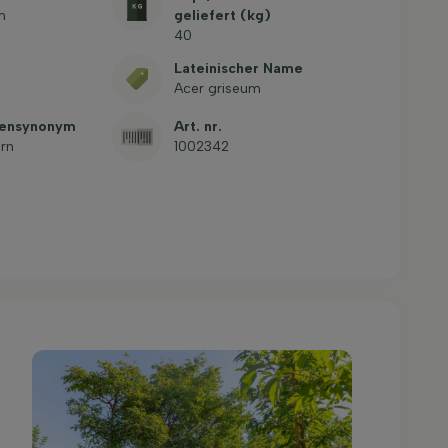
m
geliefert (kg)
40
Lateinischer Name
Acer griseum
mensynonym
Art. nr.
rn
1002342