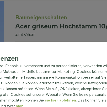
Baum­eigen­schaften
Acer griseum Hochstamm 10/
Zimt-Ahorn
Gattung
Wurzeln
Acer (Ahorn)
(alle Sorten
Topf/ballen
renzen
anzeigen)
Optionen
ine-Erlebnis zu verbessern und zu personalisieren, verwenden w
Dachterras
he Methoden. Mithilfe bestimmter Marketing-Cookies können w
Blütenfarbe
Garten, kle
Surfverhalten erfassen, um unsere Kommunikation besser auf Sie
Gelb, Grün
Parks, Pati
zu können. Sie können jederzeit frei wählen, welche Kategorie
Innenhof, P
Topf, Terr
e zulassen möchten. Wenn Sie auf „OK“ klicken, akzeptieren Sie
 aller Cookies auf unserer Website. Wenn Sie keine personalis
Winterfest
Standort
-15,0°C / -
ehen möchten, können Sie
sie hier ablehnen
. Das können Sie a
Halbschatten, Sonne
zone 7b
! Und zwar
hier
.