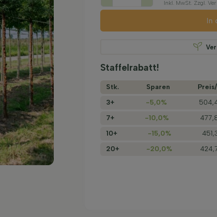
Inkl. MwSt. Zzgl. V
In
Ve
Staffelrabatt!
Stk.
Sparen
Preis/
3+
-5,0%
504,
7+
-10,0%
477,
10+
-15,0%
451,
20+
-20,0%
424,