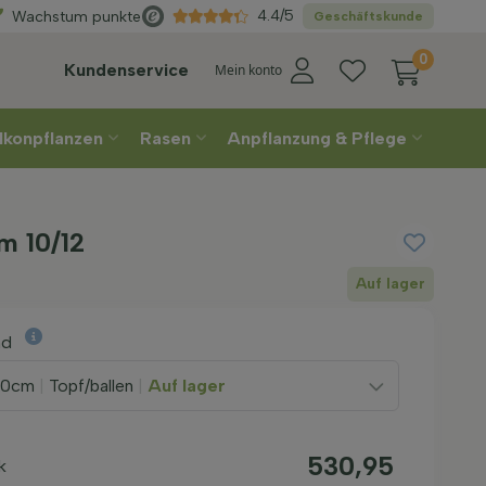
Wählen
Sie Ihre Lieferwoche
4.4/5
Wachstum punkte
Geschäftskunde
0
Kundenservice
Mein konto
lkonpflanzen
Rasen
Anpflanzung & Pflege
m 10/12
Auf lager
nd
00cm
|
Topf/ballen
|
Auf lager
530,95
k