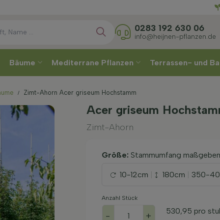
Direkt
0283 192 630 06
info@heijnen-pflanzen.de
Bäume
Mediterrane Pflanzen
Terrassen- und Ba
bäume
Zimt-Ahorn Acer griseum Hochstamm
Acer griseum Hochstam
Zimt-Ahorn
Größe:
Stammumfang maßgebe
10-12cm
|
180cm
|
350-4
Anzahl Stück
530,95
pro stu
-
+