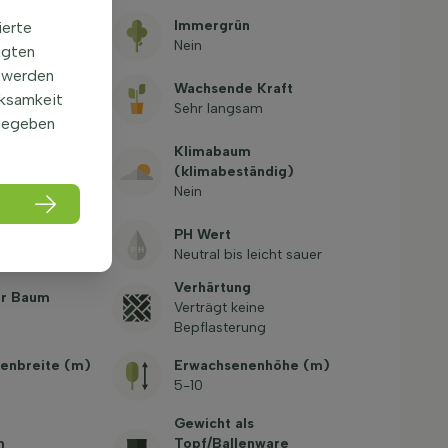
Stamms (cm)
Immergrün
ierte
Nein
igten
 werden
tacheln
Wachsende Kraft
rksamkeit
Sehr langsam
gegeben
öhe bei
Klimabaum
 (ohne
(klimabeständig)
Nein
lle
PH Wert
Neutral bis leicht sauer
Verhärtung
er Baum
Verträgt keine
Bepflasterung
enbreite (m)
Erwachsenenhöhe (m)
5-10
Gewicht als
m
Topf/Ballenware