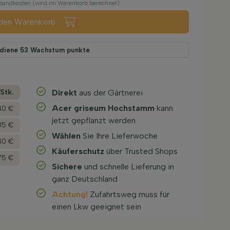
ersandkosten (wird im Warenkorb berechnet)
 den Warenkorb
rdiene
53
Wachstum punkte
­Stk.
Direkt
aus der Gärtnerei
Acer griseum Hochstamm
kann
40 €
jetzt gepflanzt werden
85 €
Wählen
Sie Ihre Lieferwoche
30 €
Käuferschutz
über Trusted Shops
75 €
Sichere
und schnelle Lieferung in
ganz Deutschland
Achtung!
Zufahrtsweg muss für
einen Lkw geeignet sein