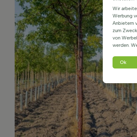
Wir arbeite
Werbung ve
Anbietern 
zum Zweck 
von Werbe
werden. We
Ok