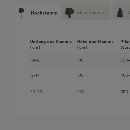
Mehrstämmig
Hochstamm
Umfang des Stamms
Höhe des Stamms
Pfla
(cm)
(cm)
Wurz
10-12
180
350
12-14
180
400
20-25
220
550