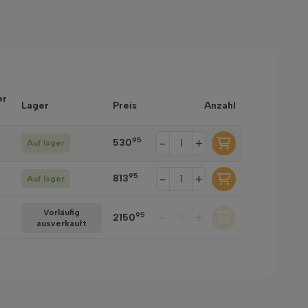
er
Lager
Preis
Anzahl
95
-
+
530
Auf lager
95
-
+
813
Auf lager
Vorläufig
-
+
95
2150
ausverkauft