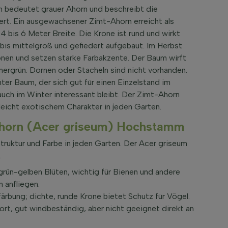
 bedeutet grauer Ahorn und beschreibt die
nert. Ein ausgewachsener Zimt-Ahorn erreicht als
bis 6 Meter Breite. Die Krone ist rund und wirkt
in bis mittelgroß und gefiedert aufgebaut. Im Herbst
nen und setzen starke Farbakzente. Der Baum wirft
mmergrün. Dornen oder Stacheln sind nicht vorhanden.
ter Baum, der sich gut für einen Einzelstand im
uch im Winter interessant bleibt. Der Zimt-Ahorn
 leicht exotischem Charakter in jeden Garten.
horn (Acer griseum) Hochstamm
ruktur und Farbe in jeden Garten. Der Acer griseum
.
n grün-gelben Blüten, wichtig für Bienen und andere
n anfliegen.
ärbung; dichte, runde Krone bietet Schutz für Vögel.
rt, gut windbeständig, aber nicht geeignet direkt an