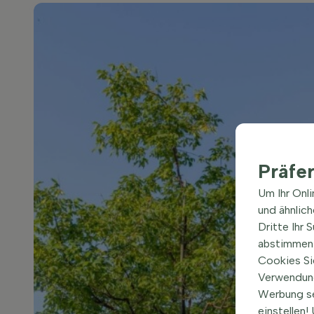
Präfe
Um Ihr Onl
und ähnlic
Dritte Ihr 
abstimmen 
Cookies Si
Verwendung
Werbung s
einstellen