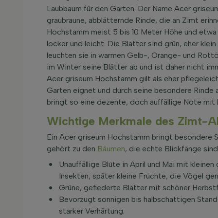
Laubbaum für den Garten. Der Name Acer griseum
graubraune, abblätternde Rinde, die an Zimt erin
Hochstamm meist 5 bis 10 Meter Höhe und etwa 4 
locker und leicht. Die Blätter sind grün, eher kle
leuchten sie in warmen Gelb-, Orange- und Rottö
im Winter seine Blätter ab und ist daher nicht i
Acer griseum Hochstamm gilt als eher pflegeleich
Garten eignet und durch seine besondere Rinde a
bringt so eine dezente, doch auffällige Note mit
Wichtige Merkmale des Zimt-A
Ein Acer griseum Hochstamm bringt besondere St
gehört zu den
Bäumen
, die echte Blickfänge sind
Unauffällige Blüte in April und Mai mit kleine
Insekten; später kleine Früchte, die Vögel ger
Grüne, gefiederte Blätter mit schöner Herbstf
Bevorzugt sonnigen bis halbschattigen Stando
starker Verhärtung.