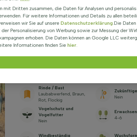
Umfang des Stamms
Höhe des 
n mit Dritten zusammen, die Daten für Analysen und personalis
(cm)
180
rwenden. Für weitere Informationen und Details zu allen beteil
10-12
verweisen wir Sie auf unsere
Datenschutzerklärung
.Die Daten
Blattfarbe
Dornen / S
der Personalisierung von Werbung sowie zur Messung der Wi
Grün
Nein
kampagnen erhoben. Die Daten können an Google LLC weiter
Pflanzenh
itere Informationen finden Sie
hier
.
Herbstfarbe
Lieferung
Gelb, Orange, Rot
Wurzeln)
350-400
Kronenform
Nektarque
Rund
Ja
Rinde / Bast
Zukünftig
Laubabwerfend, Braun,
Nein
Rot, Flockig
Vogelschutz und
Erwachsen
Vogelfutter
4-6
Nein
Windbeständig
Wuchsfor