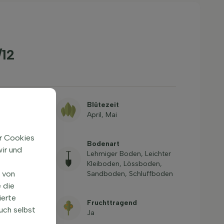
12
Blütezeit
April, Mai
ir Cookies
se, Großer
Bodenart
ir und
ine Gärten,
Lehmiger Boden, Leichter
o/Garten im
Kleiboden, Lössboden,
n von
flanzgefäß,
Sandboden, Schluffboden
asse
 die
ierte
igkeit
Fruchttragend
12,2°C, USDA
uch selbst
Ja