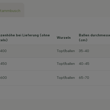
Stammbusch
nzenhöhe bei Lieferung (ohne
Ballen durchmess
Wurzeln
eln)
(cm)
-400
Topf/ballen
35-40
-450
Topf/ballen
40-45
-600
Topf/ballen
65-70