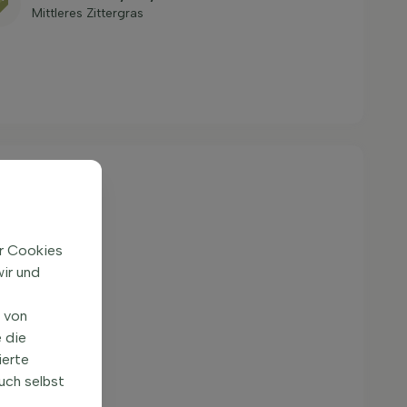
Mittleres Zittergras
ir Cookies
ir und
n von
 die
ierte
uch selbst