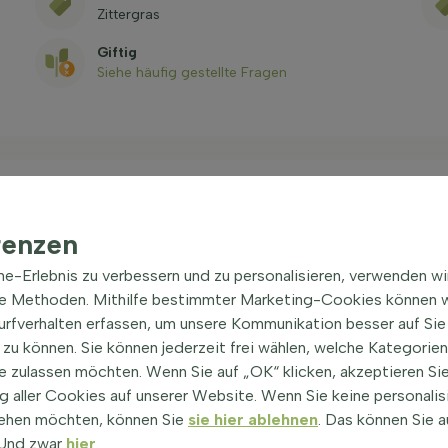
Zittergras
Giftig
Siehe häufig gestellte Fragen
renzen
ergras
ine-Erlebnis zu verbessern und zu personalisieren, verwenden w
gehört zur Familie der Süßgräser.
he Methoden. Mithilfe bestimmter Marketing-Cookies können w
Briza
media hat eine
e von etwa 50 cm. Die Blätter sind grün, schmal und
Surfverhalten erfassen, um unsere Kommunikation besser auf Sie
ün und verliert im Winter seine Blätter. Diese Pflanze
zu können. Sie können jederzeit frei wählen, welche Kategorie
tz in Gärten. Das mittlere Zittergras ist besonders
e zulassen möchten. Wenn Sie auf „OK“ klicken, akzeptieren Sie
nd eignet sich hervorragend als Bodendecker.
 aller Cookies auf unserer Website. Wenn Sie keine personalis
ehen möchten, können Sie
sie hier ablehnen
. Das können Sie a
 Briza media
! Und zwar
hier
.