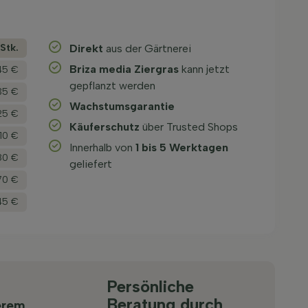
­Stk.
Direkt
aus der Gärtnerei
Briza media Ziergras
kann jetzt
45 €
gepflanzt werden
35 €
Wachstums­garantie
25 €
Käuferschutz
über Trusted Shops
,10 €
Innerhalb von
1 bis 5 Werktagen
80 €
geliefert
,70 €
45 €
Persönliche
Beratung durch
erem