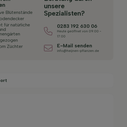
ten
unsere
Spezialisten?
ive Blütenstände
Bodendecker
 für natürliche
0283 192 630 06
und
Heute geöffnet von 09:00 -
mengärten
17:00
 gezogen
E-Mail senden
vom Züchter
info@heijnen-pflanzen.de
ort