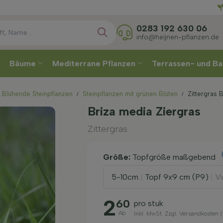
Direkt
W
0283 192 630 06
info@heijnen-pflanzen.de
Bäume
Mediterrane Pflanzen
Terrassen- und Ba
Blühende Steinpflanzen
Steinpflanzen mit grünen Blüten
Zittergras 
Briza media Ziergras
Zittergras
Größe:
Topfgröße maßgebend
5-10cm
|
Topf 9x9 cm (P9)
|
V
2
60
pro stuk
Ab
Inkl. MwSt. Zzgl. Versandkosten