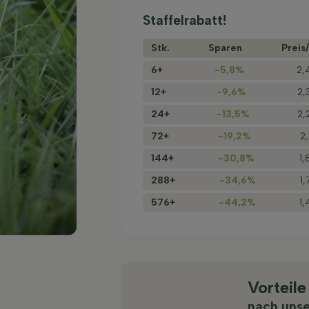
Staffelrabatt!
Stk.
Sparen
Preis/
6+
-5,8%
2,
12+
-9,6%
2,
24+
-13,5%
2,
72+
-19,2%
2
144+
-30,8%
1,
288+
-34,6%
1
576+
-44,2%
1,
Vorteile
nach uns