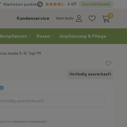
ählen
Sie Ihre Lieferwoche
4.4/5
Wachstum punkte
Geschäftskunde
0
Kundenservice
Mein konto
lkonpflanzen
Rasen
Anpflanzung & Pflege
Briza media 5-10 Topf P9
Vorläufig ausverkauft
orläufig ausverkauft
 (wird im Warenkorb berechnet)