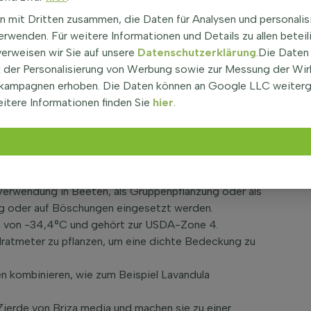
nen Blüten, die eine attraktive Form haben und
n mit Dritten zusammen, die Daten für Analysen und personalis
rwenden. Für weitere Informationen und Details zu allen beteil
rragend als Trockenblumen.
verweisen wir Sie auf unsere
Datenschutzerklärung
.Die Daten
r Sonne oder im Halbschatten.
der Personalisierung von Werbung sowie zur Messung der Wi
gen Bodenarten.
kampagnen erhoben. Die Daten können an Google LLC weiter
itere Informationen finden Sie
hier
.
den Garten, da sie als Ziergras eine polsterbildende
on bieten. Briza media ist eine feste Pflanze, die
eppiche eignet.
 Garten
 Verwendung in Beeten, als Gruppenpflanzung oder als
zung oder auf Böschungen eingesetzt werden.
ren von -34,4°C und gehört zur USDA-Zone 4.
dratmeter zu pflanzen, um eine dichte Bedeckung zu
en kombinieren, wie zum Beispiel Lavandula
Zierde von Briza media und machen sie zu einer