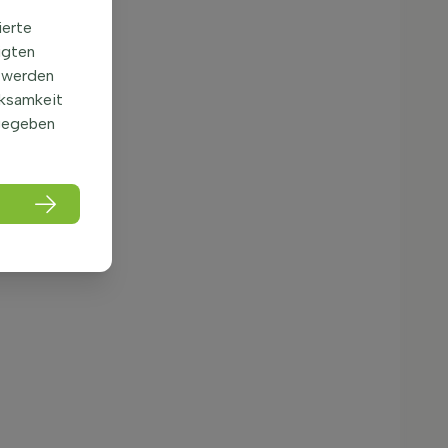
ierte
igten
 werden
rksamkeit
gegeben