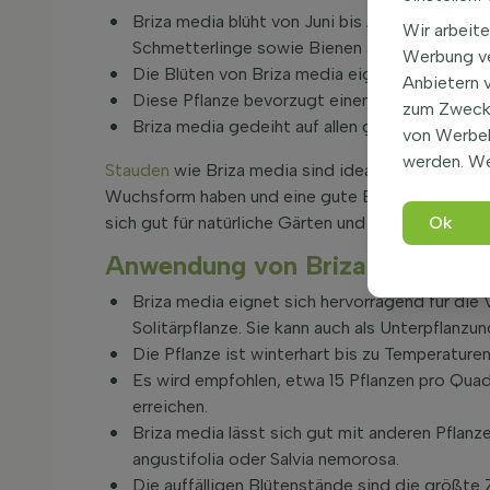
Briza media blüht von Juni bis August mit grü
Wir arbeite
Schmetterlinge sowie Bienen anziehen.
Werbung ve
Die Blüten von Briza media eignen sich hervo
Anbietern 
Diese Pflanze bevorzugt einen Standort in de
zum Zweck 
Briza media gedeiht auf allen gut durchlässi
von Werbe
werden. We
Stauden
wie Briza media sind ideale
Stauden
für 
Wuchsform haben und eine gute Bodendeckerfunkti
sich gut für natürliche Gärten und wilde Blument
Ok
Anwendung von Briza media im
Briza media eignet sich hervorragend für die
Solitärpflanze. Sie kann auch als Unterpflan
Die Pflanze ist winterhart bis zu Temperatu
Es wird empfohlen, etwa 15 Pflanzen pro Qua
erreichen.
Briza media lässt sich gut mit anderen Pflanz
angustifolia oder Salvia nemorosa.
Die auffälligen Blütenstände sind die größte 