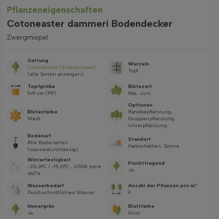
Pflanzeneigenschaften
Cotoneaster dammeri Bodendecker
Zwergmispel
Gattung
Wurzeln
Cotoneaster (Zwergmispel)
Topf
(alle Sorten anzeigen)
Topfgröße
Blütezeit
9x9 cm (P9)
Mai, Juni
Optionen
Blütenfarbe
Randbepflanzung,
Weiß
Gruppenpflanzung,
Unterpflanzung
Bodenart
Standort
Alle Bodenarten
Halbschatten, Sonne
(wasserdurchlässig)
Winterfestigkeit
Fruchttragend
-20,6°C / -15,0°C , USDA zone
Ja
6b/7a
Wasserbedarf
Anzahl der Pflanzen pro m²
Durchschnittliches Wasser
9
Immergrün
Blattfarbe
Ja
Grün