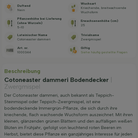
Wuchsart
Duftend
Kriechende, breitwachsende
Nein
Wuchsform
Pflanzenhöhe bei Lieferung
Erwachsenenhöhe (cm)
(ohne Wurzeln)
25
5-10
Lateinischer Name
Trivialname
Cotoneaster dammeri
Zwergmispel
Art. nr.
Giftig
1000344
Siehe häufig gestellte Fragen
Beschreibung
Cotoneaster dammeri Bodendecker
|
Zwergmispel
Der Cotoneaster dammeri, auch bekannt als Teppich-
Steinmispel oder Teppich-Zwergmispel, ist eine
bodendeckende Immergrün-Pflanze, die sich durch ihre
kriechende, flach wachsende Wuchsform auszeichnet. Mit ihren
kleinen, glänzenden grünen Blättern und den auffälligen weißen
Blüten im Frühjahr, gefolgt von leuchtend roten Beeren im
Herbst, bietet diese Pflanze ein ganzjähriges Interesse für jeden