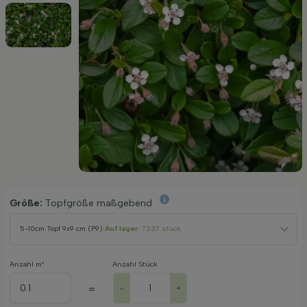
Größe:
Topfgröße maßgebend
5-10cm
|
Topf 9x9 cm (P9)
|
Auf lager
: 7237 stück
Anzahl m²
Anzahl Stück
=
-
+