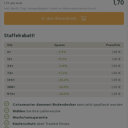
1,70
1,70
pro stuk
Inkl. MwSt. Zzgl. Versandkosten (wird im Warenkorb berechnet)
In den Warenkorb
Staffelrabatt!
Stk.
Sparen
Preis/­Stk.
6+
-2,9%
1,65 €
12+
-5,9%
1,60 €
24+
-11,8%
1,50 €
72+
-17,6%
1,40 €
144+
-20,6%
1,35 €
288+
-23,5%
1,30 €
576+
-26,5%
1,25 €
Cotoneaster dammeri Bodendecker
kann jetzt gepflanzt werden
Wählen
Sie Ihre Lieferwoche
Wachstums­garantie
Käuferschutz
über Trusted Shops