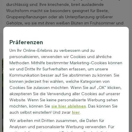
durchlässig sind. Ihre kriechende, breit ausladende
Wuchsform macht sie besonders geeignet für Beete,
Gruppenpflanzungen oder als Unterpflanzung größerer
Gehölze, wo sie mit ihren weißen Blüten im Frühsommer und
roten Früchten im Herbst attraktive Akzente setzt. Trotz ihrer
Anpassungsfähigkeit an verschiedene Lichtverhältnisse sollte
Präferenzen
darauf geachtet werden, dass der Standort nicht zu dunkel
ist, um die volle Schönheit der Pflanze zu gewährleisten.
Um Ihr Online-Erlebnis zu verbessern und zu
personalisieren, verwenden wir Cookies und ähnliche
Methoden. Mithilfe bestimmter Marketing-Cookies können
wir und Dritte Ihr Surfverhalten erfassen, um unsere
Kommunikation besser auf Sie abstimmen zu können. Sie
können jederzeit frei wählen, welche Kategorien von
Cookies Sie zulassen möchten. Wenn Sie auf „OK“ klicken,
akzeptieren Sie die Verwendung aller Cookies auf unserer
Website. Wenn Sie keine personalisierte Werbung sehen
möchten, können Sie
sie hier ablehnen
. Das können Sie
auch selbst einstellen! Und zwar
hier
.
Wir arbeiten mit Dritten zusammen, die Daten für
Analysen und personalisierte Werbung verwenden. Für