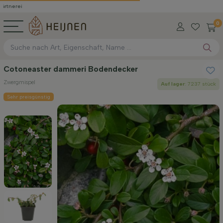
0
Cotoneaster dammeri Bodendecker
Zwergmispel
Auf lager
: 7237 stück
Sehr preisgünstig