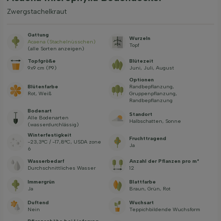
Zwergstachelkraut
Gattung
Wurzeln
Acaena (Stachelnüsschen)
Topf
(alle Sorten anzeigen)
Topfgröße
Blütezeit
9x9 cm (P9)
Juni, Juli, August
Optionen
Blütenfarbe
Randbepflanzung,
Rot, Weiß
Gruppenpflanzung,
Randbepflanzung
Bodenart
Standort
Alle Bodenarten
Halbschatten, Sonne
(wasserdurchlässig)
Winterfestigkeit
Fruchttragend
-23,3°C / -17,8°C, USDA zone
Ja
6
Wasserbedarf
Anzahl der Pflanzen pro m²
Durchschnittliches Wasser
12
Immergrün
Blattfarbe
Ja
Braun, Grün, Rot
Duftend
Wuchsart
Nein
Teppichbildende Wuchsform