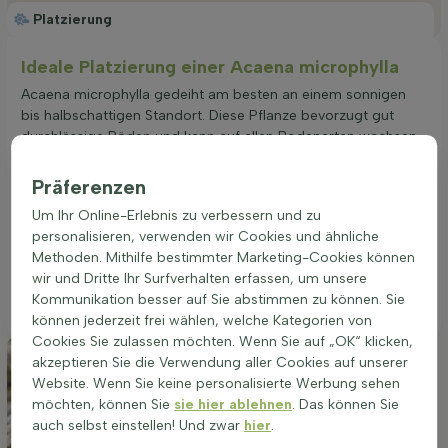
Platzierung
Ideale Platzierung einer Acaena microphylla
Acaena microphylla gedeiht am besten an einem sonnigen
bis halbschattigen Standort. Diese Pflanze bevorzugt gut
durchlässige Böden und kann auf allen Bodenarten wachsen.
Eine gute Drainage ist wichtig, um Staunässe zu vermeiden.
Der richtige Standort fördert eine gesunde und kräftige
Präferenzen
Entwicklung, was sich in einer reicheren Blüte und
Um Ihr Online-Erlebnis zu verbessern und zu
intensiveren Blattfärbung zeigt. Acaena microphylla eignet
personalisieren, verwenden wir Cookies und ähnliche
sich hervorragend für die Bepflanzung von Beeten, als
Methoden. Mithilfe bestimmter Marketing-Cookies können
Gruppenpflanzung oder zur Randbepflanzung. Die Wahl des
wir und Dritte Ihr Surfverhalten erfassen, um unsere
optimalen Standorts ist entscheidend für das Wachstum und
Kommunikation besser auf Sie abstimmen zu können. Sie
die Blüte dieser winterharten Pflanze.
können jederzeit frei wählen, welche Kategorien von
Cookies Sie zulassen möchten. Wenn Sie auf „OK“ klicken,
akzeptieren Sie die Verwendung aller Cookies auf unserer
Website. Wenn Sie keine personalisierte Werbung sehen
möchten, können Sie
sie hier ablehnen
. Das können Sie
auch selbst einstellen! Und zwar
hier
.