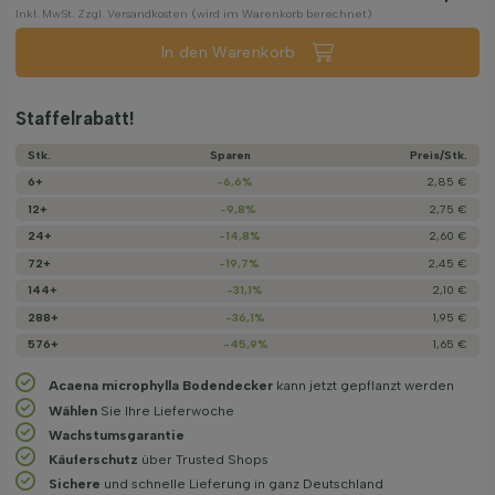
Inkl. MwSt. Zzgl. Versandkosten (wird im Warenkorb berechnet)
In den Warenkorb
Staffelrabatt!
Stk.
Sparen
Preis/­Stk.
6+
-6,6%
2,85 €
12+
-9,8%
2,75 €
24+
-14,8%
2,60 €
72+
-19,7%
2,45 €
144+
-31,1%
2,10 €
288+
-36,1%
1,95 €
576+
-45,9%
1,65 €
Acaena microphylla Bodendecker
kann jetzt gepflanzt werden
Wählen
Sie Ihre Lieferwoche
Wachstums­garantie
Käuferschutz
über Trusted Shops
Sichere
und schnelle Lieferung in ganz Deutschland