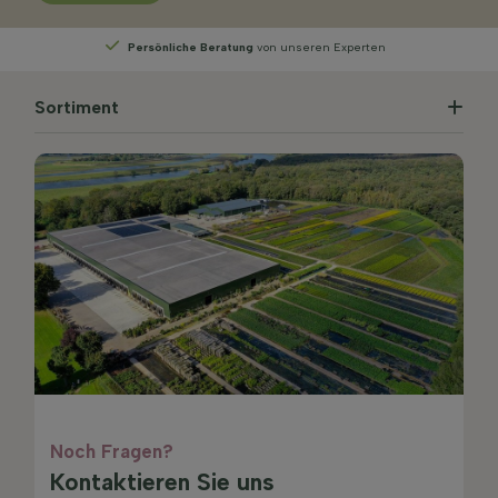
ratung
von unseren Experten
Wählen
Sie Ihre Li
Sortiment
Noch Fragen?
Kontaktieren Sie uns