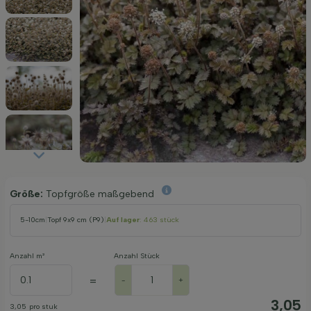
Größe:
Topfgröße maßgebend
5-10cm
|
Topf 9x9 cm (P9)
|
Auf lager
: 463 stück
Anzahl m²
Anzahl Stück
=
-
+
3,05
3,05
pro stuk