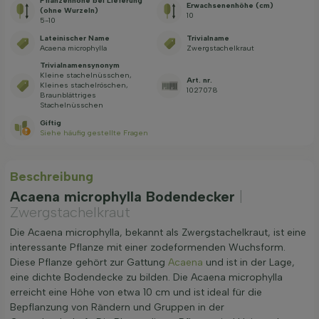
Pflanzenhöhe bei Lieferung
Erwachsenenhöhe (cm)
(ohne Wurzeln)
10
5-10
Lateinischer Name
Trivialname
Acaena microphylla
Zwergstachelkraut
Trivialnamensynonym
Kleine stachelnüsschen,
Art. nr.
Kleines stachelröschen,
1027078
Braunblättriges
Stachelnüsschen
Giftig
Siehe häufig gestellte Fragen
Beschreibung
Acaena microphylla Bodendecker
|
Zwergstachelkraut
Die Acaena microphylla, bekannt als Zwergstachelkraut, ist eine
interessante Pflanze mit einer zodeformenden Wuchsform.
Diese Pflanze gehört zur Gattung
Acaena
und ist in der Lage,
eine dichte Bodendecke zu bilden. Die Acaena microphylla
erreicht eine Höhe von etwa 10 cm und ist ideal für die
Bepflanzung von Rändern und Gruppen in der