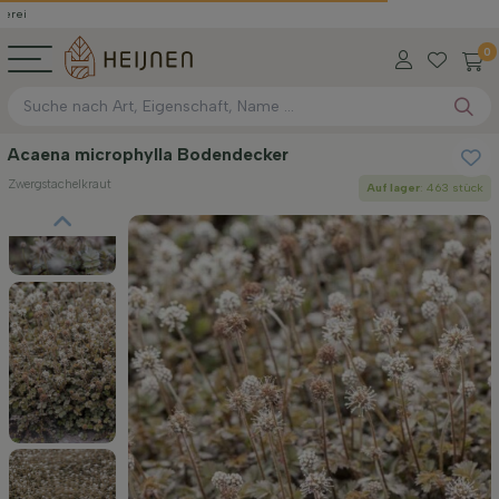
0
Acaena microphylla Bodendecker
Zwergstachelkraut
Auf lager
: 463 stück