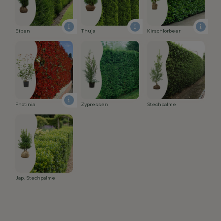
Eiben
Thuja
Kirschlorbeer
Photinia
Zypressen
Stechpalme
Jap. Stechpalme