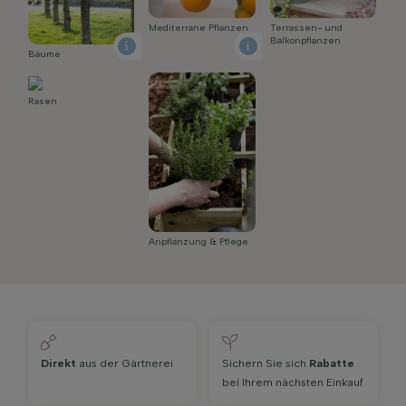
Mediterrane Pflanzen
Terrassen- und
Balkonpflanzen
Bäume
Rasen
Anpflanzung & Pflege
Direkt
aus der Gärtnerei
Sichern Sie sich
Rabatte
bei Ihrem nächsten Einkauf