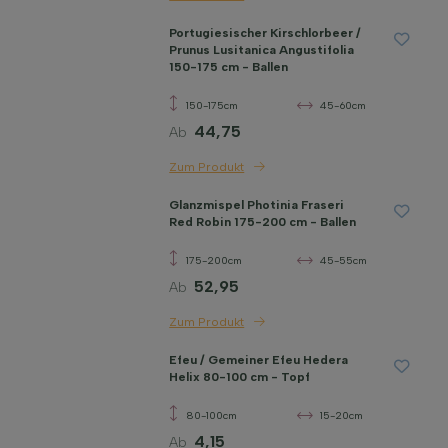
Portugiesischer Kirschlorbeer /
Prunus Lusitanica Angustifolia
150-175 cm - Ballen
150-175cm
45-60cm
44,75
Ab
Zum Produkt
Glanzmispel Photinia Fraseri
Red Robin 175-200 cm - Ballen
175-200cm
45-55cm
52,95
Ab
Zum Produkt
Efeu / Gemeiner Efeu Hedera
Helix 80-100 cm - Topf
80-100cm
15-20cm
4,15
Ab