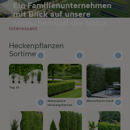
Ein Familienunternehmen
mit Blick auf unsere
Menschen und die Natur.
Interessant
Heckenpflanzen
Sortiment
Top 10
Immergrüne
Winterharte Hecke
Heckenpflanzen