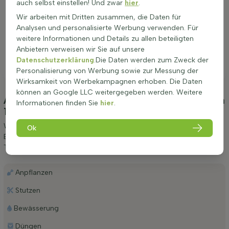
auch selbst einstellen! Und zwar
hier
.
Wir arbeiten mit Dritten zusammen, die Daten für
Analysen und personalisierte Werbung verwenden. Für
weitere Informationen und Details zu allen beteiligten
Anbietern verweisen wir Sie auf unsere
Datenschutzerklärung
.Die Daten werden zum Zweck der
Personalisierung von Werbung sowie zur Messung der
Wirksamkeit von Werbekampagnen erhoben. Die Daten
können an Google LLC weitergegeben werden. Weitere
Anpflanzung und Pflege Eiben / Taxus Baccata
Informationen finden Sie
hier
.
120-140 cm - Ballen
(Eiben)
Wir möchten Ihnen einige Tipps zur Anpflanzung und Pflege von
Ok
Eiben / Taxus Baccata 120-140 cm - Ballen geben. Wenn Sie diese
Tipps befolgen, werden Sie lange Freude an Eiben haben.
Anpflanzen
Stutzen
Bewässerung
Düngen