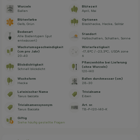
Wurzeln
Blütezeit
Ballen
April, Mai
Blütenfarbe
Optionen
Gelb, Grün
Blockhecke, Hecke, Solitär
Bodenart
Standort
Alle Bodentypen (gut
Halbschatten, Schatten, Sonne
entwässert)
Wachstums­geschwindig­keit
Winterfestigkeit
(cm pro Jahr)
-17,8°C / -23,3°C, USDA zone
20-40
6
Pflanzenhöhe bei Lieferung
Blickdichtigkeit
(ohne Wurzeln)
Schnell blickdicht
120-140
Wuchsform
Ballen durchmesser (cm)
Hecke
28-30
Lateinischer Name
Trivialname
Taxus baccata
Eiben
Trivialnamensynonym
Art. nr.
Taxus Baccata
TB-P-120-140-K
Giftig
Siehe häufig gestellte Fragen