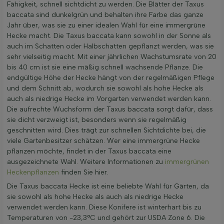
Fähigkeit, schnell sichtdicht zu werden. Die Blätter der Taxus
baccata sind dunkelgrün und behalten ihre Farbe das ganze
Jahr über, was sie zu einer idealen Wahl für eine immergrüne
Hecke macht. Die Taxus baccata kann sowohl in der Sonne als
auch im Schatten oder Halbschatten gepflanzt werden, was sie
sehr vielseitig macht. Mit einer jährlichen Wachstumsrate von 20
bis 40 cm ist sie eine mäßig schnell wachsende Pflanze. Die
endgültige Höhe der Hecke hängt von der regelmäßigen Pflege
und dem Schnitt ab, wodurch sie sowohl als hohe Hecke als
auch als niedrige Hecke im Vorgarten verwendet werden kann.
Die aufrechte Wuchsform der Taxus baccata sorgt dafür, dass
sie dicht verzweigt ist, besonders wenn sie regelmäßig
geschnitten wird. Dies trägt zur schnellen Sichtdichte bei, die
viele Gartenbesitzer schätzen. Wer eine immergrüne Hecke
pflanzen möchte, findet in der Taxus baccata eine
ausgezeichnete Wahl. Weitere Informationen zu
immergrünen
Heckenpflanzen
finden Sie hier.
Die Taxus baccata Hecke ist eine beliebte Wahl für Gärten, da
sie sowohl als hohe Hecke als auch als niedrige Hecke
verwendet werden kann. Diese Konifere ist winterhart bis zu
Temperaturen von -23,3°C und gehört zur USDA Zone 6. Die