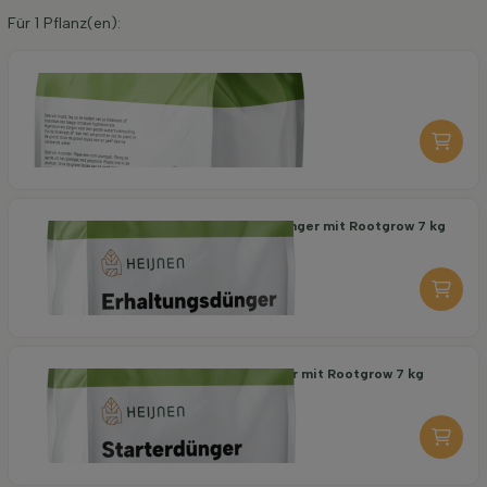
Für
1
Pflanz(en):
Organische Pflanzerde 40 l
6,95
pro stuk
-
+
Organischer Erhaltungsdünger mit Rootgrow 7 kg
18,95
pro stuk
-
+
Organischer Starterdünger mit Rootgrow 7 kg
19,95
pro stuk
-
+