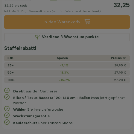
32,25
32,25
pro stuk
Inkl. MwSt. Zzgl. Versandkosten (wird im Warenkorb berechnet)
In den Warenkorb
Verdiene
3
Wachstum punkte
Staffelrabatt!
Stk.
Sparen
Preis/­Stk.
25+
-7,1%
29,95 €
50+
-13,3%
27,95 €
100+
-15,7%
27,20 €
Direkt
aus der Gärtnerei
Eiben / Taxus Baccata 120-140 cm - Ballen
kann jetzt gepflanzt
werden
Wählen
Sie Ihre Lieferwoche
Wachstums­garantie
Käuferschutz
über Trusted Shops