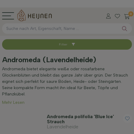
0
Filter
Sortieren nach
Andromeda (Lavendelheide)
Höhe bei Lieferung (cm)
Andromeda bietet elegante weiße oder rosafarbene
Glockenblüten und bleibt das ganze Jahr über grün. Der Strauch
eignet sich perfekt für saure Böden, Heide- oder Steingärten.
Maximale Höhe (cm)
Seine kompakte Form macht ihn ideal für Beete, Töpfe und
Pflanzkübel.
Mehr Lesen
Standort
Andromeda polifolia 'Blue Ice'
Strauch
Anwendung
Lavendelheide