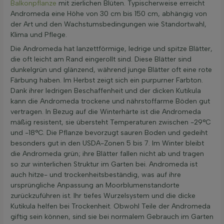
Balkonpflanze
mit zierlichen Blüten. Typischerweise erreicht
Andromeda eine Höhe von 30 cm bis 150 cm, abhängig von
der Art und den Wachstumsbedingungen wie Standortwahl,
Klima und Pflege.
Die Andromeda hat lanzettförmige, ledrige und spitze Blätter,
die oft leicht am Rand eingerollt sind. Diese Blätter sind
dunkelgrün und glänzend, während junge Blätter oft eine rote
Färbung haben. Im Herbst zeigt sich ein purpurner Farbton.
Dank ihrer ledrigen Beschaffenheit und der dicken Kutikula
kann die Andromeda trockene und nährstoffarme Böden gut
vertragen. In Bezug auf die Winterhärte ist die Andromeda
mäßig resistent, sie übersteht Temperaturen zwischen -29°C
und -18°C. Die Pflanze bevorzugt sauren Boden und gedeiht
besonders gut in den USDA-Zonen 5 bis 7. Im Winter bleibt
die Andromeda grün; ihre Blätter fallen nicht ab und tragen
so zur winterlichen Struktur im Garten bei. Andromeda ist
auch hitze- und trockenheitsbeständig, was auf ihre
ursprüngliche Anpassung an Moorblumenstandorte
zurückzuführen ist. Ihr tiefes Wurzelsystem und die dicke
Kutikula helfen bei Trockenheit. Obwohl Teile der Andromeda
giftig sein können, sind sie bei normalem Gebrauch im Garten