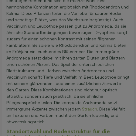
schattigen Beeten fühlt sich die Pflanze wohl. Eine
harmonische Kombination ergibt sich mit Rhododendron und
Kalmia. Diese Pflanzen teilen die Vorliebe für sauren Boden
und schattige Plätze, was das Wachstum begünstigt. Auch
Vaccinium und Leucothoe passen gut zu Andromeda, da sie
ähnliche Standortbedingungen bevorzugen. Dryopteris sorgt
zudem für einen schönen Kontrast mit seinen filigranen
Farnblättern. Beispiele wie Rhododendron und Kalmia bieten
im Frühjahr ein leuchtendes Blütenmeer. Die immergrüne
Andromeda setzt dabei mit ihren zarten Blüten und Blättern
einen schönen Akzent. Das Spiel der unterschiedlichen
Blattstrukturen und -farben zwischen Andromeda und
Vaccinium schafft Tiefe und Vielfalt im Beet. Leucothoe bringt
mit seinem glänzenden Laub einen zusätzlichen Zierwert in
den Garten. Diese Kombinationen sind nicht nur optisch
attraktiv, sondern auch praktisch, da sie ähnliche
Pflegeansprüche teilen. Die kompakte Andromeda setzt
immergrüne Akzente zwischen jedem
Strauch
. Diese Vielfalt
an Texturen und Farben macht den Garten lebendig und
abwechslungsreich.
Standortwahl und Bodenstruktur für die