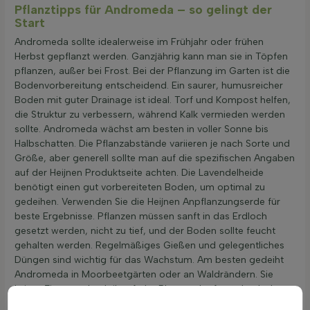
Pflanztipps für Andromeda – so gelingt der
Start
Andromeda sollte idealerweise im Frühjahr oder frühen
Herbst gepflanzt werden. Ganzjährig kann man sie in Töpfen
pflanzen, außer bei Frost. Bei der Pflanzung im Garten ist die
Bodenvorbereitung entscheidend. Ein saurer, humusreicher
Boden mit guter Drainage ist ideal. Torf und Kompost helfen,
die Struktur zu verbessern, während Kalk vermieden werden
sollte. Andromeda wächst am besten in voller Sonne bis
Halbschatten. Die Pflanzabstände variieren je nach Sorte und
Größe, aber generell sollte man auf die spezifischen Angaben
auf der Heijnen Produktseite achten. Die Lavendelheide
benötigt einen gut vorbereiteten Boden, um optimal zu
gedeihen. Verwenden Sie die Heijnen Anpflanzungserde für
beste Ergebnisse. Pflanzen müssen sanft in das Erdloch
gesetzt werden, nicht zu tief, und der Boden sollte feucht
gehalten werden. Regelmäßiges Gießen und gelegentliches
Düngen sind wichtig für das Wachstum. Am besten gedeiht
Andromeda in Moorbeetgärten oder an Waldrändern. Sie
bringt Zierwert durch ihre frühe Blüte und erfreut durch das
immergrüne Laub.