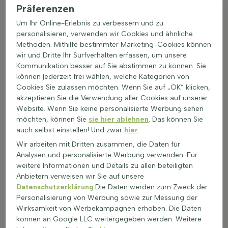
Präferenzen
So bleibt Ihre Lavendelheide vital –
Pflegetipps auf einen Blick
Um Ihr Online-Erlebnis zu verbessern und zu
personalisieren, verwenden wir Cookies und ähnliche
Die Andromeda ist eine immergrüne Pflanze, die in Gärten für
Methoden. Mithilfe bestimmter Marketing-Cookies können
ihre kompakte und dekorative Erscheinung geschätzt wird.
wir und Dritte Ihr Surfverhalten erfassen, um unsere
Diese Zwergstrauch liebt saure und feuchte Böden und ist
Kommunikation besser auf Sie abstimmen zu können. Sie
ideal für Gruppenpflanzungen oder als Solitärpflanze im
können jederzeit frei wählen, welche Kategorien von
Heidegarten geeignet.
Cookies Sie zulassen möchten. Wenn Sie auf „OK“ klicken,
Pflege: Die Lavendelheide bevorzugt einen sauren,
akzeptieren Sie die Verwendung aller Cookies auf unserer
feuchten Boden und sollte im Halbschatten gepflanzt
Website. Wenn Sie keine personalisierte Werbung sehen
werden. Mulchen im Herbst hilft, die Feuchtigkeit zu
möchten, können Sie
sie hier ablehnen
. Das können Sie
bewahren.
auch selbst einstellen! Und zwar
hier
.
Schnitt: Schneiden Sie die Andromeda nach der Blüte im
Wir arbeiten mit Dritten zusammen, die Daten für
Mai–Juni, um tote Blumen und beschädigte Äste zu
Analysen und personalisierte Werbung verwenden. Für
entfernen. Verwenden Sie eine scharfe Gartenschere.
weitere Informationen und Details zu allen beteiligten
Düngung: Gedüngt wird im Frühjahr. Verwenden Sie einen
Anbietern verweisen wir Sie auf unsere
sauren Dünger, um den Boden zu verbessern, und
Datenschutzerklärung
.Die Daten werden zum Zweck der
düngen Sie einmal jährlich.
Personalisierung von Werbung sowie zur Messung der
Wasserbedarf: Halten Sie den Boden feucht, besonders
Wirksamkeit von Werbekampagnen erhoben. Die Daten
im Sommer. Gießen Sie, wenn die oberste Erdschicht
können an Google LLC weitergegeben werden. Weitere
trocken erscheint.