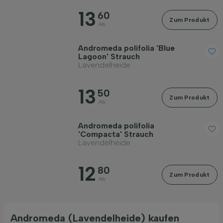
13
Blütezeit
60
Zum Produkt
Ab
Blattfarbe
Andromeda polifolia 'Blue
Lagoon' Strauch
Lavendelheide
Preis
13
50
Zum Produkt
Ab
Andromeda polifolia
'Compacta' Strauch
Lavendelheide
Immergrün
12
80
Zum Produkt
Bodenart
Ab
Filter anwenden
Andromeda (Lavendelheide) kaufen