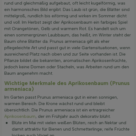
rund und gleichmäßig aufgebaut, oft leicht kugelförmig, was
ein harmonisches Bild ergibt. Das Laub ist grün, die Blätter sind
mittelgroß, rundlich bis eiförmig und wirken im Sommer dicht
und voll. Im Herbst zeigt der Aprikosenbaum ein farbiges Spiel
mit Orangetönen, Gelb und warmem Rot. Es handelt sich um
einen sommergrünen Laubbaum, das heißt, im Winter steht der
Baum ohne Blätter da. Prunus armeniaca gilt als eher
pflegeleichte Art und passt gut in viele Gartensituationen, wenn
ausreichend Platz nach oben und zur Seite vorhanden ist. Die
Pflanze bildet die bekannten, aromatischen Aprikosenfrüchte,
jedoch keine Dornen oder Stacheln, was Arbeiten rund um den
Baum angenehm macht.
Wichtige Merkmale des Aprikosenbaum (Prunus
armeniaca)
Im Garten passt Prunus armeniaca gut in einen sonnigen,
warmen Bereich. Die Krone wächst rund und bleibt
übersichtlich. Die Prunus armeniaca ist ein ertragreicher
Aprikosenbaum
, der im Frühjahr auch dekorativ blüht.
Blüte im Mai mit vielen weißen Blüten, reich an Nektar und
damit attraktiv für Bienen und Schmetterlinge; reife Früchte
locken auch Vögel an.