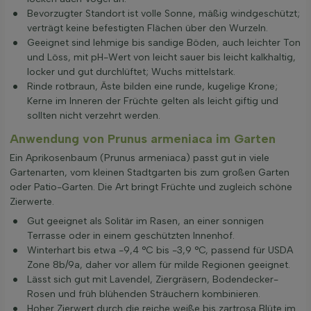
Bevorzugter Standort ist volle Sonne, mäßig windgeschützt;
verträgt keine befestigten Flächen über den Wurzeln.
Geeignet sind lehmige bis sandige Böden, auch leichter Ton
und Löss, mit pH-Wert von leicht sauer bis leicht kalkhaltig,
locker und gut durchlüftet; Wuchs mittelstark.
Rinde rotbraun, Äste bilden eine runde, kugelige Krone;
Kerne im Inneren der Früchte gelten als leicht giftig und
sollten nicht verzehrt werden.
Anwendung von Prunus armeniaca im Garten
Ein Aprikosenbaum (Prunus armeniaca) passt gut in viele
Gartenarten, vom kleinen Stadtgarten bis zum großen Garten
oder Patio-Garten. Die Art bringt Früchte und zugleich schöne
Zierwerte.
Gut geeignet als Solitär im Rasen, an einer sonnigen
Terrasse oder in einem geschützten Innenhof.
Winterhart bis etwa -9,4 °C bis -3,9 °C, passend für USDA
Zone 8b/9a, daher vor allem für milde Regionen geeignet.
Lässt sich gut mit Lavendel, Ziergräsern, Bodendecker-
Rosen und früh blühenden Sträuchern kombinieren.
Hoher Zierwert durch die reiche weiße bis zartrosa Blüte im