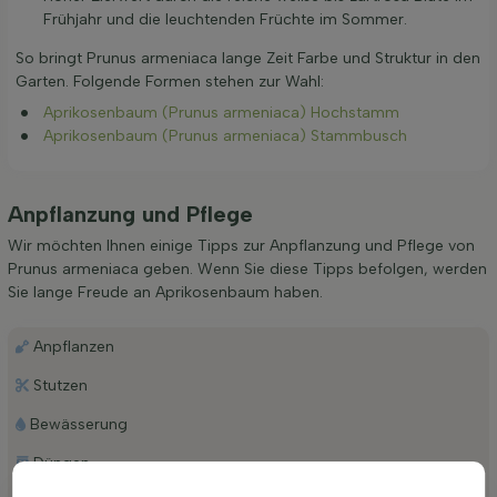
Frühjahr und die leuchtenden Früchte im Sommer.
So bringt Prunus armeniaca lange Zeit Farbe und Struktur in den
Garten. Folgende Formen stehen zur Wahl:
Aprikosenbaum (Prunus armeniaca) Hochstamm
Aprikosenbaum (Prunus armeniaca) Stammbusch
Anpflanzung und Pflege
Wir möchten Ihnen einige Tipps zur Anpflanzung und Pflege von
Prunus armeniaca geben. Wenn Sie diese Tipps befolgen, werden
Sie lange Freude an Aprikosenbaum haben.
Anpflanzen
Stutzen
Bewässerung
Düngen