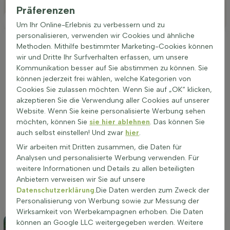
Besonderheiten
Präferenzen
Platzierung
Um Ihr Online-Erlebnis zu verbessern und zu
personalisieren, verwenden wir Cookies und ähnliche
Ideale Platzierung einer Prunus armeniaca
Methoden. Mithilfe bestimmter Marketing-Cookies können
wir und Dritte Ihr Surfverhalten erfassen, um unsere
Der Aprikosenbaum (Prunus armeniaca) wächst am besten
Kommunikation besser auf Sie abstimmen zu können. Sie
an einem warmen, vollsonnigen Platz mit mindestens 6 bis 8
können jederzeit frei wählen, welche Kategorien von
Stunden Sonne am Tag. Ein geschützter Standort, etwa nahe
Cookies Sie zulassen möchten. Wenn Sie auf „OK“ klicken,
einer Hauswand, hilft gegen starke Winde und fördert eine
akzeptieren Sie die Verwendung aller Cookies auf unserer
stabile Krone. Der Boden sollte nährstoffreich, locker und gut
Website. Wenn Sie keine personalisierte Werbung sehen
durchlässig sein. Geeignet sind vor allem lehmiger Boden,
möchten, können Sie
sie hier ablehnen
. Das können Sie
leichter Tonboden, Lössboden, Sandboden und schluffiger
auch selbst einstellen! Und zwar
hier
.
Lehmboden mit leicht saurem bis leicht kalkreichem pH-Wert.
Staunässe schadet, ein eher trockener bis frisch-feuchter
Wir arbeiten mit Dritten zusammen, die Daten für
Boden ist ideal. Keine Befestigung direkt über den Wurzeln,
Analysen und personalisierte Werbung verwenden. Für
damit Wasser und Luft in den Boden gelangen. Die richtige
weitere Informationen und Details zu allen beteiligten
Lage sorgt für kräftiges Wachstum, reiche Blüte und
Anbietern verweisen wir Sie auf unsere
aromatische Früchte und entscheidet darüber, ob der Baum
Datenschutzerklärung
.Die Daten werden zum Zweck der
sein volles Potenzial zeigt.
Personalisierung von Werbung sowie zur Messung der
Wirksamkeit von Werbekampagnen erhoben. Die Daten
können an Google LLC weitergegeben werden. Weitere