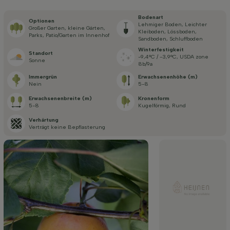
Bodenart
Optionen
Lehmiger Boden, Leichter
Großer Garten, kleine Gärten,
Kleiboden, Lössboden,
Parks, Patio/Garten im Innenhof
Sandboden, Schluffboden
Winterfestigkeit
Standort
-9,4°C / -3,9°C, USDA zone
Sonne
8b/9a
Immergrün
Erwachsenenhöhe (m)
Nein
5-8
Erwachsenenbreite (m)
Kronenform
5-8
Kugelförmig, Rund
Verhärtung
Verträgt keine Bepflasterung