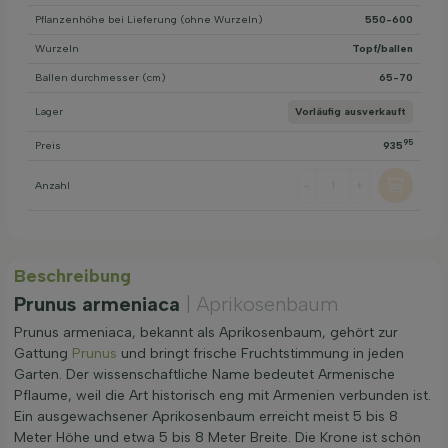
Pflanzenhöhe bei Lieferung (ohne Wurzeln)
550-600
Wurzeln
Topf/ballen
Ballen durchmesser (cm)
65-70
Lager
Vorläufig ausverkauft
95
Preis
935
Anzahl
-
+
Beschreibung
Prunus armeniaca
| Aprikosenbaum
Prunus armeniaca, bekannt als Aprikosenbaum, gehört zur
Gattung
Prunus
und bringt frische Fruchtstimmung in jeden
Garten. Der wissenschaftliche Name bedeutet Armenische
Pflaume, weil die Art historisch eng mit Armenien verbunden ist.
Ein ausgewachsener Aprikosenbaum erreicht meist 5 bis 8
Meter Höhe und etwa 5 bis 8 Meter Breite. Die Krone ist schön