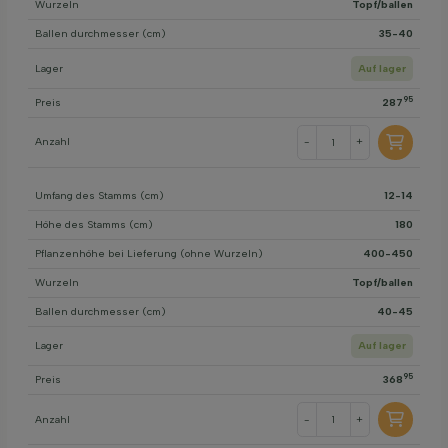
Wurzeln
Topf/ballen
Ballen durchmesser (cm)
35-40
Lager
Auf lager
95
Preis
287
Anzahl
-
+
Umfang des Stamms (cm)
12-14
Höhe des Stamms (cm)
180
Pflanzenhöhe bei Lieferung (ohne Wurzeln)
400-450
Wurzeln
Topf/ballen
Ballen durchmesser (cm)
40-45
Lager
Auf lager
95
Preis
368
Anzahl
-
+