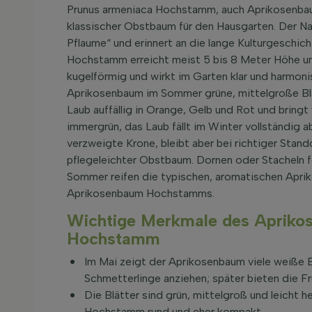
Prunus armeniaca Hochstamm, auch Aprikosenba
klassischer Obstbaum für den Hausgarten. Der 
Pflaume“ und erinnert an die lange Kulturgeschic
Hochstamm erreicht meist 5 bis 8 Meter Höhe und
kugelförmig und wirkt im Garten klar und harmon
Aprikosenbaum im Sommer grüne, mittelgroße Blät
Laub auffällig in Orange, Gelb und Rot und bringt
immergrün, das Laub fällt im Winter vollständig a
verzweigte Krone, bleibt aber bei richtiger Stando
pflegeleichter Obstbaum. Dornen oder Stacheln fe
Sommer reifen die typischen, aromatischen Apri
Aprikosenbaum Hochstamms.
Wichtige Merkmale des Apriko
Hochstamm
Im Mai zeigt der Aprikosenbaum viele weiße B
Schmetterlinge anziehen; später bieten die F
Die Blätter sind grün, mittelgroß und leicht 
Hochstamm rund und eher kompakt.