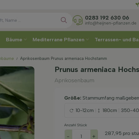
Direkt
0283 192 630 06
info@heijnen-pflanzen.de
Bäume
Mediterrane Pflanzen
Terrassen- und Ba
enbäume
Aprikosenbaum Prunus armeniaca Hochstamm
Prunus armeniaca Hoch
Aprikosenbaum
Größe:
Stammumfang maßgebe
10-12cm
|
180cm
|
350-4
Anzahl Stück
287,95
pro stu
-
+