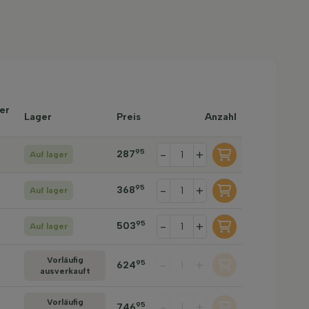
er
Lager
Preis
Anzahl
95
-
+
287
Auf lager
95
-
+
368
Auf lager
95
-
+
503
Auf lager
Vorläufig
-
+
95
624
ausverkauft
Vorläufig
-
+
95
746