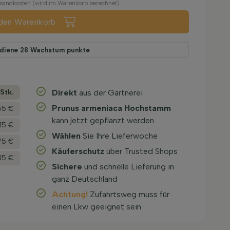
ersandkosten (wird im Warenkorb berechnet)
 den Warenkorb
rdiene
28
Wachstum punkte
­Stk.
Direkt
aus der Gärtnerei
Prunus armeniaca Hochstamm
55 €
kann jetzt gepflanzt werden
15 €
Wählen
Sie Ihre Lieferwoche
75 €
Käuferschutz
über Trusted Shops
35 €
Sichere
und schnelle Lieferung in
ganz Deutschland
Achtung!
Zufahrtsweg muss für
einen Lkw geeignet sein