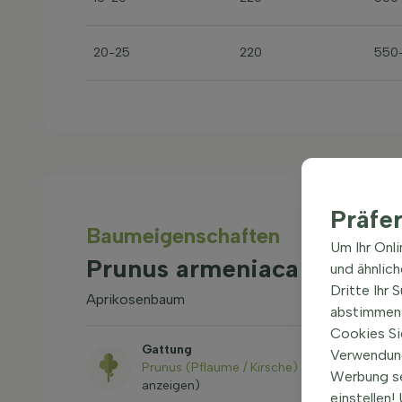
20-25
220
550
Präfe
Baum­eigen­schaften
Um Ihr Onl
Prunus armeniaca Hochst
und ähnlic
Dritte Ihr 
Aprikosenbaum
abstimmen 
Cookies Si
Gattung
Verwendung
Prunus (Pflaume / Kirsche)
(alle Sorten
Werbung s
anzeigen)
einstellen