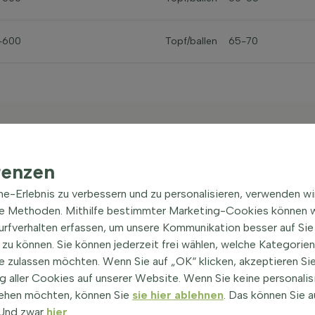
-600
Topf/ballen
65-70
renzen
ine-Erlebnis zu verbessern und zu personalisieren, verwenden w
amm 10/12
he Methoden. Mithilfe bestimmter Marketing-Cookies können w
Surfverhalten erfassen, um unsere Kommunikation besser auf Sie
zu können. Sie können jederzeit frei wählen, welche Kategorie
e zulassen möchten. Wenn Sie auf „OK“ klicken, akzeptieren Sie
 aller Cookies auf unserer Website. Wenn Sie keine personalis
Wurzeln
ehen möchten, können Sie
sie hier ablehnen
. Das können Sie a
Topf/ballen
! Und zwar
hier
.