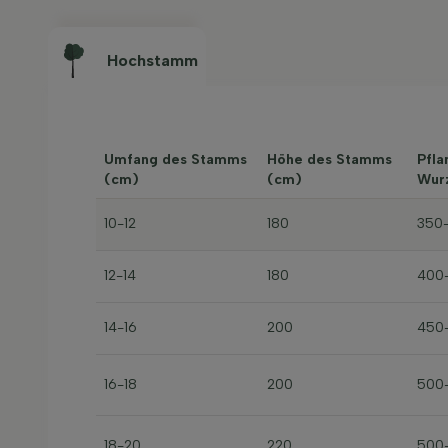
Hochstamm
Umfang des Stamms
Höhe des Stamms
Pfla
(cm)
(cm)
Wur
10-12
180
350
12-14
180
400
14-16
200
450
16-18
200
500
18-20
220
500