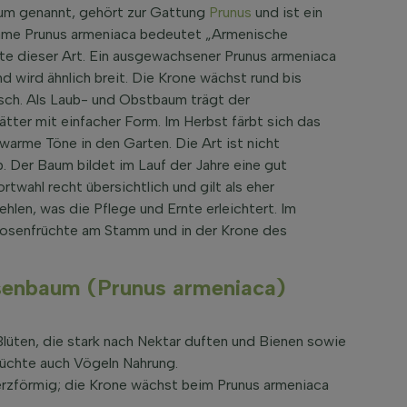
um genannt, gehört zur Gattung
Prunus
und ist ein
Name Prunus armeniaca bedeutet „Armenische
hte dieser Art. Ein ausgewachsener Prunus armeniaca
 wird ähnlich breit. Die Krone wächst rund bis
isch. Als Laub- und Obstbaum trägt der
ter mit einfacher Form. Im Herbst färbt sich das
 warme Töne in den Garten. Die Art ist nicht
b. Der Baum bildet im Lauf der Jahre eine gut
rtwahl recht übersichtlich und gilt als eher
hlen, was die Pflege und Ernte erleichtert. Im
kosenfrüchte am Stamm und in der Krone des
senbaum (Prunus armeniaca)
lüten, die stark nach Nektar duften und Bienen sowie
rüchte auch Vögeln Nahrung.
herzförmig; die Krone wächst beim Prunus armeniaca