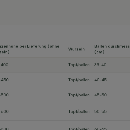
nzenhöhe bei Lieferung (ohne
Ballen durchmess
Wurzeln
zeln)
(cm)
-400
Topf/ballen
35-40
-450
Topf/ballen
40-45
-500
Topf/ballen
45-50
-600
Topf/ballen
50-55
-600
Topf/ballen
60-65