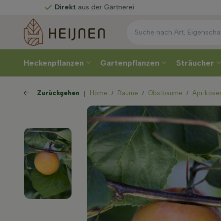
Direkt
aus der Gärtnerei
Heckenpflanzen
Gartenpflanzen
Sträucher
Zurückgehen
Home
Bäume
Obstbäume
Aprikos