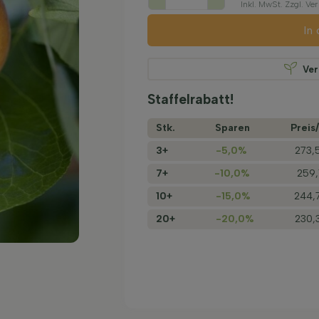
Inkl. MwSt. Zzgl. V
In
Ve
Staffelrabatt!
Stk.
Sparen
Preis/
3+
-5,0%
273,
7+
-10,0%
259,
10+
-15,0%
244,
20+
-20,0%
230,