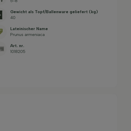
5-8
Gewicht als Topf/Ballenware geliefert (kg)
40
Lateinischer Name
Prunus armeniaca
Art. nr.
1018205