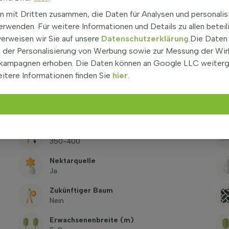
Optionen
n mit Dritten zusammen, die Daten für Analysen und personalis
Großer Garten, kleine Gärten, Parks,
Patio/Garten im Innenhof
rwenden. Für weitere Informationen und Details zu allen beteil
verweisen wir Sie auf unsere
Datenschutzerklärung
.Die Daten
Winterfestigkeit
der Personalisierung von Werbung sowie zur Messung der Wi
-9,4°C / -3,9°C, USDA zone 8b/9a
kampagnen erhoben. Die Daten können an Google LLC weiter
Höhe des Stamms (cm)
itere Informationen finden Sie
hier
.
180
Dornen / Stacheln
Nein
Pflanzenhöhe bei Lieferung (ohne Wurzeln)
350-400
Nektarquelle
Ja
Zukünftiger Baum
Nein
Erwachsenenbreite (m)