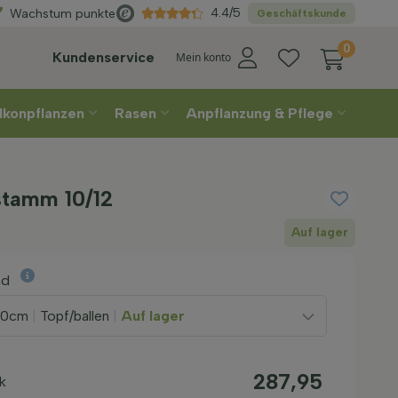
Wählen
Sie Ihre Lieferwoche
4.4/5
Wachstum punkte
Geschäftskunde
0
Kundenservice
Mein konto
lkonpflanzen
Rasen
Anpflanzung & Pflege
stamm 10/12
Auf lager
nd
00cm
|
Topf/ballen
|
Auf lager
287,95
k