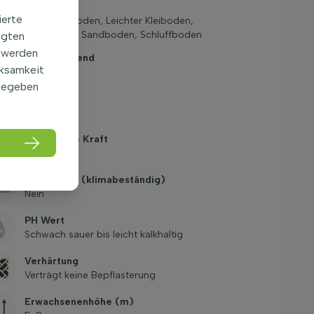
Bodenart
ierte
Lehmiger Boden, Leichter Kleiboden,
Lössboden, Sandboden, Schluffboden
igten
 werden
Fruchttragend
rksamkeit
Ja
gegeben
Immergrün
Nein
Wachsende Kraft
Mäßig
Klimabaum (klimabeständig)
Nein
PH Wert
Schwach sauer bis leicht kalkhaltig
Verhärtung
Verträgt keine Bepflasterung
Erwachsenenhöhe (m)