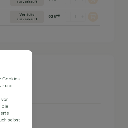
ausverkauft
Vorläufig
-
+
95
935
ausverkauft
ir Cookies
ir und
n von
 die
ierte
Blütezeit
uch selbst
Mai