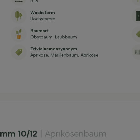
5-8
Wuchsform
Hochstamm
Baumart
Obstbaum, Laubbaum
Trivialnamensynonym
Aprikose, Marillenbaum, Abrikose
amm 10/12
| Aprikosenbaum