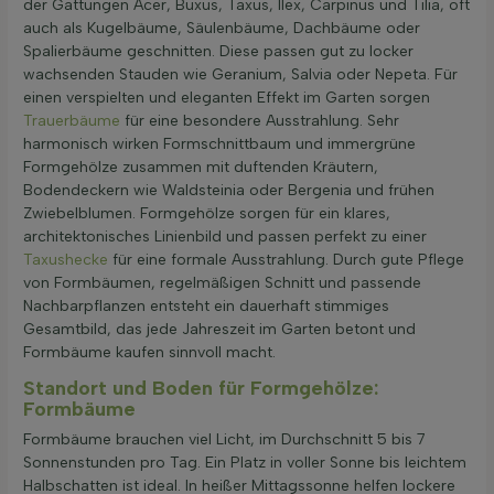
der Gattungen Acer, Buxus, Taxus, Ilex, Carpinus und Tilia, oft
auch als Kugelbäume, Säulenbäume, Dachbäume oder
Spalierbäume geschnitten. Diese passen gut zu locker
wachsenden Stauden wie Geranium, Salvia oder Nepeta. Für
einen verspielten und eleganten Effekt im Garten sorgen
Trauerbäume
für eine besondere Ausstrahlung. Sehr
harmonisch wirken Formschnittbaum und immergrüne
Formgehölze zusammen mit duftenden Kräutern,
Bodendeckern wie Waldsteinia oder Bergenia und frühen
Zwiebelblumen. Formgehölze sorgen für ein klares,
architektonisches Linienbild und passen perfekt zu einer
Taxushecke
für eine formale Ausstrahlung. Durch gute Pflege
von Formbäumen, regelmäßigen Schnitt und passende
Nachbarpflanzen entsteht ein dauerhaft stimmiges
Gesamtbild, das jede Jahreszeit im Garten betont und
Formbäume kaufen sinnvoll macht.
Standort und Boden für Formgehölze:
Formbäume
Formbäume brauchen viel Licht, im Durchschnitt 5 bis 7
Sonnenstunden pro Tag. Ein Platz in voller Sonne bis leichtem
Halbschatten ist ideal. In heißer Mittagssonne helfen lockere