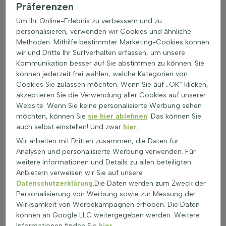
Präferenzen
Juni, Designerbäume vital zu halten.
Wässern: Regelmäßige Bewässerung hält den Boden
Um Ihr Online-Erlebnis zu verbessern und zu
leicht feucht, besonders bei jungen Pflanzen oder
personalisieren, verwenden wir Cookies und ähnliche
Formbäume pflanzen im Frühjahr. Die Erdoberfläche darf
Methoden. Mithilfe bestimmter Marketing-Cookies können
nicht völlig austrocknen, aber auch nicht vernässen.
wir und Dritte Ihr Surfverhalten erfassen, um unsere
Winter: In rauen Lagen schützt eine Schicht Mulch den
Kommunikation besser auf Sie abstimmen zu können. Sie
Wurzelbereich. Empfindliche moderne Formbäume
können jederzeit frei wählen, welche Kategorien von
erhalten bei starkem Frost einen leichten Kronenschutz
Cookies Sie zulassen möchten. Wenn Sie auf „OK“ klicken,
aus Vlies.
akzeptieren Sie die Verwendung aller Cookies auf unserer
Umpflanzen: Beim Verpflanzen im Frühling oder Herbst
Website. Wenn Sie keine personalisierte Werbung sehen
sorgt reichliches Angießen für guten Bodenschluss.
möchten, können Sie
sie hier ablehnen
. Das können Sie
Danach sind gleichmäßige Feuchte und ein vorsichtiger
auch selbst einstellen! Und zwar
hier
.
Schnitt wichtig, damit sich Formschnittbäume am neuen
Wir arbeiten mit Dritten zusammen, die Daten für
Standort gut einwurzeln.
Analysen und personalisierte Werbung verwenden. Für
weitere Informationen und Details zu allen beteiligten
Anbietern verweisen wir Sie auf unsere
Der Zierwert von Formbäumen
Datenschutzerklärung
.Die Daten werden zum Zweck der
Formbäume bringen klare Linien und Ruhe in jeden Garten.
Personalisierung von Werbung sowie zur Messung der
Der strenge Formschnitt lenkt den Blick und schafft eine feste
Wirksamkeit von Werbekampagnen erhoben. Die Daten
Struktur, die das ganze Jahr sichtbar bleibt. Jede Krone, ob
können an Google LLC weitergegeben werden. Weitere
rund, eckig oder als Dach, wirkt wie ein lebendiges
Informationen finden Sie
hier
.