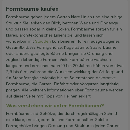
Formbäume kaufen
Formbäume geben jedem Garten klare Linien und eine ruhige
Struktur. Sie lenken den Blick, betonen Wege und Eingänge
und passen sogar in kleine Ecken. Formbäume sorgen für ein
klares, architektonisches Linienspiel und lassen sich
wunderbar mit
Stauden
kombinieren, für ein ausgewogenes
Gesamtbild. Als Formgehölze, Kugelbäume, Spalierbäume
oder andere gepflegte Bäume bringen sie Ordnung und
zugleich lebendige Formen. Viele Formbäume wachsen
langsam und erreichen nach 10 bis 20 Jahren Höhen von etwa
2,5 bis 6 m, während die Wurzelentwicklung der Art folgt und
für Standfestigkeit wichtig bleibt. So entstehen dekorative
Formbäume, die Garten, Einfahrt oder Vorgarten langfristig
prägen. Alle weiteren Informationen über Formbäume werden
auf dieser Seite mit Tipps von Heijnen erklärt.
Was verstehen wir unter Formbäumen?
Formbäume sind Gehölze, die durch regelmäßigen Schnitt
eine klare, meist geometrische Form behalten. Solche
Formgehölze bringen Ordnung und Struktur in jeden Garten