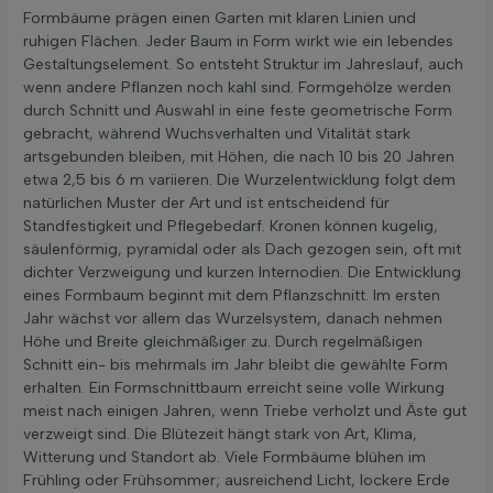
Formbäume prägen einen Garten mit klaren Linien und
ruhigen Flächen. Jeder Baum in Form wirkt wie ein lebendes
Gestaltungselement. So entsteht Struktur im Jahreslauf, auch
wenn andere Pflanzen noch kahl sind. Formgehölze werden
durch Schnitt und Auswahl in eine feste geometrische Form
gebracht, während Wuchsverhalten und Vitalität stark
artsgebunden bleiben, mit Höhen, die nach 10 bis 20 Jahren
etwa 2,5 bis 6 m variieren. Die Wurzelentwicklung folgt dem
natürlichen Muster der Art und ist entscheidend für
Standfestigkeit und Pflegebedarf. Kronen können kugelig,
säulenförmig, pyramidal oder als Dach gezogen sein, oft mit
dichter Verzweigung und kurzen Internodien. Die Entwicklung
eines Formbaum beginnt mit dem Pflanzschnitt. Im ersten
Jahr wächst vor allem das Wurzelsystem, danach nehmen
Höhe und Breite gleichmäßiger zu. Durch regelmäßigen
Schnitt ein- bis mehrmals im Jahr bleibt die gewählte Form
erhalten. Ein Formschnittbaum erreicht seine volle Wirkung
meist nach einigen Jahren, wenn Triebe verholzt und Äste gut
verzweigt sind. Die Blütezeit hängt stark von Art, Klima,
Witterung und Standort ab. Viele Formbäume blühen im
Frühling oder Frühsommer; ausreichend Licht, lockere Erde