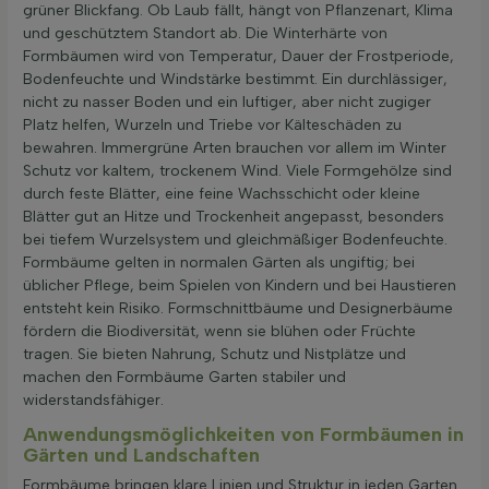
grüner Blickfang. Ob Laub fällt, hängt von Pflanzenart, Klima
und geschütztem Standort ab. Die Winterhärte von
Formbäumen wird von Temperatur, Dauer der Frostperiode,
Bodenfeuchte und Windstärke bestimmt. Ein durchlässiger,
nicht zu nasser Boden und ein luftiger, aber nicht zugiger
Platz helfen, Wurzeln und Triebe vor Kälteschäden zu
bewahren. Immergrüne Arten brauchen vor allem im Winter
Schutz vor kaltem, trockenem Wind. Viele Formgehölze sind
durch feste Blätter, eine feine Wachsschicht oder kleine
Blätter gut an Hitze und Trockenheit angepasst, besonders
bei tiefem Wurzelsystem und gleichmäßiger Bodenfeuchte.
Formbäume gelten in normalen Gärten als ungiftig; bei
üblicher Pflege, beim Spielen von Kindern und bei Haustieren
entsteht kein Risiko. Formschnittbäume und Designerbäume
fördern die Biodiversität, wenn sie blühen oder Früchte
tragen. Sie bieten Nahrung, Schutz und Nistplätze und
machen den Formbäume Garten stabiler und
widerstandsfähiger.
Anwendungsmöglichkeiten von Formbäumen in
Gärten und Landschaften
Formbäume bringen klare Linien und Struktur in jeden Garten.