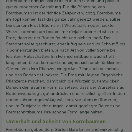
Formbäume bringen klare Linien in den Garten und passen
gut zu moderner Gestaltung. Für die Pflanzung von
Formbäumen ist der richtige Zeitpunkt wichtig. Formbäume
im Topf können fast das ganze Jahr gesetzt werden, außer
bei starkem Frost. Bäume mit Wurzelballen oder nackter
Wurzel kommen am besten im Frühjahr oder Herbst in die
Erde, dann ist der Boden feucht und nicht zu heiß. Der
Standort sollte geschützt, aber luftig sein und im Schnitt 5 bis
7 Sonnenstunden bieten, je nach Art von voller Sonne bis
leichtem Halbschatten. Ein Formschnittbaum wächst oft
langsamer, bleibt kompakt und eignet sich auch für kleinere
Gärten. Vor dem Pflanzen ein großes Pflanzloch ausheben
und den Boden tief lockern. Die Erde mit Heijnen Organische
Pflanzerde mischen, damit sich die Wurzeln gut entwickeln.
Danach den Baum in Form so setzen, dass der Wurzelhals auf
Bodenniveau liegt, gut andrücken und reichlich gießen. In den
ersten Jahren regelmäßig wässern, vor allem im Sommer,
und im Frühjahr leicht düngen, damit gepflegte Bäume und
Formschnittbäume ihre schöne Form lange halten.
Unterhalt und Schnitt von Formbäumen
Formbäume geben dem Garten klare Linien und wirken ruhig