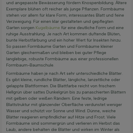
und angepasste Bewässerung fördern Knospenbildung. Ältere
Exemplare blühen oft reicher als junge Pflanzen. Formbäume
stehen vor allem für klare Form, interessantes Blatt und feine
Verzweigung. Für einen klar gestalteten und gepflegten
Garten sorgen
Kugelbäume
für eine deutliche Form und eine
ruhige Ausstrahlung. Je nach Art kommen duftende Blüten,
bunte Herbstfärbung und ein hoher Wert für Insekten hinzu.
So passen Formbäume Garten und Formbäume kleiner
Garten gleichermaßen und bleiben bei guter Pflege
langlebige, robuste Formbäume aus einer professionellen
Formbaum-Baumschule.
Formbäume haben je nach Art sehr unterschiedliche Blätter.
Es gibt kleine, rundliche Blätter, längliche, lanzettliche oder
gelappte Blattformen. Die Blattfarbe reicht von frischem
Hellgrün über sattes Dunkelgrün bis zu panaschierten Blättern
mit gelben oder weißen Rändern. Eine feste, ledrige
Blattstruktur mit glänzender Oberfläche verdunstet weniger
Wasser und schützt vor Sonne und Wind. Dünne, weiche
Blätter reagieren empfindlicher auf Hitze und Frost. Viele
Formbäume sind sommergrün und verlieren im Herbst das
Laub, andere behalten die Blätter und wirken im Winter als