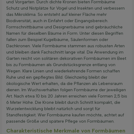
und Vorgarten. Durch dichte Kronen bieten Formbäume
Schutz und Nistplätze für Vögel und Insekten und verbessern
das Mikroklima. So entsteht auf kleiner Fläche mehr
Biodiversität, auch in Einfahrt oder Eingangsbereich.
Formschnittbäume und Designerbäume sind gebräuchliche
Namen für dieselben Bäume in Form. Unter diesen Begriffen
fallen zum Beispiel Kugelbäume, Säulenformen oder
Dachkronen. Viele Formbäume stammen aus robusten Arten
und bleiben dank Fachschnitt lange vital. Die Anwendung im
Garten reicht von solitären dekorativen Formbäumen im Beet
bis zu Formbäumen als Grundstücksgrenze entlang von
Wegen. Klare Linien und wiederkehrende Formen schaffen
Ruhe und ein gepflegtes Bild. Gleichzeitig bleibt der
ökologische Wert erhalten, da die Pflanzen als Lebensraum
dienen. Im Wuchsverhalten folgen Formbäume der jeweiligen
Art. Nach etwa 10 bis 20 Jahren erreichen viele Formen 2,5 bis
6 Meter Höhe. Die Krone bleibt durch Schnitt kompakt, die
Wurzelentwicklung bleibt natürlich und sorgt für
Standfestigkeit. Wer Formbäume kaufen möchte, achtet auf
passende Größe und spätere Pflege von Formbäumen.
Charakteristische Merkmale von Formbäumen