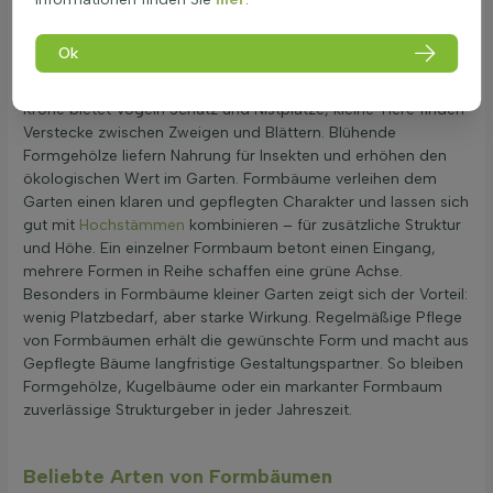
Gestaltungselement. Blätter bilden dabei dichte Flächen, die
Licht weich filtern und interessante Schattenspiele erzeugen.
Ok
Viele Arten tragen frisches grünes Laub, das im Herbst eine
warme Färbung von Gelb bis Rot annehmen kann. Die dichte
Krone bietet Vögeln Schutz und Nistplätze, kleine Tiere finden
Verstecke zwischen Zweigen und Blättern. Blühende
Formgehölze liefern Nahrung für Insekten und erhöhen den
ökologischen Wert im Garten. Formbäume verleihen dem
Garten einen klaren und gepflegten Charakter und lassen sich
gut mit
Hochstämmen
kombinieren – für zusätzliche Struktur
und Höhe. Ein einzelner Formbaum betont einen Eingang,
mehrere Formen in Reihe schaffen eine grüne Achse.
Besonders in Formbäume kleiner Garten zeigt sich der Vorteil:
wenig Platzbedarf, aber starke Wirkung. Regelmäßige Pflege
von Formbäumen erhält die gewünschte Form und macht aus
Gepflegte Bäume langfristige Gestaltungspartner. So bleiben
Formgehölze, Kugelbäume oder ein markanter Formbaum
zuverlässige Strukturgeber in jeder Jahreszeit.
Beliebte Arten von Formbäumen