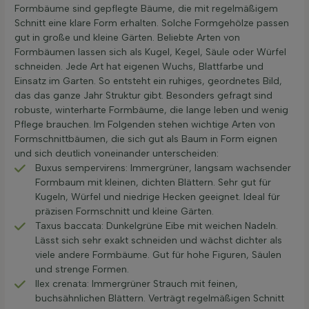
Formbäume sind gepflegte Bäume, die mit regelmäßigem
Schnitt eine klare Form erhalten. Solche Formgehölze passen
gut in große und kleine Gärten. Beliebte Arten von
Formbäumen lassen sich als Kugel, Kegel, Säule oder Würfel
schneiden. Jede Art hat eigenen Wuchs, Blattfarbe und
Einsatz im Garten. So entsteht ein ruhiges, geordnetes Bild,
das das ganze Jahr Struktur gibt. Besonders gefragt sind
robuste, winterharte Formbäume, die lange leben und wenig
Pflege brauchen. Im Folgenden stehen wichtige Arten von
Formschnittbäumen, die sich gut als Baum in Form eignen
und sich deutlich voneinander unterscheiden:
Buxus sempervirens: Immergrüner, langsam wachsender
Formbaum mit kleinen, dichten Blättern. Sehr gut für
Kugeln, Würfel und niedrige Hecken geeignet. Ideal für
präzisen Formschnitt und kleine Gärten.
Taxus baccata: Dunkelgrüne Eibe mit weichen Nadeln.
Lässt sich sehr exakt schneiden und wächst dichter als
viele andere Formbäume. Gut für hohe Figuren, Säulen
und strenge Formen.
Ilex crenata: Immergrüner Strauch mit feinen,
buchsähnlichen Blättern. Verträgt regelmäßigen Schnitt