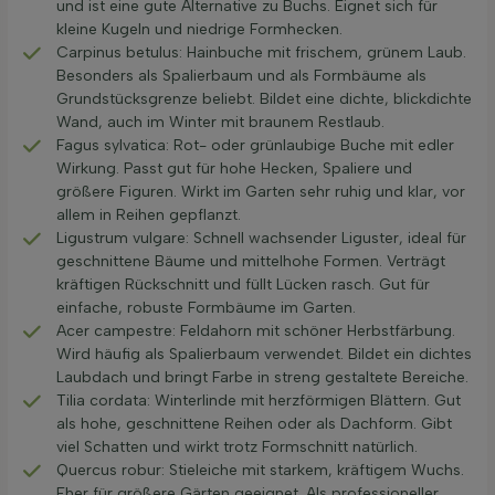
und ist eine gute Alternative zu Buchs. Eignet sich für
kleine Kugeln und niedrige Formhecken.
Carpinus betulus: Hainbuche mit frischem, grünem Laub.
Besonders als Spalierbaum und als Formbäume als
Grundstücksgrenze beliebt. Bildet eine dichte, blickdichte
Wand, auch im Winter mit braunem Restlaub.
Fagus sylvatica: Rot- oder grünlaubige Buche mit edler
Wirkung. Passt gut für hohe Hecken, Spaliere und
größere Figuren. Wirkt im Garten sehr ruhig und klar, vor
allem in Reihen gepflanzt.
Ligustrum vulgare: Schnell wachsender Liguster, ideal für
geschnittene Bäume und mittelhohe Formen. Verträgt
kräftigen Rückschnitt und füllt Lücken rasch. Gut für
einfache, robuste Formbäume im Garten.
Acer campestre: Feldahorn mit schöner Herbstfärbung.
Wird häufig als Spalierbaum verwendet. Bildet ein dichtes
Laubdach und bringt Farbe in streng gestaltete Bereiche.
Tilia cordata: Winterlinde mit herzförmigen Blättern. Gut
als hohe, geschnittene Reihen oder als Dachform. Gibt
viel Schatten und wirkt trotz Formschnitt natürlich.
Quercus robur: Stieleiche mit starkem, kräftigem Wuchs.
Eher für größere Gärten geeignet. Als professioneller