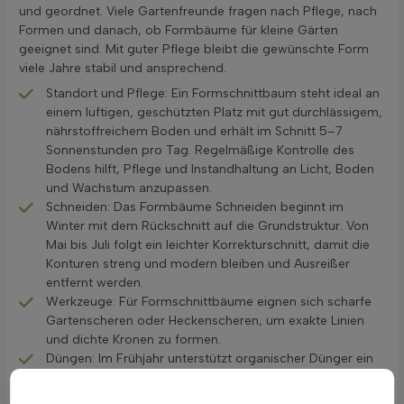
und geordnet. Viele Gartenfreunde fragen nach Pflege, nach
Formen und danach, ob Formbäume für kleine Gärten
geeignet sind. Mit guter Pflege bleibt die gewünschte Form
viele Jahre stabil und ansprechend.
Standort und Pflege: Ein Formschnittbaum steht ideal an
einem luftigen, geschützten Platz mit gut durchlässigem,
nährstoffreichem Boden und erhält im Schnitt 5–7
Sonnenstunden pro Tag. Regelmäßige Kontrolle des
Bodens hilft, Pflege und Instandhaltung an Licht, Boden
und Wachstum anzupassen.
Schneiden: Das Formbäume Schneiden beginnt im
Winter mit dem Rückschnitt auf die Grundstruktur. Von
Mai bis Juli folgt ein leichter Korrekturschnitt, damit die
Konturen streng und modern bleiben und Ausreißer
entfernt werden.
Werkzeuge: Für Formschnittbäume eignen sich scharfe
Gartenscheren oder Heckenscheren, um exakte Linien
und dichte Kronen zu formen.
Düngen: Im Frühjahr unterstützt organischer Dünger ein
gleichmäßiges Wachstum. Bei starkem Schnitt oder
magerem Boden hilft eine zweite, leichte Düngung im