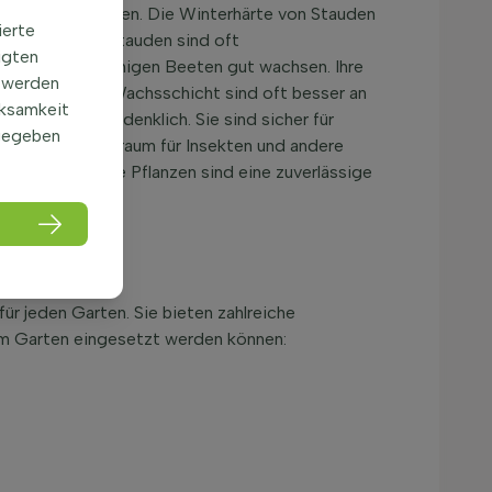
n, ihr Laub behalten. Die Winterhärte von Stauden
ierte
gen. Robuste Stauden sind oft
igten
d können in sonnigen Beeten gut wachsen. Ihre
 werden
er schützenden Wachsschicht sind oft besser an
rksamkeit
m Garten unbedenklich. Sie sind sicher für
gegeben
rung und Lebensraum für Insekten und andere
. Überdauernde Pflanzen sind eine zuverlässige
ür jeden Garten. Sie bieten zahlreiche
 im Garten eingesetzt werden können: