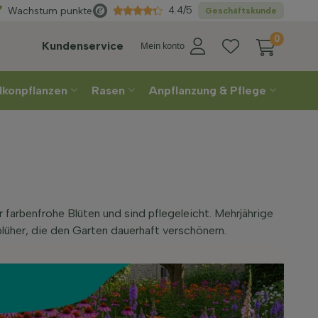
Direkt
aus der Gärtnerei
4.4/5
Wachstum punkte
Geschäftskunde
0
Kundenservice
Mein konto
lkonpflanzen
Rasen
Anpflanzung & Pflege
r farbenfrohe Blüten und sind pflegeleicht. Mehrjährige
lüher, die den Garten dauerhaft verschönern.