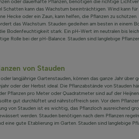
nzen oder dauerhafte Pflanzen, benötigen die richtige Lichtve
el Schatten kann das Wachstum beeinträchtigen. Wind kann für 
ine Hecke oder ein Zaun, kann helfen, die Pflanzen zu schützen.
ördert das Wachstum. Stauden gedeihen am besten in einem Bod
e Bodenfeuchtigkeit stark. Ein pH-Wert im neutralen bis leicht
ge Rolle bei der pH-Balance. Stauden sind langlebige Pflanzen,
lanzen von Stauden
oder langjährige Gartenstauden, können das ganze Jahr über ge
ühjahr oder der Herbst ideal. Die Pflanzabstände von Stauden h
der Pflanzen pro Meter oder Quadratmeter sind auf der Heijnen
lte gut durchlüftet und nährstoffreich sein. Vor dem Pflanzen 
ung von Stauden ist es wichtig, das Pflanzloch ausreichend gr
gewässert werden. Stauden benötigen nach dem Pflanzen rege
ine gute Etablierung im Garten. Stauden sind langlebige Pflan