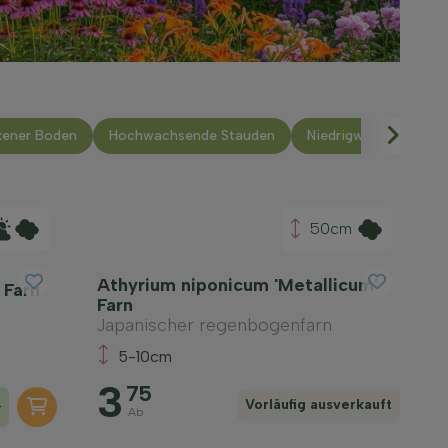
kener Boden
Hochwachsende Stauden
Niedrigwachsende St
50cm
Athyrium niponicum 'Metallicum'
 Farn
Farn
Japanischer regenbogenfarn
5-10cm
3
75
+
Vorläufig ausverkauft
Ab