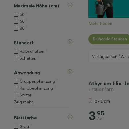
Maximale Höhe (cm)
1
50
1
60
Mehr Lesen
1
80
Blühende Stauden
Standort
2
Halbschatten
3
Schatten
Anwendung
3
Gruppenpflanzung
Athyrium filix-f
3
Randbepflanzung
Frauenfarn
1
Solitär
5-10cm
Zeig mehr
3
95
Blattfarbe
Ab
2
Grau