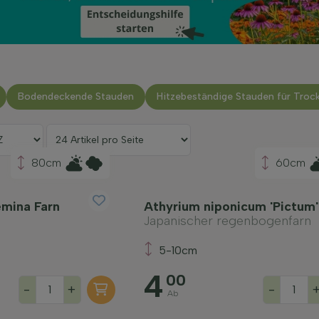
Bodendeckende Stauden
Hitzebeständige Stauden für Troc
80cm
60cm
emina Farn
Athyrium niponicum 'Pictum'
Japanischer regenbogenfarn
5-10cm
4
00
-
+
-
Ab