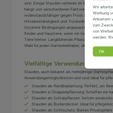
sein. Einige Stauden verlieren im Winter ihre Blä
Wir arbeite
hängt von verschiedenen Faktoren ab, wie der T
Werbung ve
widerstandsfähiger gegen Frost und können auch 
Anbietern 
Hitzebeständigkeit und Trockenheitstoleranz var
zum Zweck 
trockene Bedingungen angepasst. In Bezug auf di
von Werbe
Kinder und Haustiere, wenn sie richtig gehandhab
werden. We
Tiere bieten. Langblühende Pflanzen unterstütze
Wahl für jeden Gartenliebhaber, der langlebige St
Ok
Vielfältige Verwendung im Gart
Stauden, auch bekannt als mehrjährige Gartenpfla
Anwendungsmöglichkeiten und sind ideal für pfle
Stauden als Randbeplantung: Perfekt, um Beet
Stauden in Gruppenpflanzung: Schaffen ein ha
Stauden als Solitärpflanzen: Setzen eindruck
Stauden als Bodendecker: Ideal für pflegelei
Stauden als Sichtschutz: Bieten Privatsphäre