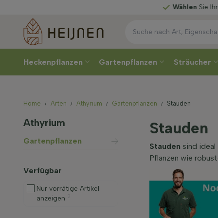
Wählen
Sie Ihre Lieferwoche
Heckenpflanzen
Gartenpflanzen
Sträucher
Home
Arten
Athyrium
Gartenpflanzen
Stauden
Athyrium
Stauden
Gartenpflanzen
Stauden
sind ideal 
Pflanzen wie robust
Verfügbar
Nur vorrätige Artikel
2
anzeigen