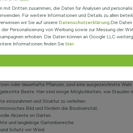
tter, während andere, wie die winterharten mehrjährigen Pflanze
n mit Dritten zusammen, die Daten für Analysen und personalis
emperatur, der Dauer der Frostperiode und den Bodenbedingun
rwenden. Für weitere Informationen und Details zu allen beteil
in windigen Lagen gedeihen. Stauden sind oft pflegeleicht un
verweisen wir Sie auf unsere
Datenschutzerklärung
.Die Daten
iieren je nach Art. Pflanzen mit tiefem Wurzelsystem oder ein
der Personalisierung von Werbung sowie zur Messung der Wi
e Giftigkeit sind die meisten Stauden bei normalem Gebrauch i
kampagnen erhoben. Die Daten können an Google LLC weiter
t werden. Stauden tragen zur Biodiversität bei, indem sie Nah
itere Informationen finden Sie
hier
.
n die Bestäuber und fördern ein gesundes Ökosystem im Garten
auden sucht.
en
nzen oder dauerhafte Pflanzen, sind eine ausgezeichnete Wahl f
geleichte Beete. Hier sind einige Möglichkeiten, wie Stauden
e einzurahmen und Struktur zu verleihen.
rmonisches Bild und fördern die Biodiversität.
svolle Akzente im Garten.
chte und langlebige Gartenbereiche.
 und Schutz vor Wind.