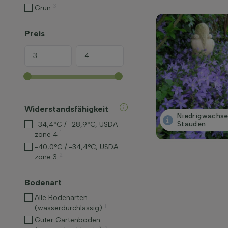
3
Grün
Preis
Widerstandsfähigkeit
Niedrigwachs
Stauden
-34,4°C / -28,9°C, USDA
1
zone 4
-40,0°C / -34,4°C, USDA
2
zone 3
Bodenart
Alle Bodenarten
1
(wasserdurchlässig)
Guter Gartenboden