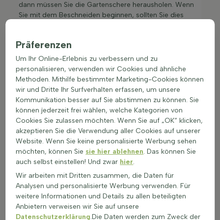
dann müssen Sie die Gartenschere herausholen. Wenn
Sie mit dem Beschneiden beginnen, sollten Sie dies
nach der Blütezeit tun. Auf diese Weise haben Sie im
nächsten Jahr wieder duftende Blüten.
Präferenzen
5 gute Gründe, Osmanthus Burkwoodii zu
Um Ihr Online-Erlebnis zu verbessern und zu
kaufen
personalisieren, verwenden wir Cookies und ähnliche
Dieser Osmanthus Burkwoodii ist winterhart.
Methoden. Mithilfe bestimmter Marketing-Cookies können
Sie produziert weiße Blüten, die einen wunderbaren
wir und Dritte Ihr Surfverhalten erfassen, um unsere
Duft verströmen. Daher ist sie ein Kommen und
Kommunikation besser auf Sie abstimmen zu können. Sie
Gehen für Bienen und andere Insekten.
können jederzeit frei wählen, welche Kategorien von
Sie ist eine einfache Pflanze. Sie wächst und blüht
Cookies Sie zulassen möchten. Wenn Sie auf „OK“ klicken,
fast überall.
akzeptieren Sie die Verwendung aller Cookies auf unserer
Man muss sie nicht unbedingt beschneiden, aber
Website. Wenn Sie keine personalisierte Werbung sehen
wenn man will, kann man es einmal im Jahr tun.
möchten, können Sie
sie hier ablehnen
. Das können Sie
Die Pflanze ist kräftig und hat wenig oder keine
auch selbst einstellen! Und zwar
hier
.
Probleme mit Krankheiten und Schädlingen.
Wir arbeiten mit Dritten zusammen, die Daten für
Ist dies die richtige (Hecken-)Pflanze für Sie? Dann
Analysen und personalisierte Werbung verwenden. Für
bestellen Sie den Osmanthus Burkwoodii am besten
weitere Informationen und Details zu allen beteiligten
gleich.
Anbietern verweisen wir Sie auf unsere
Datenschutzerklärung
.Die Daten werden zum Zweck der