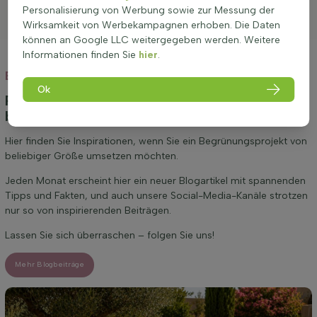
Personalisierung von Werbung sowie zur Messung der
Wirksamkeit von Werbekampagnen erhoben. Die Daten
können an Google LLC weitergegeben werden. Weitere
Informationen finden Sie
hier
.
Blog
Ok
Persönliche Beratung, Inspiration und unsere
besten Tipps!
Hier finden Sie Inspirationen, wenn Sie ein Begrünungsprojekt von
beliebiger Größe umsetzen möchten.
Jeden Monat erscheint hier ein neuer Blogartikel mit spannenden
Tipps und Fakten, und auch unsere Social-Media-Kanäle strotzen
nur so von inspirierenden Beiträgen.
Lassen Sie sich überraschen – folgen Sie uns!
Mehr Blogbeiträge