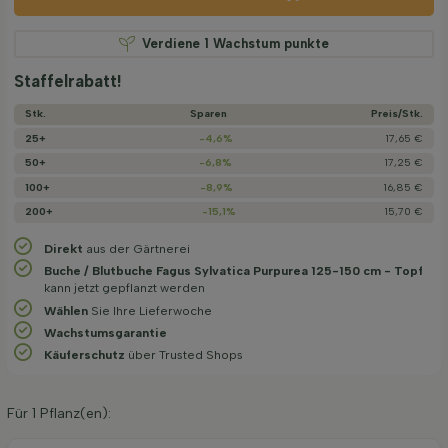
Verdiene
1
Wachstum punkte
Staffelrabatt!
Stk.
Sparen
Preis/­Stk.
25+
-4,6%
17,65 €
50+
-6,8%
17,25 €
100+
-8,9%
16,85 €
200+
-15,1%
15,70 €
Direkt
aus der Gärtnerei
Buche / Blutbuche Fagus Sylvatica Purpurea 125-150 cm - Topf
kann jetzt gepflanzt werden
Wählen
Sie Ihre Lieferwoche
Wachstums­garantie
Käuferschutz
über Trusted Shops
Für
1
Pflanz(en):