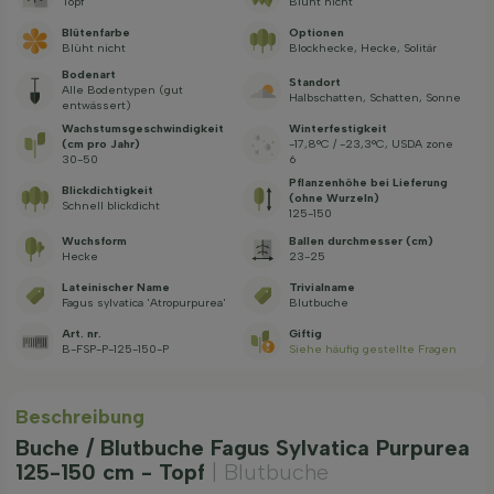
Topf
Blüht nicht
Blütenfarbe
Optionen
Blüht nicht
Blockhecke, Hecke, Solitär
Bodenart
Standort
Alle Bodentypen (gut
Halbschatten, Schatten, Sonne
entwässert)
Wachstums­geschwindig­keit
Winterfestigkeit
(cm pro Jahr)
-17,8°C / -23,3°C, USDA zone
30-50
6
Pflanzenhöhe bei Lieferung
Blickdichtigkeit
(ohne Wurzeln)
Schnell blickdicht
125-150
Wuchsform
Ballen durchmesser (cm)
Hecke
23-25
Lateinischer Name
Trivialname
Fagus sylvatica 'Atropurpurea'
Blutbuche
Art. nr.
Giftig
B-FSP-P-125-150-P
Siehe häufig gestellte Fragen
Beschreibung
Buche / Blutbuche Fagus Sylvatica Purpurea
125-150 cm - Topf
| Blutbuche