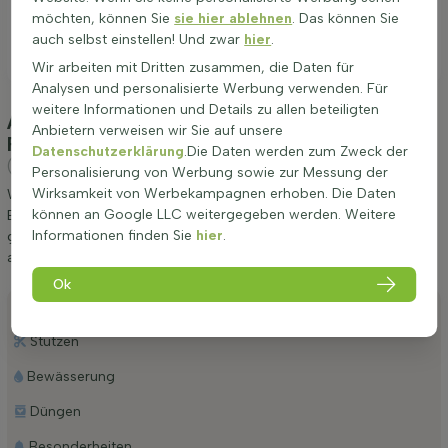
möchten, können Sie
sie hier ablehnen
. Das können Sie
auch selbst einstellen! Und zwar
hier
.
Wir arbeiten mit Dritten zusammen, die Daten für
Analysen und personalisierte Werbung verwenden. Für
weitere Informationen und Details zu allen beteiligten
Anpflanzung und Pflege Buche / Blutbuche
Anbietern verweisen wir Sie auf unsere
Fagus Sylvatica Purpurea 125-150 cm - Topf
Datenschutzerklärung
.Die Daten werden zum Zweck der
(Blutbuche)
Personalisierung von Werbung sowie zur Messung der
Wirksamkeit von Werbekampagnen erhoben. Die Daten
Wir möchten Ihnen einige Tipps zur Anpflanzung und Pflege von
können an Google LLC weitergegeben werden. Weitere
Buche / Blutbuche Fagus Sylvatica Purpurea 125-150 cm - Topf
Informationen finden Sie
hier
.
geben. Wenn Sie diese Tipps befolgen, werden Sie lange Freude
an Blutbuche haben.
Ok
Anpflanzen
Stutzen
Bewässerung
Düngen
Besonderheiten