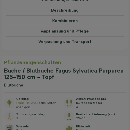
Beschreibung
Kombinieren
Anpflanzung und Pflege
Verpackung und Transport
Pflanzeneigenschaften
Buche / Blutbuche Fagus Sylvatica Purpurea
125-150 cm - Topf
Blutbuche
Gattung
Anzahl Pflanzen pro
Fagus (Buche)
(alle Sorten
laufendem Meter
anzeigen)
4
Stutzen (pro Jahr)
Breite bei Lieferung (cm)
2x
25-35
Wurzeln
Blütezeit