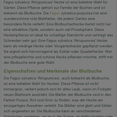
Fagus sylvatica 'Atropunicea' Hecke ist eine beliebte Wahl für
Gärten. Diese Pflanze gehört zur Familie der Buchen und ist
bekannt als Blutbuche. Die
Fagus
sylvatica purpurea hat eine
wunderschöne rote Blattfarbe, die jedem Garten eine
besondere Note verleiht. Eine Blutbuchenhecke bietet nicht nur
eine attraktive Optik, sondern auch viel Privatsphäre. Diese
Heckenpflanze ist ideal für schattige Standorte und verträgt das
Schneiden sehr gut. Eine Fagus sylvatica 'Atropunicea' Hecke
kann als niedrige Hecke oder Vorgartenhecke gepflanzt werden.
Sie eignet sich hervorragend als Solitär oder Quaderhecke. Wer
eine pflegeleichte und schöne Hecke pflanzen möchte, trifft mit
der Blutbuche eine gute Wahl.
Eigenschaften und Merkmale der Blutbuche
Die Fagus sylvatica 'Atropunicea', auch bekannt als Blutbuche,
ist eine beliebte Wahl für Hecken. Diese Pflanze ist nicht
immergrün, verliert jedoch erst ihr altes Laub, wenn im Frühjahr
neues Blattwerk austreibt. Die Blätter der Blutbuche sind in den
Farben Purpur, Rot und Grün zu finden, was der Hecke ein
einzigartiges Aussehen verleiht. Die Blätter sind glatt und fühlen
sich angenehm an. Die Blutbuche kann an verschiedenen
Standorten gedeihen, sei es in der Sonne, im Halbschatten oder