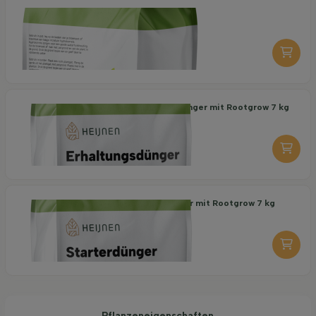
Organische Pflanzerde 40 l
6,95
pro stuk
-
+
Organischer Erhaltungsdünger mit Rootgrow 7 kg
18,95
pro stuk
-
+
Organischer Starterdünger mit Rootgrow 7 kg
19,95
pro stuk
-
+
Pflanzeneigenschaften