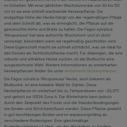
im Schatten. Mit einer jährlichen Wachstumsrate von 30 bis 50
cm ist sie eine schnell wachsende Heckenpflanze. Die
endgültige Höhe der Hecke hängt von der regelmäßigen Pflege
und dem Schnitt ab, was es ermöglicht, die Pflanze auf die
gewünschte Höhe und Breite zu halten. Die Fagus sylvatica
'Atropunicea' hat eine aufrechte Wuchsform und ist dicht
verzweigt, besonders wenn sie regelmäßig geschnitten wird.
Diese Eigenschaft macht sie schnell sichtdicht, was sie ideal für
den Einsatz als Sichtschutzhecke macht. Für diejenigen, die eine
robuste und attraktive Hecke suchen, ist die Blutbuche eine
ausgezeichnete Wahl. Weitere Informationen zu winterharten
Heckenpflanzen finden Sie unter
winterharte Heckenpflanzen
.
Die Fagus sylvatica 'Atropunicea' Hecke, auch bekannt als
Blutbuche, ist eine beliebte Wahl für Gärten. Diese
Heckenpflanze ist winterhart bis zu Temperaturen von -23,3°C
und gehört zur USDA Zone 6. Die Winterhärte kann jedoch
durch den Zeitpunkt des Frosts und die Standortbedingungen
wie Boden und Wind beeinflusst werden. Diese Pflanze gedeiht
in gut durchlässigen Böden und ist anpassungsfähig an
verschiedene Bodentypen. Eine gleichmäßige
Bodenfeuchtigkeit ist ideal, um das Wachstum zu fördern.