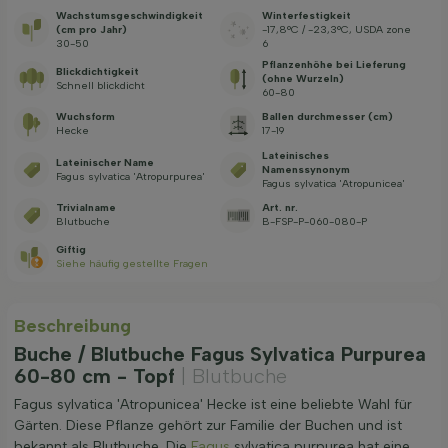
Wachstums­geschwindig­keit
Winterfestigkeit
(cm pro Jahr)
-17,8°C / -23,3°C, USDA zone
30-50
6
Pflanzenhöhe bei Lieferung
Blickdichtigkeit
(ohne Wurzeln)
Schnell blickdicht
60-80
Wuchsform
Ballen durchmesser (cm)
Hecke
17-19
Lateinisches
Lateinischer Name
Namenssynonym
Fagus sylvatica 'Atropurpurea'
Fagus sylvatica 'Atropunicea'
Trivialname
Art. nr.
Blutbuche
B-FSP-P-060-080-P
Giftig
Siehe häufig gestellte Fragen
Beschreibung
Buche / Blutbuche Fagus Sylvatica Purpurea
60-80 cm - Topf
| Blutbuche
Fagus sylvatica 'Atropunicea' Hecke ist eine beliebte Wahl für
Gärten. Diese Pflanze gehört zur Familie der Buchen und ist
bekannt als Blutbuche. Die
Fagus
sylvatica purpurea hat eine