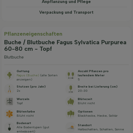
Anpflanzung und Pflege
Verpackung und Transport
Pflanzeneigenschaften
Buche / Blutbuche Fagus Sylvatica Purpurea
60-80 cm - Topf
Blutbuche
Gattung
Anzahl Pflanzen pro
Fagus (Buche)
(alle Sorten
laufendem Meter
anzeigen)
5
Stutzen (pro Jahr)
Breite bei Lieferung (cm)
2x
20-30
Wurzeln
Blütezeit
Topf
Blüht nicht
Blütenfarbe
Optionen
Blüht nicht
Blockhecke, Hecke, Solitär
Bodenart
Standort
Alle Bodentypen (gut
Halbschatten, Schatten, Sonne
entwässert)