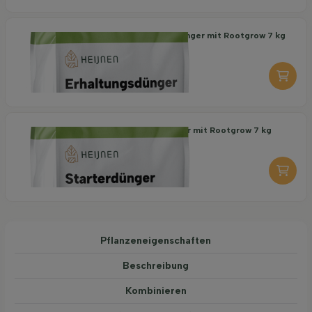
Organischer Erhaltungsdünger mit Rootgrow 7 kg
18,95
pro stuk
-
+
Organischer Starterdünger mit Rootgrow 7 kg
19,95
pro stuk
-
+
Pflanzeneigenschaften
Beschreibung
Kombinieren