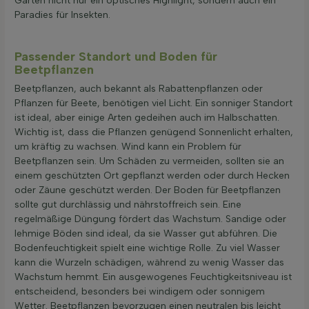
Garten nicht nur ein optisches Highlight, sondern auch ein
Paradies für Insekten.
Passender Standort und Boden für
Beetpflanzen
Beetpflanzen, auch bekannt als Rabattenpflanzen oder
Pflanzen für Beete, benötigen viel Licht. Ein sonniger Standort
ist ideal, aber einige Arten gedeihen auch im Halbschatten.
Wichtig ist, dass die Pflanzen genügend Sonnenlicht erhalten,
um kräftig zu wachsen. Wind kann ein Problem für
Beetpflanzen sein. Um Schäden zu vermeiden, sollten sie an
einem geschützten Ort gepflanzt werden oder durch Hecken
oder Zäune geschützt werden. Der Boden für Beetpflanzen
sollte gut durchlässig und nährstoffreich sein. Eine
regelmäßige Düngung fördert das Wachstum. Sandige oder
lehmige Böden sind ideal, da sie Wasser gut abführen. Die
Bodenfeuchtigkeit spielt eine wichtige Rolle. Zu viel Wasser
kann die Wurzeln schädigen, während zu wenig Wasser das
Wachstum hemmt. Ein ausgewogenes Feuchtigkeitsniveau ist
entscheidend, besonders bei windigem oder sonnigem
Wetter. Beetpflanzen bevorzugen einen neutralen bis leicht