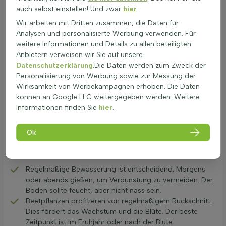
gelockert und mit Kompost angereichert werden, um die
auch selbst einstellen! Und zwar
hier
.
Nährstoffversorgung zu verbessern. Bei der Pflanzung von
Wir arbeiten mit Dritten zusammen, die Daten für
klassischen Beetpflanzen ist es wichtig, das Pflanzloch
Analysen und personalisierte Werbung verwenden. Für
ausreichend groß zu machen. Nach dem Einsetzen der
weitere Informationen und Details zu allen beteiligten
Pflanzen sollte der Boden gut angedrückt und gründlich
Anbietern verweisen wir Sie auf unsere
gewässert werden. Regelmäßiges Gießen ist besonders in
Datenschutzerklärung
.Die Daten werden zum Zweck der
den ersten Wochen wichtig, um die Wurzeln zu unterstützen.
Personalisierung von Werbung sowie zur Messung der
Entdecke
schöne Beetpflanzen
für deinen Garten.
Wirksamkeit von Werbekampagnen erhoben. Die Daten
können an Google LLC weitergegeben werden. Weitere
Informationen finden Sie
hier
.
Pflege für gesunde und farbintensive
Beetpflanze
Ok
Beetpflanzen, auch bekannt als Rabattenpflanzen oder
Pflanzen für Beete, benötigen besondere Pflege, um gesund
und farbenfroh zu bleiben. Hier sind einige wichtige Tipps:
Regelmäßige Bewässerung ist entscheidend. Morgens
oder abends gießen, um Verdunstung zu vermeiden. Der
Boden sollte feucht, aber nicht nass sein.
Beetpflanzen profitieren von regelmäßigem Rückschnitt.
Dies fördert das Wachstum und die Blüte. Der beste
Zeitpunkt ist im Frühjahr oder nach der Blüte.