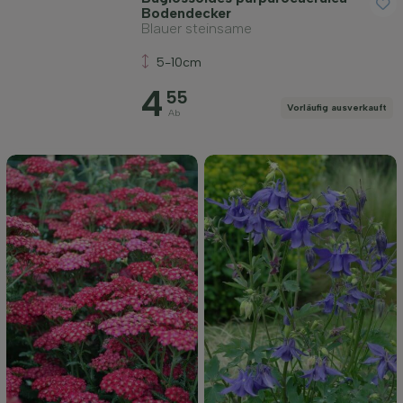
Bodendecker
Blauer steinsame
5-10cm
Filter anwenden
4
55
Vorläufig ausverkauft
Ab