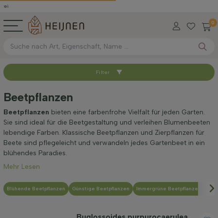
0
Filter
Sortieren nach
Beetpflanzen
Standort
Beetpflanzen
bieten eine farbenfrohe Vielfalt für jeden Garten.
Sie sind ideal für die Beetgestaltung und verleihen Blumenbeeten
lebendige Farben. Klassische Beetpflanzen und Zierpflanzen für
Anwendung
Beete sind pflegeleicht und verwandeln jedes Gartenbeet in ein
blühendes Paradies.
Mehr Lesen
Blütezeit
Blühende Beetpflanzen
Günstige Beetpflanzen
Immergrüne Beetpflanzen
Hoc
Preis
Buglossoides purpurocaerulea