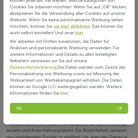
können jederzeit frei wählen, welche Kategorien von
um Platz für neues Wachstum zu schaffen.
Cookies Sie zulassen möchten. Wenn Sie auf „OK“ klicken,
Winterharte Schmetterlingspflanzen benötigen Schutz.
akzeptieren Sie die Verwendung aller Cookies auf unserer
Eine Mulchschicht hilft, die Wurzeln vor Frost zu
Website. Wenn Sie keine personalisierte Werbung sehen
schützen.
möchten, können Sie
sie hier ablehnen
. Das können Sie
Beim Verpflanzen im Frühjahr oder Herbst darauf achten,
auch selbst einstellen! Und zwar
hier
.
dass der Boden gut vorbereitet ist. Nach dem
Verpflanzen gut wässern und regelmäßig pflegen.
Wir arbeiten mit Dritten zusammen, die Daten für
Analysen und personalisierte Werbung verwenden. Für
Schmetterlingspflanzen kaufen ist eine gute Möglichkeit, den
weitere Informationen und Details zu allen beteiligten
Garten in ein Paradies für Schmetterlinge zu verwandeln.
Anbietern verweisen wir Sie auf unsere
Diese Pflanzen sind nicht nur schön, sondern auch wichtig für
Datenschutzerklärung
.Die Daten werden zum Zweck der
die Biodiversität. Sie ziehen Bienen und Schmetterlinge an und
Personalisierung von Werbung sowie zur Messung der
fördern die Artenvielfalt im Garten.
Wirksamkeit von Werbekampagnen erhoben. Die Daten
können an Google LLC weitergegeben werden. Weitere
Informationen finden Sie
hier
.
Der Zierwert flatterfreudiger Pflanzen
Schmetterlingspflanzen sind ein wahrer Schatz für jeden
Ok
Garten. Ihre Blüten sind nicht nur farbenfroh, sondern auch
ein Magnet für Schmetterlinge und andere Insekten. Diese
Pflanzen bieten eine reiche Nektarquelle, die Schmetterlinge
anzieht und ihnen Nahrung bietet. Die Blütenfarben variieren
von leuchtendem Rot bis zu sanftem Lila, was den Garten in