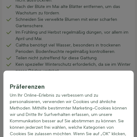
nicht austrocknen.
Nach der Blüte im Mai alte Blätter entfernen, um das
Wachstum zu fördern.
Schneiden Sie verwelkte Blumen mit einer scharfen
Gartenschere.
Im Frühling und Herbst regelmäßig düngen, vor allem im
April und Mai.
Caltha benötigt viel Wasser, besonders in trockenen
Perioden. Bodenfeuchte regelmäßig kontrollieren.
Teilen nicht zutreffend für diese Gattung.
Kein spezieller Winterschutz erforderlich, da sie im Winter
nasse Böden verträgt.
Verpflanzen im Frühherbst bei Bedarf, dabei ausreichend
wässern und neuen Standort anpassen.
Präferenzen
Dieser Feuchtgebietspflanze bietet nicht nur eine einzigartige
Um Ihr Online-Erlebnis zu verbessern und zu
Blüte im Frühling, sondern auch eine wichtige Nahrungsquelle
personalisieren, verwenden wir Cookies und ähnliche
für Bienen und Amphibien. Wer eine Caltha kaufen möchte,
Methoden. Mithilfe bestimmter Marketing-Cookies können
setzt auf eine zuverlässige und pflegeleichte Wasserblüher.
wir und Dritte Ihr Surfverhalten erfassen, um unsere
Kommunikation besser auf Sie abstimmen zu können. Sie
Strahlende Akzente im Wasser- und
können jederzeit frei wählen, welche Kategorien von
Sumpfgarten
Cookies Sie zulassen möchten. Wenn Sie auf „OK“ klicken,