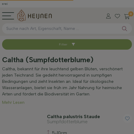
0
Filter
Sortieren nach
Caltha (Sumpfdotterblume)
Standort
Caltha, bekannt für ihre leuchtend gelben Blüten, verschönert
jeden Teichrand. Sie gedeiht hervorragend in sumpfigen
Bedingungen und zieht Insekten an. Ideal für ökologische
Anwendung
Wasseranlagen, bietet sie früh im Jahr Nahrung für heimische
Arten und fördert die Biodiversität im Garten.
Mehr Lesen
Blütezeit
Caltha palustris Staude
Sumpfdotterblume
Preis
5-10cm