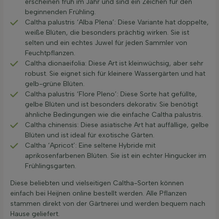
erscheinen früh im Jahr und sind ein Zeichen für den
beginnenden Frühling.
Caltha palustris ‘Alba Plena’: Diese Variante hat doppelte,
weiße Blüten, die besonders prächtig wirken. Sie ist
selten und ein echtes Juwel für jeden Sammler von
Feuchtpflanzen.
Caltha dionaeifolia: Diese Art ist kleinwüchsig, aber sehr
robust. Sie eignet sich für kleinere Wassergärten und hat
gelb-grüne Blüten.
Caltha palustris ‘Flore Pleno’: Diese Sorte hat gefüllte,
gelbe Blüten und ist besonders dekorativ. Sie benötigt
ähnliche Bedingungen wie die einfache Caltha palustris.
Caltha chinensis: Diese asiatische Art hat auffällige, gelbe
Blüten und ist ideal für exotische Gärten.
Caltha ‘Apricot’: Eine seltene Hybride mit
aprikosenfarbenen Blüten. Sie ist ein echter Hingucker im
Frühlingsgarten.
Diese beliebten und vielseitigen Caltha-Sorten können
einfach bei Heijnen online bestellt werden. Alle Pflanzen
stammen direkt von der Gärtnerei und werden bequem nach
Hause geliefert.