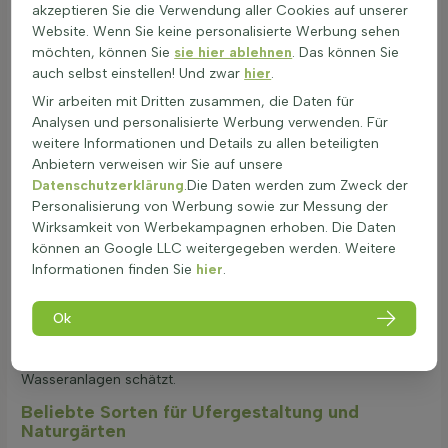
Caltha ist eine bemerkenswerte Pflanze, die mit ihren gelben,
akzeptieren Sie die Verwendung aller Cookies auf unserer
butterblumenähnlichen Blüten im Frühling beeindruckt. Die
Website. Wenn Sie keine personalisierte Werbung sehen
Sumpfdotterblume ist besonders wertvoll für Amphibien und
möchten, können Sie
sie hier ablehnen
. Das können Sie
Insekten, die sich von ihrer Schönheit und Nützlichkeit
auch selbst einstellen! Und zwar
hier
.
angezogen fühlen. Die leuchtend gelben Blüten sind ein
Wir arbeiten mit Dritten zusammen, die Daten für
echter Hingucker und bringen Farbe in jeden nassen Bereich.
Analysen und personalisierte Werbung verwenden. Für
Frischgrüne bis mittelgrüne, glänzende Blätter verleihen der
weitere Informationen und Details zu allen beteiligten
Pflanze zusätzlich eine attraktive Optik. Die aufrechte,
Anbietern verweisen wir Sie auf unsere
horstbildende Wuchsform der Wasserstaude macht sie ideal
Datenschutzerklärung
.Die Daten werden zum Zweck der
für die Uferzone, Teichränder oder schattige, feuchte
Personalisierung von Werbung sowie zur Messung der
Bereiche im Garten. Caltha liebt nasse Füße und schmückt
Wirksamkeit von Werbekampagnen erhoben. Die Daten
feuchte Bereiche als
Gartenpflanze für feuchte Böden
. Sie
können an Google LLC weitergegeben werden. Weitere
bietet nicht nur einen ästhetischen Wert, sondern ist auch
Informationen finden Sie
hier
.
ökologisch wertvoll, da sie die Biodiversität im Garten fördert.
Die Sumpfdotterblume ist eine einheimische Wasserpflanze,
die sich in sumpfigen Bedingungen wohlfühlt und als
Ok
Frühblüher eine der ersten Farbtupfer des Jahres bietet. Ein
echter Gewinn für jeden Gartenliebhaber, der ökologische
Wasseranlagen schätzt.
Beliebte Sorten für Ufergestaltung und
Naturgärten