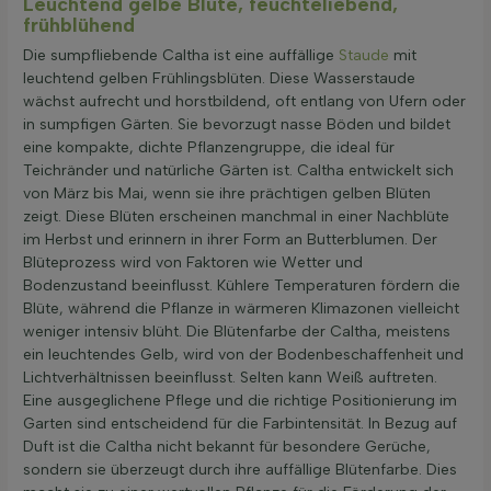
Leuchtend gelbe Blüte, feuchteliebend,
frühblühend
Die sumpfliebende Caltha ist eine auffällige
Staude
mit
leuchtend gelben Frühlingsblüten. Diese Wasserstaude
wächst aufrecht und horstbildend, oft entlang von Ufern oder
in sumpfigen Gärten. Sie bevorzugt nasse Böden und bildet
eine kompakte, dichte Pflanzengruppe, die ideal für
Teichränder und natürliche Gärten ist. Caltha entwickelt sich
von März bis Mai, wenn sie ihre prächtigen gelben Blüten
zeigt. Diese Blüten erscheinen manchmal in einer Nachblüte
im Herbst und erinnern in ihrer Form an Butterblumen. Der
Blüteprozess wird von Faktoren wie Wetter und
Bodenzustand beeinflusst. Kühlere Temperaturen fördern die
Blüte, während die Pflanze in wärmeren Klimazonen vielleicht
weniger intensiv blüht. Die Blütenfarbe der Caltha, meistens
ein leuchtendes Gelb, wird von der Bodenbeschaffenheit und
Lichtverhältnissen beeinflusst. Selten kann Weiß auftreten.
Eine ausgeglichene Pflege und die richtige Positionierung im
Garten sind entscheidend für die Farbintensität. In Bezug auf
Duft ist die Caltha nicht bekannt für besondere Gerüche,
sondern sie überzeugt durch ihre auffällige Blütenfarbe. Dies