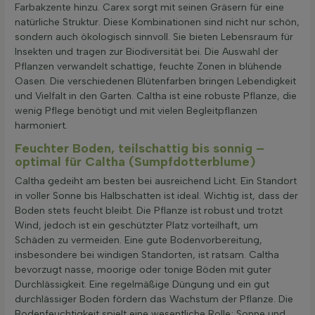
Farbakzente hinzu. Carex sorgt mit seinen Gräsern für eine
natürliche Struktur. Diese Kombinationen sind nicht nur schön,
sondern auch ökologisch sinnvoll. Sie bieten Lebensraum für
Insekten und tragen zur Biodiversität bei. Die Auswahl der
Pflanzen verwandelt schattige, feuchte Zonen in blühende
Oasen. Die verschiedenen Blütenfarben bringen Lebendigkeit
und Vielfalt in den Garten. Caltha ist eine robuste Pflanze, die
wenig Pflege benötigt und mit vielen Begleitpflanzen
harmoniert.
Feuchter Boden, teilschattig bis sonnig –
optimal für Caltha (Sumpfdotterblume)
Caltha gedeiht am besten bei ausreichend Licht. Ein Standort
in voller Sonne bis Halbschatten ist ideal. Wichtig ist, dass der
Boden stets feucht bleibt. Die Pflanze ist robust und trotzt
Wind, jedoch ist ein geschützter Platz vorteilhaft, um
Schäden zu vermeiden. Eine gute Bodenvorbereitung,
insbesondere bei windigen Standorten, ist ratsam. Caltha
bevorzugt nasse, moorige oder tonige Böden mit guter
Durchlässigkeit. Eine regelmäßige Düngung und ein gut
durchlässiger Boden fördern das Wachstum der Pflanze. Die
Bodenfeuchtigkeit spielt eine wesentliche Rolle; Sonne und