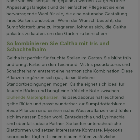
Nähe von Wasserquellen gepflanzt werden. Aufgrund ihrer
Anpassungsfähigkeit und der einfachen Pflege ist sie eine
hervorragende Wahl für alle, die eine naturnahe Gestaltung
ihres Gartens anstreben. Wenn der Wunsch besteht, die
Sumpfdotterblume zu integrieren, lohnt es sich, die Caltha
palustris zu kaufen, um den Garten zu bereichern.
So kombinieren Sie Caltha mit Iris und
Schachtelhalm
Caltha ist perfekt für feuchte Stellen im Garten. Sie blüht früh
und bringt Farbe an den Teichrand. Mit Iris pseudacorus und
Schachtelhalm entsteht eine harmonische Kombination. Diese
Pflanzen ergänzen sich gut, da sie ähnliche
Standortbedingungen mögen. Caltha eignet sich ideal für
feuchte Böden und bringt eine fröhliche Note zwischen
blühende Gartenpflanzen
. Iris pseudacorus hat leuchtend
gelbe Blüten und passt wunderbar zur Sumpfdotterblume.
Beide Pflanzen sind einheimische Wasserpflanzen und fühlen
sich im nassen Boden wohl. Zantedeschia und Lysimachia
sind ebenfalls ideale Partner. Sie bieten unterschiedliche
Blattformen und setzen interessante Kontraste. Myosotis
scorpioides fügt mit seinen blauen Blüten zusätzliche