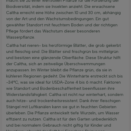
macht sie zu einer wertvollen Pflanze für die Förderung der
Biodiversität, indem sie Insekten anzieht. Die erwachsene
Caltha erreicht eine Höhe zwischen 10 und 30 cm, abhängig
von der Art und den Wachstumsbedingungen. Ein gut
gewählter Standort mit feuchtem Boden und der richtigen
Pflege fördert das Wachstum dieser besonderen
Wasserpflanze.
Caltha hat nieren- bis herzförmige Blätter, die grob gekerbt
und fleischig sind. Die Blätter sind frischgrün bis mittelgrün
und besitzen eine glänzende Oberfläche. Diese Struktur hilft
der Caltha, sich an zeitweilige Überschwemmungen
anzupassen. Im Winter bleibt die Pflanze grün, da sie in
kühleren Regionen gedeiht. Die Winterhärte erstreckt sich bis
-34°C, was sie ideal für USDA-Zone 4 bis 6 macht. Faktoren
wie Standort und Bodenbeschaffenheit beeinflussen ihre
Widerstandsfähigkeit. Caltha ist nicht nur winterhart, sondern
auch hitze- und trockenheitsresistent. Dank ihrer fleischigen
Stängel mit Luftkanälen kann sie gut in feuchten Gebieten
überleben. Die Pflanze entwickelt tiefe Wurzeln, um Wasser
effizient zu nutzen. Caltha ist für den Garten unbedenklich
und bei normalem Gebrauch nicht giftig für Kinder und