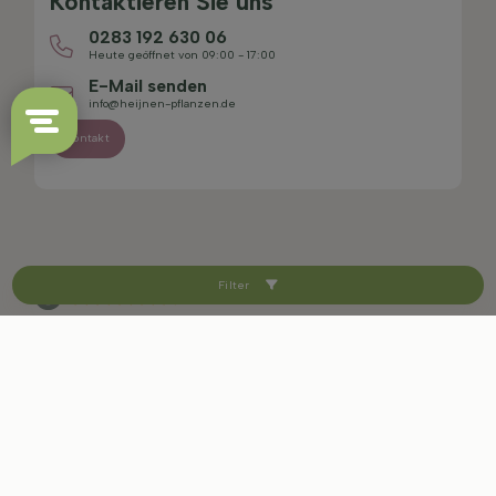
Kontaktieren Sie uns
0283 192 630 06
Heute geöffnet von 09:00 - 17:00
E-Mail senden
info@heijnen-pflanzen.de
Kontakt
Filter
4.4/5
Sitemap
Haftungsausschluss
Datenschutzerklärung
AGB
Impressum
Cookie-Einstellungen