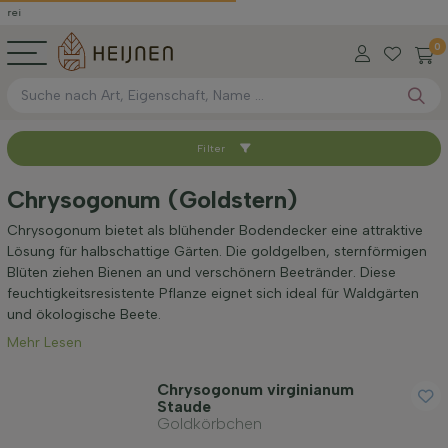
0
Filter
Sortieren nach
Chrysogonum (Goldstern)
Standort
Chrysogonum bietet als blühender Bodendecker eine attraktive
Lösung für halbschattige Gärten. Die goldgelben, sternförmigen
Blüten ziehen Bienen an und verschönern Beetränder. Diese
Anwendung
feuchtigkeitsresistente Pflanze eignet sich ideal für Waldgärten
und ökologische Beete.
Mehr Lesen
Blütezeit
Chrysogonum virginianum
Staude
Preis
Goldkörbchen