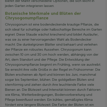
bietet der Markt verschiedene Optionen, die sich leicht in
jeden Garten integrieren lassen.
Botanische Merkmale und Blüten der
Chrysogonumpflanze
Chrysogonum ist eine bodendeckende krautige Pflanze, die
sich ideal für schattige oder halbschattige Bereiche im Garten
eignet. Diese Staude wächst kriechend und bildet Ausläufer,
was sie zu einer hervorragenden Wahl als Bodendecker
macht. Die dunkelgrünen Blätter sind behaart und verleihen
der Pflanze ein robustes Aussehen. Chrysogonum kann
zwischen 10 cm und 30 cm hoch werden, abhängig von der
Art, dem Standort und der Pflege. Die Entwicklung der
Chrysogonumpflanze beginnt im Frühling, wenn sie austreibt.
Sie erreicht ihre volle Größe in der Regel im Frühsommer. Die
Blüten erscheinen ab April und können bis Juni, manchmal
sogar bis September, blühen. Die goldgelben Blüten sind
sternförmig und ziehen durch ihre leuchtende Farbe viele
Bienen an. Die Blütezeit und Intensität können durch Faktoren
wie Klima, Wetterbedingungen, Bodenvorbereitung und
Pflege beeinflusst werden. Ein kühles, gemäßigtes Klima
fördert eine längere Blütezeit. Die Farbe der Blüten ist ein