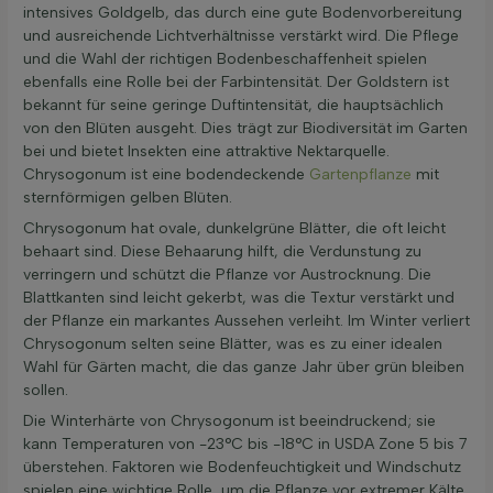
intensives Goldgelb, das durch eine gute Bodenvorbereitung
und ausreichende Lichtverhältnisse verstärkt wird. Die Pflege
und die Wahl der richtigen Bodenbeschaffenheit spielen
ebenfalls eine Rolle bei der Farbintensität. Der Goldstern ist
bekannt für seine geringe Duftintensität, die hauptsächlich
von den Blüten ausgeht. Dies trägt zur Biodiversität im Garten
bei und bietet Insekten eine attraktive Nektarquelle.
Chrysogonum ist eine bodendeckende
Gartenpflanze
mit
sternförmigen gelben Blüten.
Chrysogonum hat ovale, dunkelgrüne Blätter, die oft leicht
behaart sind. Diese Behaarung hilft, die Verdunstung zu
verringern und schützt die Pflanze vor Austrocknung. Die
Blattkanten sind leicht gekerbt, was die Textur verstärkt und
der Pflanze ein markantes Aussehen verleiht. Im Winter verliert
Chrysogonum selten seine Blätter, was es zu einer idealen
Wahl für Gärten macht, die das ganze Jahr über grün bleiben
sollen.
Die Winterhärte von Chrysogonum ist beeindruckend; sie
kann Temperaturen von -23°C bis -18°C in USDA Zone 5 bis 7
überstehen. Faktoren wie Bodenfeuchtigkeit und Windschutz
spielen eine wichtige Rolle, um die Pflanze vor extremer Kälte