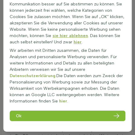
bis teilweisem Schatten. Die Blätter reduzieren die
Kommunikation besser auf Sie abstimmen zu können. Sie
Verdunstung, während sich Wurzelausläufer ausbreiten und
können jederzeit frei wählen, welche Kategorien von
dichte Bestände bilden. Diese Schattenstaude ist gelb
Cookies Sie zulassen möchten. Wenn Sie auf „OK“ klicken,
blühend und wird oft als Gelbes Gänseblümchen bezeichnet.
akzeptieren Sie die Verwendung aller Cookies auf unserer
Website. Wenn Sie keine personalisierte Werbung sehen
Richtige Pflege, Rückschnitt und Düngung von
möchten, können Sie
sie hier ablehnen
. Das können Sie
Chrysogonum
auch selbst einstellen! Und zwar
hier
.
Chrysogonum, auch bekannt als Goldstern, ist eine beliebte
Wir arbeiten mit Dritten zusammen, die Daten für
Bodendeckerpflanze. Die Pflege ist relativ einfach und sie
Analysen und personalisierte Werbung verwenden. Für
blüht vom Frühling bis zum Sommer. Diese gelbe Blühpflanze
weitere Informationen und Details zu allen beteiligten
benötigt regelmäßige Pflege, um optimal zu gedeihen.
Anbietern verweisen wir Sie auf unsere
Chrysogonum benötigt einen humusreichen, feuchten
Datenschutzerklärung
.Die Daten werden zum Zweck der
Boden und bevorzugt Halbschatten.
Personalisierung von Werbung sowie zur Messung der
Die Pflanze sollte regelmäßig gegossen werden,
Wirksamkeit von Werbekampagnen erhoben. Die Daten
besonders bei Trockenheit.
können an Google LLC weitergegeben werden. Weitere
Rückschnitt erfolgt nach der Blüte, um die Form zu
Informationen finden Sie
hier
.
erhalten und tote Blätter zu entfernen.
Verwenden Sie eine scharfe Gartenschere für den
Ok
Rückschnitt.
Leichte Düngung im Frühling fördert das Wachstum;
verwenden Sie einen organischen Dünger.