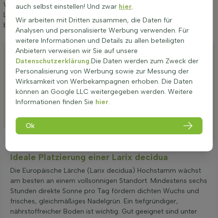
Wir möchten Ihnen einige Tipps zur Anpflanzung und Pflege von
auch selbst einstellen! Und zwar
hier
.
Larix decidua Hochstamm 10/12 geben. Wenn Sie diese Tipps
Wir arbeiten mit Dritten zusammen, die Daten für
befolgen, werden Sie lange Freude an Europäische Lärche haben.
Analysen und personalisierte Werbung verwenden. Für
weitere Informationen und Details zu allen beteiligten
Anpflanzen
Anbietern verweisen wir Sie auf unsere
Datenschutzerklärung
.Die Daten werden zum Zweck der
Stutzen
Personalisierung von Werbung sowie zur Messung der
Wirksamkeit von Werbekampagnen erhoben. Die Daten
Bewässerung
können an Google LLC weitergegeben werden. Weitere
Düngen
Informationen finden Sie
hier
.
Besonderheiten
Ok
Platzierung
Ideale Platzierung einer Larix decidua
Die Europäische Lärche (Larix decidua) Hochstamm wächst
am besten an einem vollsonnigen Standort. Mindestens sechs
Stunden direkte Sonne pro Tag fördern dichten Wuchs und
frisches, gleichmäßiges Nadelgrün. Ein tiefgründiger,
nährstoffreicher Boden ist wichtig. Gut geeignet sind unter