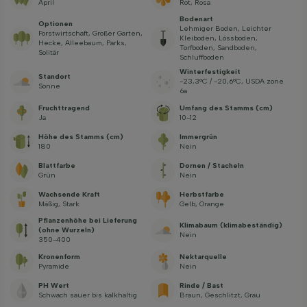
April
Rot, Rosa
Bodenart
Optionen
Lehmiger Boden, Leichter
Forstwirtschaft, Großer Garten,
Kleiboden, Lössboden,
Hecke, Alleebaum, Parks,
Torfboden, Sandboden,
Solitär
Schluffboden
Winterfestigkeit
Standort
-23,3°C / -20,6°C, USDA zone
Sonne
6a
Fruchttragend
Umfang des Stamms (cm)
Ja
10-12
Höhe des Stamms (cm)
Immergrün
180
Nein
Blattfarbe
Dornen / Stacheln
Grün
Nein
Wachsende Kraft
Herbstfarbe
Mäßig, Stark
Gelb, Orange
Pflanzenhöhe bei Lieferung
Klimabaum (klimabeständig)
(ohne Wurzeln)
Nein
350-400
Kronenform
Nektarquelle
Pyramide
Nein
PH Wert
Rinde / Bast
Schwach sauer bis kalkhaltig
Braun, Geschlitzt, Grau