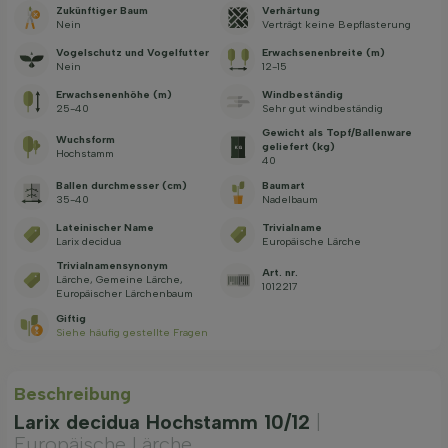
Zukünftiger Baum
Verhärtung
Nein
Verträgt keine Bepflasterung
Vogelschutz und Vogelfutter
Erwachsenenbreite (m)
Nein
12-15
Erwachsenenhöhe (m)
Windbeständig
25-40
Sehr gut windbeständig
Gewicht als Topf/Ballenware
Wuchsform
geliefert (kg)
Hochstamm
40
Ballen durchmesser (cm)
Baumart
35-40
Nadelbaum
Lateinischer Name
Trivialname
Larix decidua
Europäische Lärche
Trivialnamensynonym
Art. nr.
Lärche, Gemeine Lärche,
1012217
Europäischer Lärchenbaum
Giftig
Siehe häufig gestellte Fragen
Beschreibung
Larix decidua Hochstamm 10/12
|
Europäische Lärche