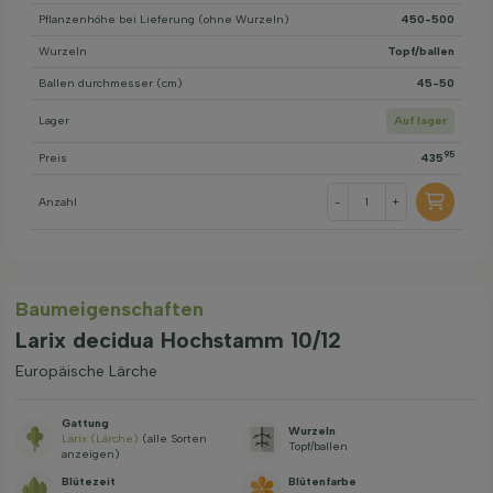
Pflanzenhöhe bei Lieferung (ohne Wurzeln)
450-500
Wurzeln
Topf/ballen
Ballen durchmesser (cm)
45-50
Lager
Auf lager
95
Preis
435
Anzahl
-
+
Baum­eigen­schaften
Larix decidua Hochstamm 10/12
Europäische Lärche
Gattung
Wurzeln
Larix (Lärche)
(alle Sorten
Topf/ballen
anzeigen)
Blütezeit
Blütenfarbe