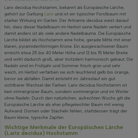
Larix decidua Hochstamm, bekannt als Europäische Lärche,
gehört zur Gattung
Larix
und ist ein typischer Forstbaum mit
starker Wirkung im Garten. Der Artname decidua weist darauf
hin, dass dieser Nadelbaum im Herbst seine Nadeln verliert und
damit anders ist als viele andere Nadelbäume. Die Europäische
Lärche bildet als Hochstamm eine hohe, gerade Mitte mit einer
klaren, pyramidenförmigen Krone. Ein ausgewachsener Baum
erreicht etwa 25 bis 40 Meter Höhe und 12 bis 15 Meter Breite
und wirkt dadurch groß, aber trotzdem harmonisch gebaut. Die
Nadeln sind im Frühjahr und Sommer frisch grün und sehr
weich, im Herbst verfärben sie sich leuchtend gelb bis orange,
bevor sie abfallen. Damit entsteht im Jahreslauf ein gut
sichtbarer Wechsel der Farben. Larix decidua Hochstamm ist
kein immergrüner Baum, sondern sommergrün und im Winter
ohne Nadeln. Durch den natürlichen, aufrechten Wuchs gilt die
Europäische Lärche als eher pflegeleichter Baum mit wenig
Aufwand. Dornen oder Stacheln fehlen, stattdessen trägt der
Baum kleine, typische Zapfen.
Wichtige Merkmale der Europäischen Lärche
(Larix decidua) Hochstamm