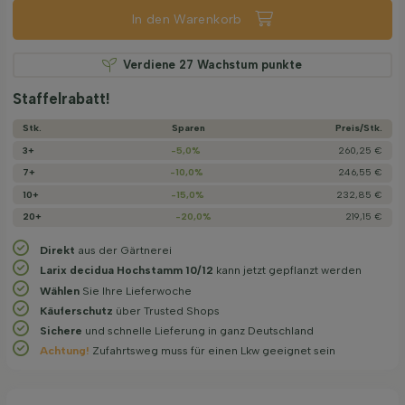
In den Warenkorb
Verdiene
27
Wachstum punkte
Staffelrabatt!
Stk.
Sparen
Preis/­Stk.
3+
-5,0%
260,25 €
7+
-10,0%
246,55 €
10+
-15,0%
232,85 €
20+
-20,0%
219,15 €
Direkt
aus der Gärtnerei
Larix decidua Hochstamm 10/12
kann jetzt gepflanzt werden
Wählen
Sie Ihre Lieferwoche
Käuferschutz
über Trusted Shops
Sichere
und schnelle Lieferung in ganz Deutschland
Achtung!
Zufahrtsweg muss für einen Lkw geeignet sein