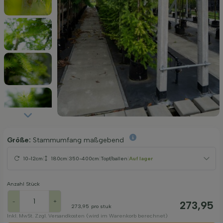
Größe:
Stammumfang maßgebend
10-12cm
|
180cm
|
350-400cm
|
Topf/ballen
|
Auf lager
Anzahl Stück
-
+
273,95
273,95
pro stuk
Inkl. MwSt. Zzgl. Versandkosten (wird im Warenkorb berechnet)