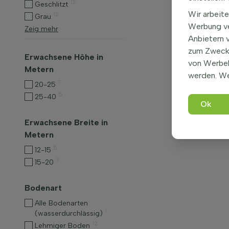
12
Geschlitzt
Wir arbeite
12
Grau
Werbung ve
Zeig mehr
Anbietern 
zum Zweck 
Erwachsene Höhe in
von Werbe
Metern
werden. We
7
20-25
5
25-40
Ok
Erwachsene Breite in
Metern
5
12-15
7
15-20
Bodenart
Alle Bodenarten
1
(wasserdurchlässig)
12
Lehmiger Boden