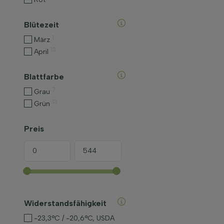
Blütezeit
1
März
13
April
Blattfarbe
7
Grau
13
Grün
Preis
Widerstandsfähigkeit
-23,3°C / -20,6°C, USDA