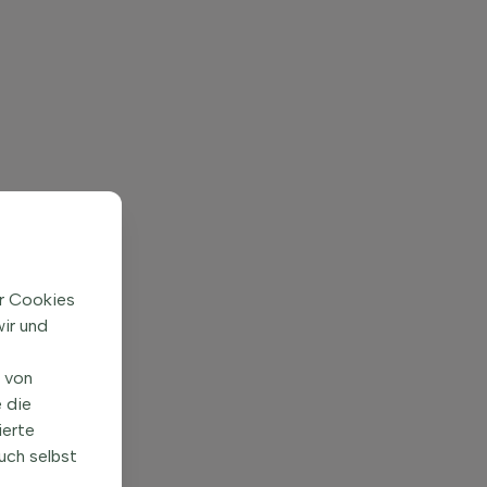
ir Cookies
ir und
n von
 die
ierte
uch selbst