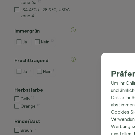
12
zone 6a
-34,4°C / -28,9°C, USDA
1
zone 4
Immergrün
1
12
Ja
Nein
Fruchttragend
12
1
Präfe
Ja
Nein
Um Ihr Onl
Herbstfarbe
und ähnlic
Dritte Ihr 
12
Gelb
abstimmen 
12
Orange
Cookies Si
Verwendung
Rinde/Bast
Werbung s
12
Braun
einstellen