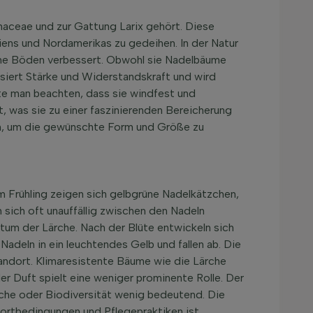
inaceae und zur Gattung Larix gehört. Diese
siens und Nordamerikas zu gedeihen. In der Natur
farme Böden verbessert. Obwohl sie Nadelbäume
isiert Stärke und Widerstandskraft und wird
lte man beachten, dass sie windfest und
t, was sie zu einer faszinierenden Bereicherung
en, um die gewünschte Form und Größe zu
Im Frühling zeigen sich gelbgrüne Nadelkätzchen,
 sich oft unauffällig zwischen den Nadeln
tum der Lärche. Nach der Blüte entwickeln sich
Nadeln in ein leuchtendes Gelb und fallen ab. Die
andort. Klimaresistente Bäume wie die Lärche
der Duft spielt eine weniger prominente Rolle. Der
üche oder Biodiversität wenig bedeutend. Die
dortbedingungen und Pflegepraktiken ist