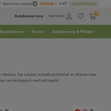
Wählen
Sie Ihre Lieferwoche
4.4/5
Wachstum punkte
Geschäftskunde
0
Kundenservice
Mein konto
lkonpflanzen
Rasen
Anpflanzung & Pflege
in Hecken. Sie wächst schnell und bietet im Winter eine
was sie ökologisch wertvoll macht.