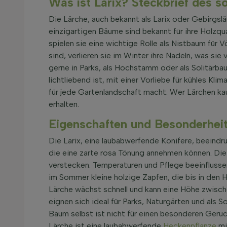
Was ist Larix? Steckbrief des
Die Lärche, auch bekannt als Larix oder Gebirgsl
einzigartigen Bäume sind bekannt für ihre Holzqua
spielen sie eine wichtige Rolle als Nistbaum fü
sind, verlieren sie im Winter ihre Nadeln, was s
gerne in Parks, als Hochstamm oder als Solitärb
lichtliebend ist, mit einer Vorliebe für kühles K
für jede Gartenlandschaft macht. Wer Lärchen k
erhalten.
Eigenschaften und Besonderhei
Die Larix, eine laubabwerfende Konifere, beeindr
die eine zarte rosa Tönung annehmen können. Die 
verstecken. Temperaturen und Pflege beeinflusse
im Sommer kleine holzige Zapfen, die bis in den H
Lärche wächst schnell und kann eine Höhe zwisch
eignen sich ideal für Parks, Naturgärten und als S
Baum selbst ist nicht für einen besonderen Geru
Lärche ist eine laubabwerfende
Heckenpflanze
mi