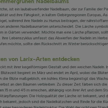
 sommergrünen Nadelbaums
ärche, ist ein laubabwerfender Nadelbaum, der zur Familie der P
lität und ihre Fähigkeit, in kalten Gebirgsregionen Europas, A
r Vögel, während ihre Nadeln zu Humus beitragen, der nährstof
ie von anderen Nadelbaumarten unterscheidet. Die Lärche symbol
aum in Gärten verwendet. Möchte man eine Lärche pflanzen, sol
lima. Ihre Lebenszyklus umfasst das Abwerfen der Nadeln im Herbs
aufen möchte, sollte den Rückschnitt im Winter berücksichtig
ten von Larix-Arten entdecken
uckt mit ihrer kegelförmigen Gestalt und den weichen Nadeln. 
Blütezeit beginnt im März und endet im April, wobei die Blüten
n die Blüte maßgeblich; ein kühles Klima begünstigt das Wachs
erbst an den Bäumen verbleiben. Zu dieser Zeit färben sich die 
en 15 m und 45 m erreichen, abhängig von ihrer Art und dem St
olitärpflanzungen. Die Holzqualität der Lärche ist bekannt, und 
ch bekannt, jedoch sind die Nadelkätzchen und Rinde für die K
t einer besonderen Nadelstruktur. Die Wahl der richtigen Stan