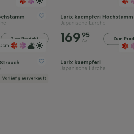
Hochstamm
Larix kaempferi Hochstamm
che
Japanische Lärche
169
95
Zum Produkt
Zum Prod
Ab
0cm
Larix kaempferi
 Strauch
Japanische Lärche
e
Vorläufig ausverkauft