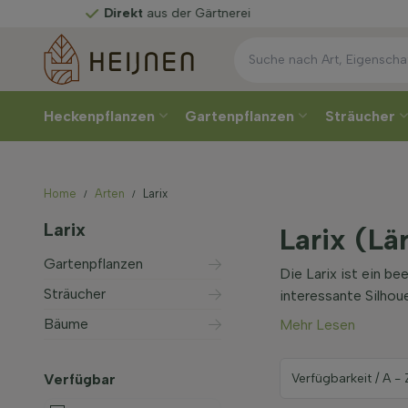
Direkt
aus der Gärtnerei
Heckenpflanzen
Gartenpflanzen
Sträucher
Home
Arten
Larix
Larix
Larix (Lä
Gartenpflanzen
Die Larix ist ein b
Sträucher
interessante Silhou
Bäume
Mehr Lesen
Verfügbar