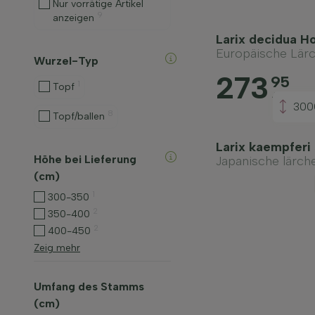
Nur vorrätige Artikel
9
anzeigen
Larix decidua 
Europäische Lär
Wurzel-Typ
273
95
1
Topf
Ab
300
8
Topf/ballen
Larix kaempferi
Höhe bei Lieferung
Japanische lärch
(cm)
1
300-350
2
350-400
2
400-450
Zeig mehr
Umfang des Stamms
(cm)