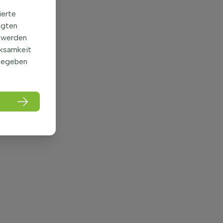
ierte
igten
 werden
rksamkeit
gegeben