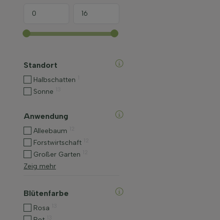
Standort
1
Halbschatten
13
Sonne
Anwendung
12
Alleebaum
12
Forstwirtschaft
12
Großer Garten
Zeig mehr
Blütenfarbe
13
Rosa
13
Rot