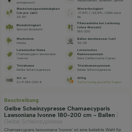
Halbschatten, Schatten, Sonne
entwässert)
Wachstums­geschwindig­keit
Winterfestigkeit
(cm pro Jahr)
-17,8°C / -20,5°C, USDA zone
30-50
6b
Pflanzenhöhe bei Lieferung
Blickdichtigkeit
(ohne Wurzeln)
Schnell blickdicht
180-200
Wuchsform
Ballen durchmesser (cm)
Hecke
30-35
Lateinischer Name
Lateinisches
Chamaecyparis lawsoniana
Namenssynonym
'Ivonne'
Gele Californische Cipres
Trivialname
Trivialnamensynonym
Gelbe Scheinzypresse
Gelbe Scheinzypresse
Art. nr.
Giftig
S-I-P-180-200-K
Siehe häufig gestellte Fragen
Beschreibung
Gelbe Scheinzypresse Chamaecyparis
Lawsoniana Ivonne 180-200 cm - Ballen
|
Gelbe Scheinzypresse
Chamaecyparis lawsoniana 'Ivonne' ist eine beliebte Wahl für