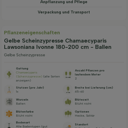
Anpflanzung und Pflege
Verpackung und Transport
Pflanzeneigenschaften
Gelbe Scheinzypresse Chamaecyparis
Lawsoniana Ivonne 180-200 cm - Ballen
Gelbe Scheinzypresse
Gattung
Anzahl Pflanzen pro
Chamaecyparis
laufendem Meter
(Scheinzypresse)
(alle Sorten
2
anzeigen)
Stutzen (pro Jahr)
Breite bei Lieferung (cm)
1x
45-60
Wurzeln
Blütezeit
Ballen
Blüht nicht
Blütenfarbe
Optionen
Blüht nicht
Hecke, Solitär
Bodenart
Standort
Alle Bodentypen (gut