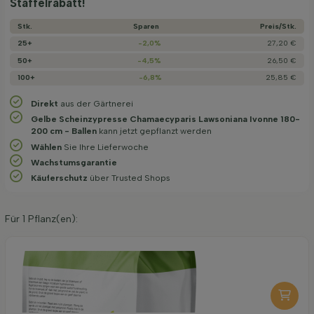
Staffelrabatt!
Stk.
Sparen
Preis/­Stk.
25+
-2,0%
27,20 €
50+
-4,5%
26,50 €
100+
-6,8%
25,85 €
Direkt
aus der Gärtnerei
Gelbe Scheinzypresse Chamaecyparis Lawsoniana Ivonne 180-
200 cm - Ballen
kann jetzt gepflanzt werden
Wählen
Sie Ihre Lieferwoche
Wachstums­garantie
Käuferschutz
über Trusted Shops
Für
1
Pflanz(en):
Organische Pflanzerde 40 l
6,95
pro stuk
-
+