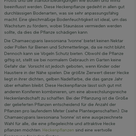
Frosts und die Standortbedingungen wie Boden und Wind
beeinflusst werden. Diese Heckenpflanze gedeiht in allen gut
durchlässigen Bodenarten, was sie sehr anpassungsfähig
macht. Eine gleichmäßige Bodenfeuchtigkeit ist ideal, um das
Wachstum zu fördern, wobei Staunässe vermieden werden
sollte, da dies die Pflanze schädigen kann.
Die Chamaecyparis lawsoniana 'Ivonne' bietet keinen Nektar
oder Pollen für Bienen und Schmetterlinge, da sie nicht blüht.
Dennoch kann sie Vögeln Schutz bieten. Obwohl die Pflanze
giftig ist, stellt sie bei normalem Gebrauch im Garten keine
Gefahr dar. Vorsicht ist jedoch geboten, wenn Kinder oder
Haustiere in der Nähe spielen. Die größte Zierwert dieser Hecke
liegt in ihrer dichten, gelben Nadelfarbe, die das ganze Jahr
über erhalten bleibt. Diese Heckenpflanze lässt sich gut mit
anderen Koniferen kombinieren, um eine abwechslungsreiche
Heckenlandschaft zu schaffen. Bei der Pflanzung ist die Größe
der gelieferten Pflanzen entscheidend für die Anzahl der
Pflanzen pro laufendem Meter (siehe Planteigenschaften). Die
Chamaecyparis lawsoniana 'Ivonne' ist eine ausgezeichnete
Wahl für alle, die eine pflegeleichte und attraktive Hecke
pflanzen möchten.
Heckenpflanzen
sind eine wertvolle