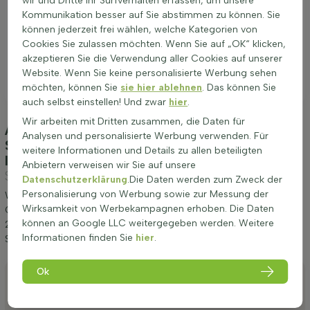
wir und Dritte Ihr Surfverhalten erfassen, um unsere
Kommunikation besser auf Sie abstimmen zu können. Sie
können jederzeit frei wählen, welche Kategorien von
Cookies Sie zulassen möchten. Wenn Sie auf „OK“ klicken,
akzeptieren Sie die Verwendung aller Cookies auf unserer
Website. Wenn Sie keine personalisierte Werbung sehen
möchten, können Sie
sie hier ablehnen
. Das können Sie
auch selbst einstellen! Und zwar
hier
.
Wir arbeiten mit Dritten zusammen, die Daten für
Anpflanzung und Pflege Gelbe
Analysen und personalisierte Werbung verwenden. Für
Scheinzypresse Chamaecyparis Lawsoniana
weitere Informationen und Details zu allen beteiligten
Ivonne 180-200 cm - Ballen
(Gelbe
Anbietern verweisen wir Sie auf unsere
Scheinzypresse)
Datenschutzerklärung
.Die Daten werden zum Zweck der
Personalisierung von Werbung sowie zur Messung der
Wir möchten Ihnen einige Tipps zur Anpflanzung und Pflege von
Wirksamkeit von Werbekampagnen erhoben. Die Daten
Gelbe Scheinzypresse Chamaecyparis Lawsoniana Ivonne 180-
können an Google LLC weitergegeben werden. Weitere
200 cm - Ballen geben. Wenn Sie diese Tipps befolgen, werden
Informationen finden Sie
hier
.
Sie lange Freude an Gelbe Scheinzypresse haben.
Ok
Anpflanzen
Stutzen