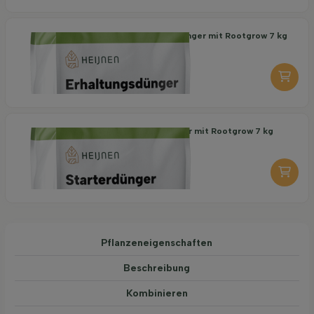
Organischer Erhaltungsdünger mit Rootgrow 7 kg
18,95
pro stuk
-
+
Organischer Starterdünger mit Rootgrow 7 kg
19,95
pro stuk
-
+
Pflanzeneigenschaften
Beschreibung
Kombinieren