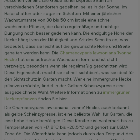
Aussehen verleiht. Die Gelbe Scheinzypresse kann an
verschiedenen Standorten gedeihen, sei es in der Sonne, im
Halbschatten oder sogar im Schatten. Mit einer jährlichen
Wachstumsrate von 30 bis 50 cm ist sie eine schnell
wachsende Pflanze, die durch regelmäßige und richtige
Düngung noch besser gedeihen kann. Die endgültige Höhe der
Hecke hängt von der Häufigkeit und Art des Schnitts ab, was
bedeutet, dass sie leicht auf die gewünschte Höhe und Breite
gehalten werden kann. Die
Chamaecyparis lawsoniana 'Ivonne'
Hecke
hat eine aufrechte Wachstumsform und ist dicht
verzweigt, besonders wenn sie regelmäßig geschnitten wird.
Diese Eigenschaft macht sie schnell sichtdicht, was sie ideal für
den Sichtschutz in Gärten macht. Wer eine immergrüne Hecke
pflanzen möchte, findet in der Gelben Scheinzypresse eine
ausgezeichnete Wahl. Weitere Informationen zu
immergrünen
Heckenpflanzen
finden Sie hier.
Die Chamaecyparis lawsoniana 'Ivonne' Hecke, auch bekannt
als gelbe Scheinzypresse, ist eine beliebte Wahl für Gärten, die
eine hohe Hecke benötigen. Diese Konifere ist winterhart bis zu
Temperaturen von -17,8°C bis -20,5°C und gehört zur USDA
Zone 6b. Die Winterhärte kann jedoch durch den Zeitpunkt des