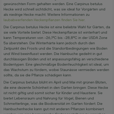
gewünschten Form gehalten werden. Eine Carpinus betulus
Hecke wird schnell sichtdicht, was sie ideal für Vorgärten und
als niedrige Hecke macht. Weitere Informationen zu
laubabwerfenden Heckenpflanzen finden Sie hier
.
Die Carpinus betulus Hecke ist eine beliebte Wahl für Gärten, da
sie viele Vorteile bietet. Diese Heckenpflanze ist winterhart und
kann Temperaturen von -26,1°C bis -28,8°C in der USDA Zone
5a überstehen. Die Winterhärte kann jedoch durch den
Zeitpunkt des Frosts und die Standortbedingungen wie Boden
und Wind beeinflusst werden. Die Hainbuche gedeiht in gut
durchlässigen Böden und ist anpassungsfähig an verschiedene
Bodentypen. Eine gleichmäßige Bodenfeuchtigkeit ist ideal, um
das Wachstum zu fördern, wobei Staunässe vermieden werden
sollte, da sie die Pflanze schädigen kann.
Die Carpinus betulus blüht im April und Mai mit grünen Blüten,
die eine dezente Schönheit in den Garten bringen. Diese Hecke
ist nicht giftig und somit sicher für Kinder und Haustiere. Sie
bietet Lebensraum und Nahrung für Vögel, Bienen und
Schmetterlinge, was die Biodiversität im Garten fördert. Die
Hainbuchenhecke kann gut mit anderen Pflanzen kombiniert