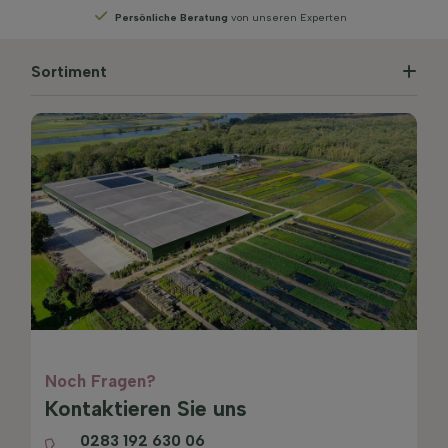
ren Experten
Wählen
Sie Ihre Lieferwoche
Sortiment
Noch Fragen?
Kontaktieren Sie uns
0283 192 630 06