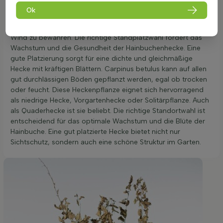
Standort mit gut durchlässigem Boden. Sie gedeiht sowohl in
Ok
der Sonne als auch im Halbschatten und sogar im Schatten.
Eine geschützte Lage ist ideal, um die Pflanze vor starkem
Wind zu bewahren. Die richtige Standplatzwahl fördert das
Wachstum und die Gesundheit der Hainbuchenhecke. Eine
gute Platzierung sorgt für eine dichte und gleichmäßige
Hecke mit kräftigen Blättern. Carpinus betulus kann auf allen
gut durchlässigen Böden gepflanzt werden, egal ob trocken
oder feucht. Diese Heckenpflanze eignet sich hervorragend
als niedrige Hecke, Vorgartenhecke oder Solitärpflanze. Auch
als Quaderhecke ist sie beliebt. Die richtige Standortwahl ist
entscheidend für das optimale Wachstum und die Blüte der
Hainbuche. Eine gut platzierte Hecke bietet nicht nur
Sichtschutz, sondern auch eine schöne Struktur im Garten.