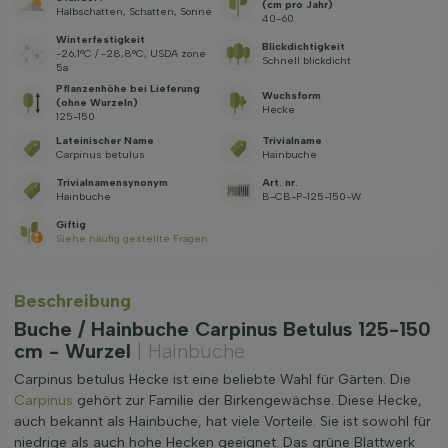
(cm pro Jahr)
Halbschatten, Schatten, Sonne
40-60
Winterfestigkeit
Blickdichtigkeit
-26,1°C / -28,8°C, USDA zone
Schnell blickdicht
5a
Pflanzenhöhe bei Lieferung
Wuchsform
(ohne Wurzeln)
Hecke
125-150
Lateinischer Name
Trivialname
Carpinus betulus
Hainbuche
Trivialnamensynonym
Art. nr.
Hainbuche
B-CB-P-125-150-W
Giftig
Siehe häufig gestellte Fragen
Beschreibung
Buche / Hainbuche Carpinus Betulus 125-150
cm - Wurzel
| Hainbuche
Carpinus betulus Hecke ist eine beliebte Wahl für Gärten. Die
Carpinus
gehört zur Familie der Birkengewächse. Diese Hecke,
auch bekannt als Hainbuche, hat viele Vorteile. Sie ist sowohl für
niedrige als auch hohe Hecken geeignet. Das grüne Blattwerk