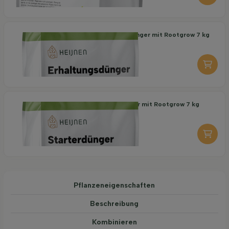
Organischer Erhaltungsdünger mit Rootgrow 7 kg
18,95
pro stuk
-
+
Organischer Starterdünger mit Rootgrow 7 kg
19,95
pro stuk
-
+
Pflanzeneigenschaften
Beschreibung
Kombinieren