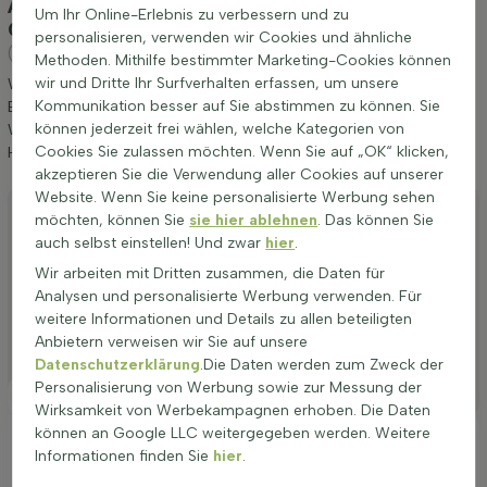
Anpflanzung und Pflege Buche / Hainbuche
Um Ihr Online-Erlebnis zu verbessern und zu
Carpinus Betulus 125-150 cm - Wurzel
personalisieren, verwenden wir Cookies und ähnliche
(Hainbuche)
Methoden. Mithilfe bestimmter Marketing-Cookies können
wir und Dritte Ihr Surfverhalten erfassen, um unsere
Wir möchten Ihnen einige Tipps zur Anpflanzung und Pflege von
Kommunikation besser auf Sie abstimmen zu können. Sie
Buche / Hainbuche Carpinus Betulus 125-150 cm - Wurzel geben.
können jederzeit frei wählen, welche Kategorien von
Wenn Sie diese Tipps befolgen, werden Sie lange Freude an
Cookies Sie zulassen möchten. Wenn Sie auf „OK“ klicken,
Hainbuche haben.
akzeptieren Sie die Verwendung aller Cookies auf unserer
Website. Wenn Sie keine personalisierte Werbung sehen
Anpflanzen
möchten, können Sie
sie hier ablehnen
. Das können Sie
auch selbst einstellen! Und zwar
hier
.
Stutzen
Wir arbeiten mit Dritten zusammen, die Daten für
Bewässerung
Analysen und personalisierte Werbung verwenden. Für
weitere Informationen und Details zu allen beteiligten
Düngen
Anbietern verweisen wir Sie auf unsere
Besonderheiten
Datenschutzerklärung
.Die Daten werden zum Zweck der
Personalisierung von Werbung sowie zur Messung der
Platzierung
Wirksamkeit von Werbekampagnen erhoben. Die Daten
können an Google LLC weitergegeben werden. Weitere
Ideale Platzierung einer Carpinus betulus
Informationen finden Sie
hier
.
Die Carpinus betulus Hecke wächst am besten an einem