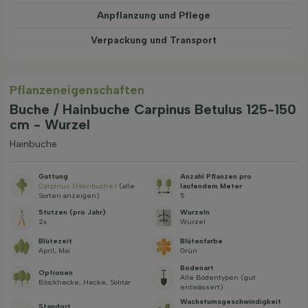
Anpflanzung und Pflege
Verpackung und Transport
Pflanzeneigenschaften
Buche / Hainbuche Carpinus Betulus 125-150
cm - Wurzel
Hainbuche
Gattung
Anzahl Pflanzen pro
Carpinus (Hainbuche)
(alle
laufendem Meter
Sorten anzeigen)
5
Stutzen (pro Jahr)
Wurzeln
2x
Wurzel
Blütezeit
Blütenfarbe
April, Mai
Grün
Bodenart
Optionen
Alle Bodentypen (gut
Blockhecke, Hecke, Solitär
entwässert)
Wachstums­geschwindig­keit
Standort