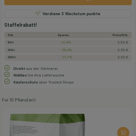
Verdiene
3
Wachstum punkte
Staffelrabatt!
Stk.
Sparen
Preis/­Stk.
50+
-11,4%
3,50 €
100+
-15,2%
3,35 €
250+
-17,7%
3,25 €
Direkt
aus der Gärtnerei
Wählen
Sie Ihre Lieferwoche
Käuferschutz
über Trusted Shops
Für
10
Pflanz(en):
Organische Pflanzerde 40 l
6,95
pro stuk
-
+