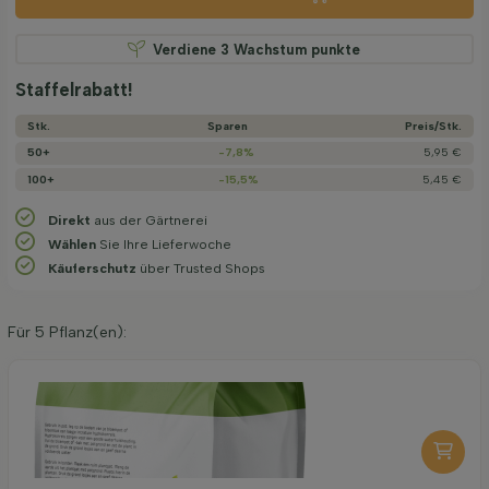
Verdiene
3
Wachstum punkte
Staffelrabatt!
Stk.
Sparen
Preis/­Stk.
50+
-7,8%
5,95 €
100+
-15,5%
5,45 €
Direkt
aus der Gärtnerei
Wählen
Sie Ihre Lieferwoche
Käuferschutz
über Trusted Shops
Für
5
Pflanz(en):
Organische Pflanzerde 40 l
6,95
pro stuk
-
+