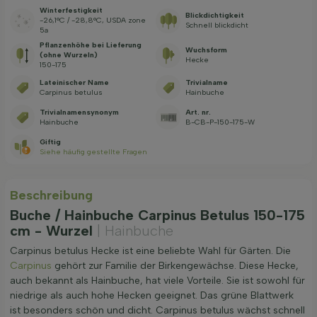
Winterfestigkeit
Blickdichtigkeit
-26,1°C / -28,8°C, USDA zone
Schnell blickdicht
5a
Pflanzenhöhe bei Lieferung
Wuchsform
(ohne Wurzeln)
Hecke
150-175
Lateinischer Name
Trivialname
Carpinus betulus
Hainbuche
Trivialnamensynonym
Art. nr.
Hainbuche
B-CB-P-150-175-W
Giftig
Siehe häufig gestellte Fragen
Beschreibung
Buche / Hainbuche Carpinus Betulus 150-175
cm - Wurzel
| Hainbuche
Carpinus betulus Hecke ist eine beliebte Wahl für Gärten. Die
Carpinus
gehört zur Familie der Birkengewächse. Diese Hecke,
auch bekannt als Hainbuche, hat viele Vorteile. Sie ist sowohl für
niedrige als auch hohe Hecken geeignet. Das grüne Blattwerk
ist besonders schön und dicht. Carpinus betulus wächst schnell