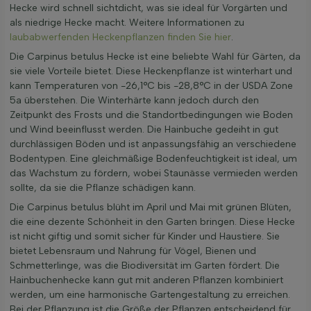
Hecke wird schnell sichtdicht, was sie ideal für Vorgärten und
als niedrige Hecke macht. Weitere Informationen zu
laubabwerfenden Heckenpflanzen finden Sie hier
.
Die Carpinus betulus Hecke ist eine beliebte Wahl für Gärten, da
sie viele Vorteile bietet. Diese Heckenpflanze ist winterhart und
kann Temperaturen von -26,1°C bis -28,8°C in der USDA Zone
5a überstehen. Die Winterhärte kann jedoch durch den
Zeitpunkt des Frosts und die Standortbedingungen wie Boden
und Wind beeinflusst werden. Die Hainbuche gedeiht in gut
durchlässigen Böden und ist anpassungsfähig an verschiedene
Bodentypen. Eine gleichmäßige Bodenfeuchtigkeit ist ideal, um
das Wachstum zu fördern, wobei Staunässe vermieden werden
sollte, da sie die Pflanze schädigen kann.
Die Carpinus betulus blüht im April und Mai mit grünen Blüten,
die eine dezente Schönheit in den Garten bringen. Diese Hecke
ist nicht giftig und somit sicher für Kinder und Haustiere. Sie
bietet Lebensraum und Nahrung für Vögel, Bienen und
Schmetterlinge, was die Biodiversität im Garten fördert. Die
Hainbuchenhecke kann gut mit anderen Pflanzen kombiniert
werden, um eine harmonische Gartengestaltung zu erreichen.
Bei der Pflanzung ist die Größe der Pflanzen entscheidend für