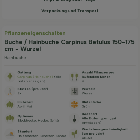
Verpackung und Transport
Pflanzeneigenschaften
Buche / Hainbuche Carpinus Betulus 150-175
cm - Wurzel
Hainbuche
Gattung
Anzahl Pflanzen pro
Carpinus (Hainbuche)
(alle
laufendem Meter
Sorten anzeigen)
4
Stutzen (pro Jahr)
Wurzeln
2x
Wurzel
Blütezeit
Blütenfarbe
April, Mai
Grün
Bodenart
Optionen
Alle Bodentypen (gut
Blockhecke, Hecke, Solitär
entwässert)
Wachstums­geschwindig­keit
Standort
(cm pro Jahr)
Halbschatten, Schatten, Sonne
40-60