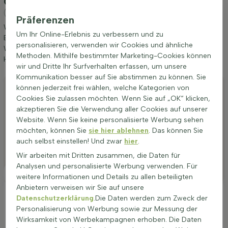
Carpinus Betulus 150-175 cm - Wurzel
(Hainbuche)
Präferenzen
Wir möchten Ihnen einige Tipps zur Anpflanzung und Pflege von
Um Ihr Online-Erlebnis zu verbessern und zu
Buche / Hainbuche Carpinus Betulus 150-175 cm - Wurzel geben.
personalisieren, verwenden wir Cookies und ähnliche
Wenn Sie diese Tipps befolgen, werden Sie lange Freude an
Methoden. Mithilfe bestimmter Marketing-Cookies können
Hainbuche haben.
wir und Dritte Ihr Surfverhalten erfassen, um unsere
Kommunikation besser auf Sie abstimmen zu können. Sie
Anpflanzen
können jederzeit frei wählen, welche Kategorien von
Cookies Sie zulassen möchten. Wenn Sie auf „OK“ klicken,
Stutzen
akzeptieren Sie die Verwendung aller Cookies auf unserer
Website. Wenn Sie keine personalisierte Werbung sehen
Bewässerung
möchten, können Sie
sie hier ablehnen
. Das können Sie
Düngen
auch selbst einstellen! Und zwar
hier
.
Wir arbeiten mit Dritten zusammen, die Daten für
Besonderheiten
Analysen und personalisierte Werbung verwenden. Für
Platzierung
weitere Informationen und Details zu allen beteiligten
Anbietern verweisen wir Sie auf unsere
Ideale Platzierung einer Carpinus betulus
Datenschutzerklärung
.Die Daten werden zum Zweck der
Personalisierung von Werbung sowie zur Messung der
Die Carpinus betulus Hecke wächst am besten an einem
Wirksamkeit von Werbekampagnen erhoben. Die Daten
Standort mit gut durchlässigem Boden. Sie gedeiht sowohl in