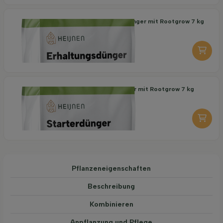
Organischer Erhaltungsdünger mit Rootgrow 7 kg
18,95
pro stuk
-
+
Organischer Starterdünger mit Rootgrow 7 kg
19,95
pro stuk
-
+
Pflanzeneigenschaften
Beschreibung
Kombinieren
Anpflanzung und Pflege