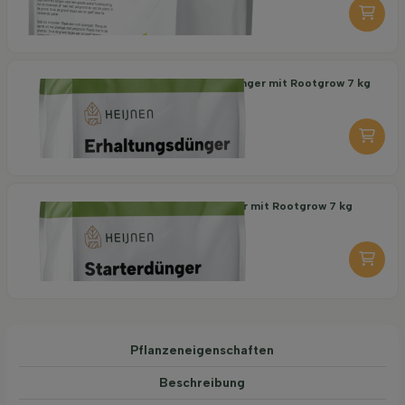
-
+
Organischer Erhaltungsdünger mit Rootgrow 7 kg
18,95
pro stuk
-
+
Organischer Starterdünger mit Rootgrow 7 kg
19,95
pro stuk
-
+
Pflanzeneigenschaften
Beschreibung