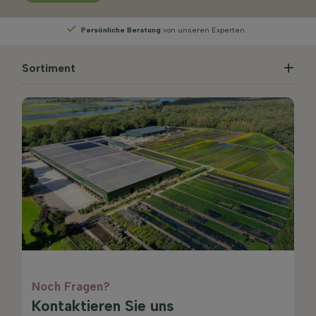
von unseren Experten
Wählen
Sie Ihre Lieferwoc
Sortiment
Noch Fragen?
Kontaktieren Sie uns