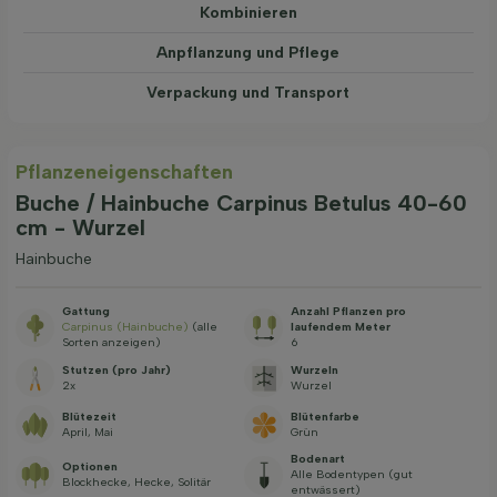
Kombinieren
Anpflanzung und Pflege
Verpackung und Transport
Pflanzeneigenschaften
Buche / Hainbuche Carpinus Betulus 40-60
cm - Wurzel
Hainbuche
Gattung
Anzahl Pflanzen pro
Carpinus (Hainbuche)
(alle
laufendem Meter
Sorten anzeigen)
6
Stutzen (pro Jahr)
Wurzeln
2x
Wurzel
Blütezeit
Blütenfarbe
April, Mai
Grün
Bodenart
Optionen
Alle Bodentypen (gut
Blockhecke, Hecke, Solitär
entwässert)