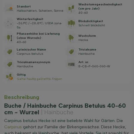
Wachstums­geschwindig­keit
Standort
(cm pro Jahr)
Halbschatten, Schatten, Sonne
40-60
Winterfestigkeit
Blickdichtigkeit
-26,1°C / -28,8°C, USDA zone
Schnell blickdicht
5a
Pflanzenhöhe bei Lieferung
Wuchsform
(ohne Wurzeln)
Hecke
40-60
Lateinischer Name
Trivialname
Carpinus betulus
Hainbuche
Trivialnamensynonym
Art. nr.
Hainbuche
B-CB-P-040-060-W
Giftig
Siehe häufig gestellte Fragen
Beschreibung
Buche / Hainbuche Carpinus Betulus 40-60
cm - Wurzel
| Hainbuche
Carpinus betulus Hecke ist eine beliebte Wahl für Gärten. Die
Carpinus
gehört zur Familie der Birkengewächse. Diese Hecke,
auch bekannt als Hainbuche, hat viele Vorteile. Sie ist sowohl für