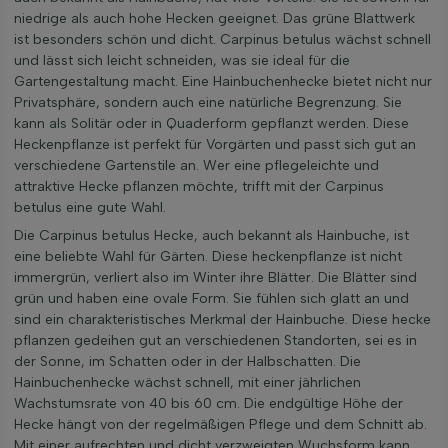
niedrige als auch hohe Hecken geeignet. Das grüne Blattwerk
ist besonders schön und dicht. Carpinus betulus wächst schnell
und lässt sich leicht schneiden, was sie ideal für die
Gartengestaltung macht. Eine Hainbuchenhecke bietet nicht nur
Privatsphäre, sondern auch eine natürliche Begrenzung. Sie
kann als Solitär oder in Quaderform gepflanzt werden. Diese
Heckenpflanze ist perfekt für Vorgärten und passt sich gut an
verschiedene Gartenstile an. Wer eine pflegeleichte und
attraktive Hecke pflanzen möchte, trifft mit der Carpinus
betulus eine gute Wahl.
Die Carpinus betulus Hecke, auch bekannt als Hainbuche, ist
eine beliebte Wahl für Gärten. Diese heckenpflanze ist nicht
immergrün, verliert also im Winter ihre Blätter. Die Blätter sind
grün und haben eine ovale Form. Sie fühlen sich glatt an und
sind ein charakteristisches Merkmal der Hainbuche. Diese hecke
pflanzen gedeihen gut an verschiedenen Standorten, sei es in
der Sonne, im Schatten oder in der Halbschatten. Die
Hainbuchenhecke wächst schnell, mit einer jährlichen
Wachstumsrate von 40 bis 60 cm. Die endgültige Höhe der
Hecke hängt von der regelmäßigen Pflege und dem Schnitt ab.
Mit einer aufrechten und dicht verzweigten Wuchsform kann